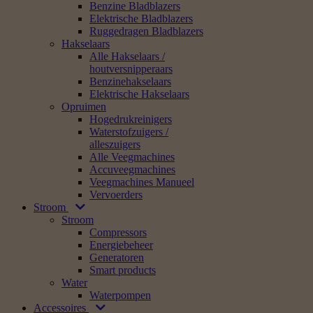
Benzine Bladblazers
Elektrische Bladblazers
Ruggedragen Bladblazers
Hakselaars
Alle Hakselaars /
houtversnipperaars
Benzinehakselaars
Elektrische Hakselaars
Opruimen
Hogedrukreinigers
Waterstofzuigers /
alleszuigers
Alle Veegmachines
Accuveegmachines
Veegmachines Manueel
Vervoerders
Stroom
Stroom
Compressors
Energiebeheer
Generatoren
Smart products
Water
Waterpompen
Accessoires