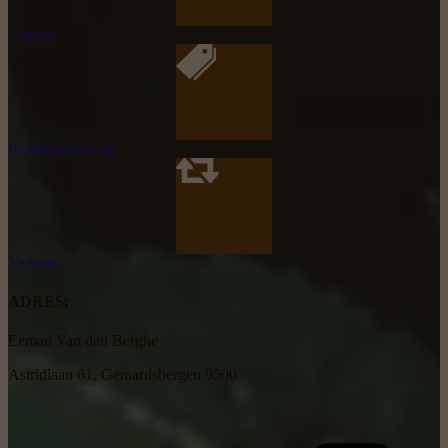
Contact
Productaanvraag
Verhuur
ADRES:
Eeman Van den Berghe
Astridlaan 61, Geraardsbergen 9500