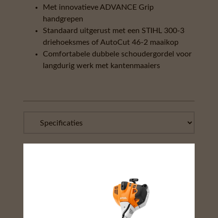
Met innovatieve ADVANCE Grip
handgrepen
Standaard uitgerust met een STIHL 300-3
driehoeksmes of AutoCut 46-2 maaikop
Comfortabele dubbele schoudergordel voor
langdurig werk met kantenmaaiers