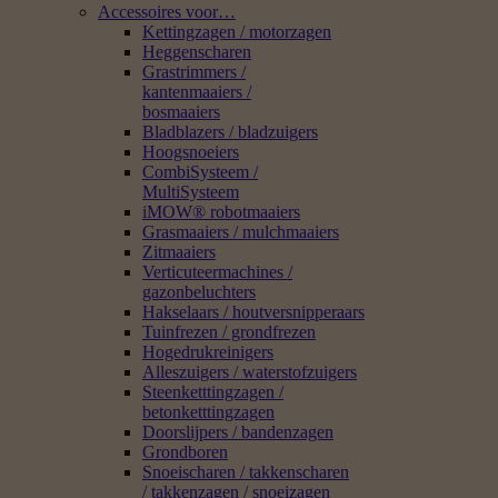
Accessoires voor…
Kettingzagen / motorzagen
Heggenscharen
Grastrimmers /
kantenmaaiers /
bosmaaiers
Bladblazers / bladzuigers
Hoogsnoeiers
CombiSysteem /
MultiSysteem
iMOW® robotmaaiers
Grasmaaiers / mulchmaaiers
Zitmaaiers
Verticuteermachines /
gazonbeluchters
Hakselaars / houtversnipperaars
Tuinfrezen / grondfrezen
Hogedrukreinigers
Alleszuigers / waterstofzuigers
Steenketttingzagen /
betonketttingzagen
Doorslijpers / bandenzagen
Grondboren
Snoeischaren / takkenscharen
/ takkenzagen / snoeizagen