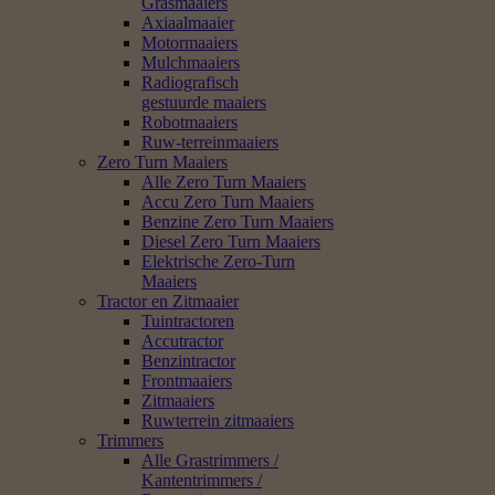
Grasmaaiers
Axiaalmaaier
Motormaaiers
Mulchmaaiers
Radiografisch
gestuurde maaiers
Robotmaaiers
Ruw-terreinmaaiers
Zero Turn Maaiers
Alle Zero Turn Maaiers
Accu Zero Turn Maaiers
Benzine Zero Turn Maaiers
Diesel Zero Turn Maaiers
Elektrische Zero-Turn
Maaiers
Tractor en Zitmaaier
Tuintractoren
Accutractor
Benzintractor
Frontmaaiers
Zitmaaiers
Ruwterrein zitmaaiers
Trimmers
Alle Grastrimmers /
Kantentrimmers /