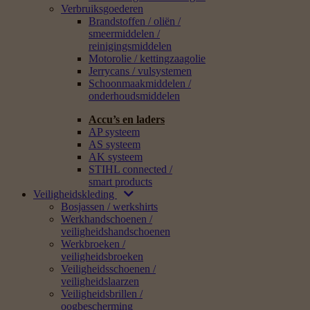
Verbruiksgoederen
Brandstoffen / oliën /
smeermiddelen /
reinigingsmiddelen
Motorolie / kettingzaagolie
Jerrycans / vulsystemen
Schoonmaakmiddelen /
onderhoudsmiddelen
Accu’s en laders
AP systeem
AS systeem
AK systeem
STIHL connected /
smart products
Veiligheidskleding
Bosjassen / werkshirts
Werkhandschoenen /
veiligheidshandschoenen
Werkbroeken /
veiligheidsbroeken
Veiligheidsschoenen /
veiligheidslaarzen
Veiligheidsbrillen /
oogbescherming