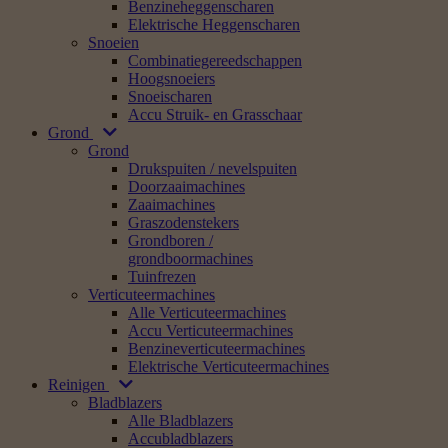
Benzineheggenscharen
Elektrische Heggenscharen
Snoeien
Combinatiegereedschappen
Hoogsnoeiers
Snoeischaren
Accu Struik- en Grasschaar
Grond
Grond
Drukspuiten / nevelspuiten
Doorzaaimachines
Zaaimachines
Graszodenstekers
Grondboren /
grondboormachines
Tuinfrezen
Verticuteermachines
Alle Verticuteermachines
Accu Verticuteermachines
Benzineverticuteermachines
Elektrische Verticuteermachines
Reinigen
Bladblazers
Alle Bladblazers
Accubladblazers