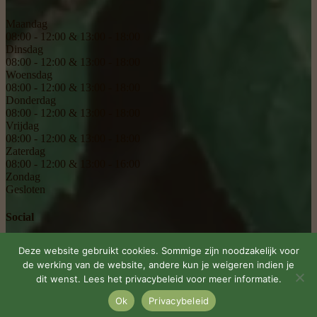
Maandag
08:00 - 12:00 & 13:00 - 18:00
Dinsdag
08:00 - 12:00 & 13:00 - 18:00
Woensdag
08:00 - 12:00 & 13:00 - 18:00
Donderdag
08:00 - 12:00 & 13:00 - 18:00
Vrijdag
08:00 - 12:00 & 13:00 - 18:00
Zaterdag
08:00 - 12:00 & 13:00 - 16:00
Zondag
Gesloten
Social
Deze website gebruikt cookies. Sommige zijn noodzakelijk voor
de werking van de website, andere kun je weigeren indien je
dit wenst. Lees het privacybeleid voor meer informatie.
© 2026 Eeman Tuinmachines
|
Site Door
Privacybeleid
Ok
Privacybeleid
Algemene
voorwaarden