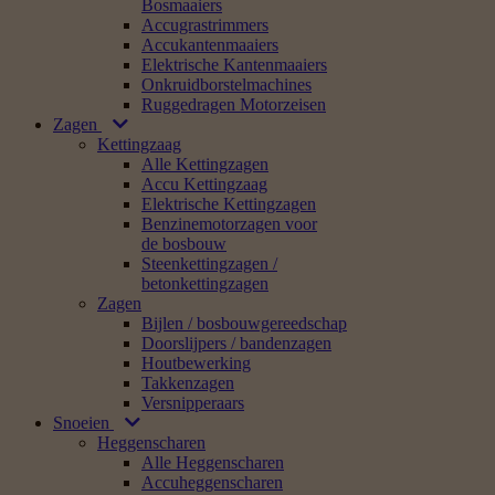
Bosmaaiers
Accugrastrimmers
Accukantenmaaiers
Elektrische Kantenmaaiers
Onkruidborstelmachines
Ruggedragen Motorzeisen
Zagen
Kettingzaag
Alle Kettingzagen
Accu Kettingzaag
Elektrische Kettingzagen
Benzinemotorzagen voor
de bosbouw
Steenkettingzagen /
betonkettingzagen
Zagen
Bijlen / bosbouwgereedschap
Doorslijpers / bandenzagen
Houtbewerking
Takkenzagen
Versnipperaars
Snoeien
Heggenscharen
Alle Heggenscharen
Accuheggenscharen