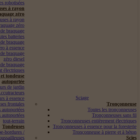
s robotisées
ses à rayon
aquage zéro
euses à rayon
raquage zéro
 de braquage
utes batteries
 de braquage
éro à essence
 de braquage
zéro diesel
 de braquage
t électriques
 et tondeuse
autoportée
urs de jardin
ccutracteurs
Sciage
urs à essence
es frontales
Tronçonneuse
 autoportées
Toutes les tronçonneuses
 autoportées
Tronçonneuses sans fil
tout-terrain
Tronçonneuses entièrement électriques
Tondeuses
Tronçonneuses à essence pour la foresterie
pe-bordures /
Tronçonneuse à pierre et à béton
oussailleuses
Scies