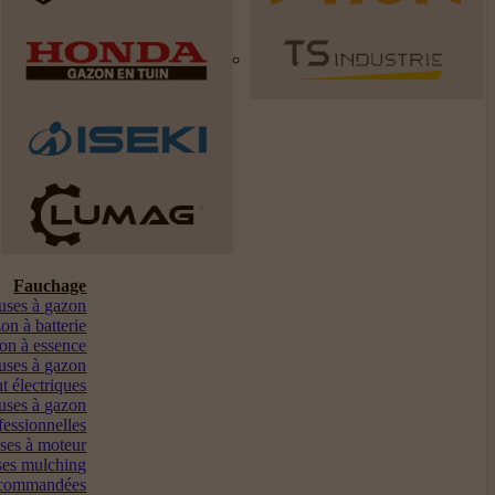
Fauchage
euses à gazon
on à batterie
on à essence
uses à gazon
t électriques
uses à gazon
fessionnelles
ses à moteur
es mulching
ocommandées