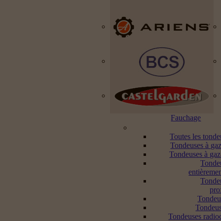
Fauchage
Toutes les tond
Tondeuses à gaz
Tondeuses à gaz
Tonde
entièremen
Tonde
pro
Tondeu
Tondeus
Tondeuses radi