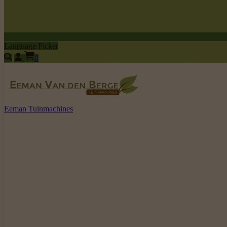
Language Picker
0
Eeman Tuinmachines