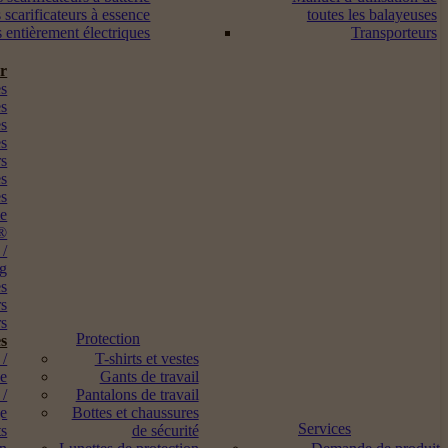
 scarificateurs à essence
toutes les balayeuses
s entièrement électriques
Transporteurs
ur
s
es
es
es
rs
es
es
me
®
 /
ng
es
rs
s
Protection
s
 /
T-shirts et vestes
ne
Gants de travail
 /
Pantalons de travail
ge
Bottes et chaussures
Services
ts
de sécurité