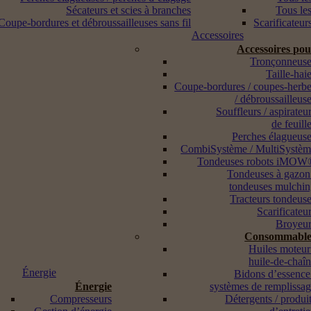
Sécateurs et scies à branches
Tous les
Coupe-bordures et débroussailleuses sans fil
Scarificateur
Accessoires
Accessoires po
Tronçonneuse
Taille-hai
Coupe-bordures / coupes-herb
/ débroussailleus
Souffleurs / aspirateu
de feuill
Perches élagueus
CombiSystème / MultiSystè
Tondeuses robots iMOW
Tondeuses à gazon
tondeuses mulchi
Tracteurs tondeus
Scarificateu
Broyeur
Consommable
Huiles moteur
huile-de-chaî
Énergie
Bidons d’essence
Énergie
systèmes de remplissa
Compresseurs
Détergents / produi