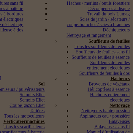
ures sans fil
Haches / merlins / outils forestiers
es à batterie
Découpeuses à disque
s à bordures
Travail du bois Lumag
t électriques
Scies de jardin / sécateurs /
e désherbage
coupe-branches / scies à branches
lleuse à dos
Déchiqueteurs
Nettoyage et rangement
Souffleurs de feuilles
Tous les souffleurs de feuilles
Souffleurs de feuilles sans fil
Souffleurs de feuilles à essence
Souffleurs de feuilles
entièrement électriques
Souffleurs de feuilles à dos
l
Hacheurs
Sol
Broyeurs de végétaux
miseurs / pulvérisateurs
Hélicoptères à essence
Semoirs Eliet
Hachoirs entièrement
Semoirs Eliet
électriques
Coupe-gazon Eliet
Nettoyage
Tarières
Nettoyeurs haute pression
Tous les motoculteurs
Aspirateurs eau / poussière
Verticuteermachines
Balayeuses
Tous les scarificateurs
Balayeuses sans fil
 scarificateurs à batterie
Manuel d’utilisation de