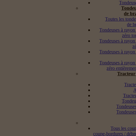
Tondeuse
Tondeu
de br
Toutes les tond
de b
Tondeuses à rayon
zéro to
Tondeuses à rayon
z
Tondeuses à rayon
Tondeuses à rayon
zéro entièremen
Tracteur
Tracte
A
Tracte
Tondeus
Tondeuses
Tondeuses
Tous les cou
coupe-bordures / débr