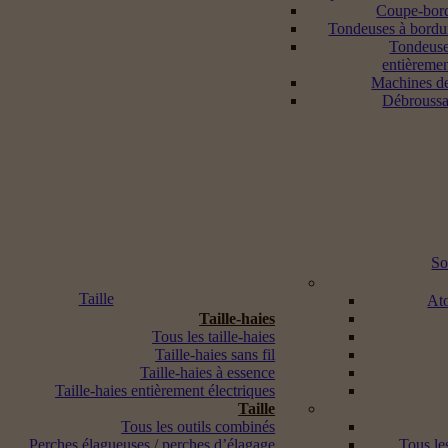
Coupe-bord
Tondeuses à bordur
Tondeuse
entièremen
Machines d
Débroussai
So
Taille
Ato
Taille-haies
Tous les taille-haies
Taille-haies sans fil
Taille-haies à essence
Taille-haies entièrement électriques
Taille
Tous les outils combinés
Perches élagueuses / perches d’élagage
Tous les