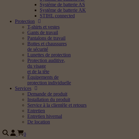
Système de batterie AS
Système de batterie AK
STIHL connected
Protection
T-shirts et vestes
Gants de travail
Pantalons de travail
Bottes et chaussures
de sécurité
Lunettes de protection
Protection auditive,
du visage
et de la tête
Équipements de
protection individuelle
Services
Demande de produit
Installation du produit
Service à la clientèle et retours
Entretien
Entretien hivernal
De location
0