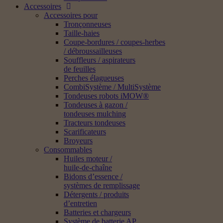
Accessoires
Accessoires pour
Tronçonneuses
Taille-haies
Coupe-bordures / coupes-herbes
/ débroussailleuses
Souffleurs / aspirateurs
de feuilles
Perches élagueuses
CombiSystème / MultiSystème
Tondeuses robots iMOW®
Tondeuses à gazon /
tondeuses mulching
Tracteurs tondeuses
Scarificateurs
Broyeurs
Consommables
Huiles moteur /
huile-de-chaîne
Bidons d’essence /
systèmes de remplissage
Détergents / produits
d’entretien
Batteries et chargeurs
Système de batterie AP