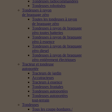
Tondeuses radiocommandées
Tondeuses robotisées
Tondeuses à rayon
de braquage zéro
Toutes les tondeuses à rayon
de braquage zéro
Tondeuses à rayon de braquage
zéro toutes batteries
Tondeuses à rayon de braquage
zéro à essence
Tondeuses à rayon de braquage
zéro diesel
Tondeuses à rayon de braquage
zéro entièrement électriques
Tracteur et tondeuse
autoportée
Tracteurs de jardin
Accutracteurs
Tracteurs à essence
Tondeuses frontales
Tondeuses autoportées
Tondeuses autoportées
tout-terrain
Tondeuses
Tous les coupe-bordures /