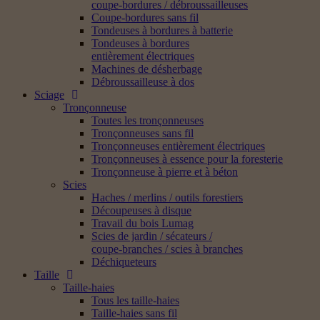
coupe-bordures / débroussailleuses
Coupe-bordures sans fil
Tondeuses à bordures à batterie
Tondeuses à bordures
entièrement électriques
Machines de désherbage
Débroussailleuse à dos
Sciage
Tronçonneuse
Toutes les tronçonneuses
Tronçonneuses sans fil
Tronçonneuses entièrement électriques
Tronçonneuses à essence pour la foresterie
Tronçonneuse à pierre et à béton
Scies
Haches / merlins / outils forestiers
Découpeuses à disque
Travail du bois Lumag
Scies de jardin / sécateurs /
coupe-branches / scies à branches
Déchiqueteurs
Taille
Taille-haies
Tous les taille-haies
Taille-haies sans fil