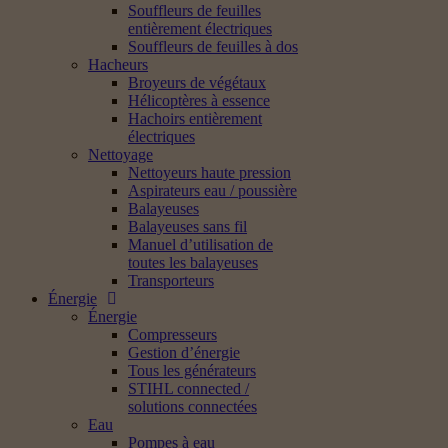
Souffleurs de feuilles
entièrement électriques
Souffleurs de feuilles à dos
Hacheurs
Broyeurs de végétaux
Hélicoptères à essence
Hachoirs entièrement
électriques
Nettoyage
Nettoyeurs haute pression
Aspirateurs eau / poussière
Balayeuses
Balayeuses sans fil
Manuel d’utilisation de
toutes les balayeuses
Transporteurs
Énergie
Énergie
Compresseurs
Gestion d’énergie
Tous les générateurs
STIHL connected /
solutions connectées
Eau
Pompes à eau