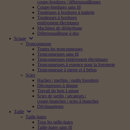
coupe-bordures / débroussailleuses
Coupe-bordures sans fil
Tondeuses à bordures à batterie
Tondeuses à bordures
entièrement électriques
Machines de désherbage
Débroussailleuse à dos
Sciage
Tronçonneuse
Toutes les tronçonneuses
Tronçonneuses sans fil
Tronçonneuses entièrement électriques
Tronçonneuses à essence pour la foresterie
Tronçonneuse à pierre et à béton
Scies
Haches / merlins / outils forestiers
Découpeuses à disque
Travail du bois Lumag
Scies de jardin / sécateurs /
coupe-branches / scies à branches
Déchiqueteurs
Taille
Taille-haies
Tous les taille-haies
Taille-haies sans fil