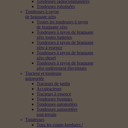
Tondeuses radiocommandées
Tondeuses robotisées
Tondeuses à rayon
de braquage zéro
Toutes les tondeuses à rayon
de braquage zéro
Tondeuses à rayon de braquage
zéro toutes batteries
Tondeuses à rayon de braquage
zéro à essence
Tondeuses à rayon de braquage
zéro diesel
Tondeuses à rayon de braquage
zéro entièrement électriques
Tracteur et tondeuse
autoportée
Tracteurs de jardin
Accutracteurs
Tracteurs à essence
Tondeuses frontales
Tondeuses autoportées
Tondeuses autoportées
tout-terrain
Tondeuses
Tous les coupe-bordures /