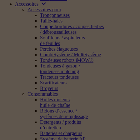
Accessoires
Accessoires pour
Tronçonneuses
Taille-haies
Coupe-bordures / coupes-herbes
/ débroussailleuses
Souffleurs / aspirateurs
de feuilles
Perches élagueuses
CombiSystème / MultiSystème
Tondeuses robots iMOW®
Tondeuses à gazon /
tondeuses mulching
Tracteurs tondeuses
Scarificateurs
Broyeurs
Consommables
Huiles moteur /
huile-de-chaîne
Bidons d’essence /
systèmes de remplissage
Détergents / produits
d’entretien
Batteries et chargeurs
Système de batterie AP