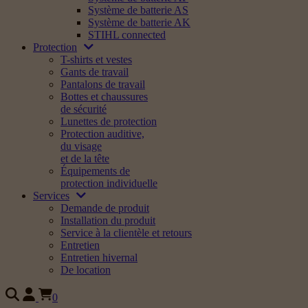
Système de batterie AS
Système de batterie AK
STIHL connected
Protection
T-shirts et vestes
Gants de travail
Pantalons de travail
Bottes et chaussures
de sécurité
Lunettes de protection
Protection auditive,
du visage
et de la tête
Équipements de
protection individuelle
Services
Demande de produit
Installation du produit
Service à la clientèle et retours
Entretien
Entretien hivernal
De location
0