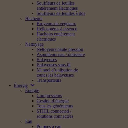
Souffleurs de feuilles
entièrement électriques
Souffleurs de feuilles à dos
Hacheurs
Broyeurs de végétaux
Hélicoptères à essence
Hachoirs entièrement
électriques
Nettoyage
Nettoyeurs haute pression
Aspirateurs eau / poussière
Balayeuses
Balayeuses sans fil
Manuel d’utilisation de
toutes les balayeuses
Transporteurs
Énergie
Énergie
Compresseurs
Gestion d’énergie
Tous les générateurs
STIHL connected /
solutions connectées
Eau
Pompes à eau