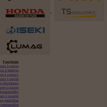
Fauchage
euses à gazon
on à batterie
on à essence
uses à gazon
t électriques
uses à gazon
fessionnelles
ses à moteur
es mulching
ocommandées