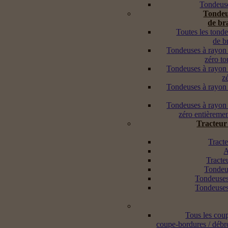
Tondeuse
Tondeu
de br
Toutes les tond
de b
Tondeuses à rayon
zéro to
Tondeuses à rayon
z
Tondeuses à rayon
Tondeuses à rayon
zéro entièremen
Tracteur
Tracte
A
Tracte
Tondeus
Tondeuses
Tondeuses
Tous les cou
coupe-bordures / débr