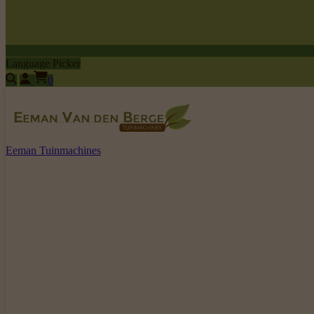
Language Picker
0
Eeman Tuinmachines