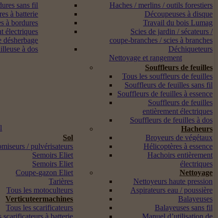
ures sans fil
Haches / merlins / outils forestiers
es à batterie
Découpeuses à disque
s à bordures
Travail du bois Lumag
t électriques
Scies de jardin / sécateurs /
e désherbage
coupe-branches / scies à branches
lleuse à dos
Déchiqueteurs
Nettoyage et rangement
Souffleurs de feuilles
Tous les souffleurs de feuilles
Souffleurs de feuilles sans fil
Souffleurs de feuilles à essence
Souffleurs de feuilles
entièrement électriques
Souffleurs de feuilles à dos
l
Hacheurs
Sol
Broyeurs de végétaux
miseurs / pulvérisateurs
Hélicoptères à essence
Semoirs Eliet
Hachoirs entièrement
Semoirs Eliet
électriques
Coupe-gazon Eliet
Nettoyage
Tarières
Nettoyeurs haute pression
Tous les motoculteurs
Aspirateurs eau / poussière
Verticuteermachines
Balayeuses
Tous les scarificateurs
Balayeuses sans fil
 scarificateurs à batterie
Manuel d’utilisation de