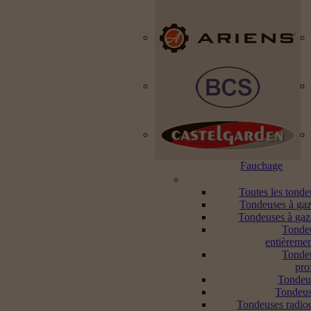
Fauchage
Toutes les tond
Tondeuses à gaz
Tondeuses à gaz
Tonde
entièremen
Tonde
pro
Tondeu
Tondeus
Tondeuses radi