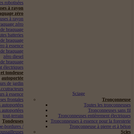
s robotisées
ses à rayon
aquage zéro
euses à rayon
raquage zéro
 de braquage
utes batteries
 de braquage
éro à essence
 de braquage
zéro diesel
 de braquage
t électriques
 et tondeuse
autoportée
urs de jardin
ccutracteurs
Sciage
urs à essence
es frontales
Tronçonneuse
 autoportées
Toutes les tronçonneuses
 autoportées
Tronçonneuses sans fil
tout-terrain
Tronçonneuses entièrement électriques
Tondeuses
Tronçonneuses à essence pour la foresterie
pe-bordures /
Tronçonneuse à pierre et à béton
oussailleuses
Scies