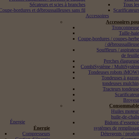
Sécateurs et scies à branches
Tous les
Coupe-bordures et débroussailleuses sans fil
Scarificateur
Accessoires
Accessoires po
Tronçonneuse
Taille-hai
Coupe-bordures / coupes-herb
/ débroussailleus
Souffleurs / aspirateu
de feuill
Perches élagueus
CombiSystème / MultiSystè
Tondeuses robots iMOW
Tondeuses à gazon
tondeuses mulchi
Tracteurs tondeus
Scarificateu
Broyeur
Consommable
Huiles moteur
huile-de-chaî
Énergie
Bidons d’essence
Énergie
systèmes de remplissa
Compresseurs
Détergents / produi