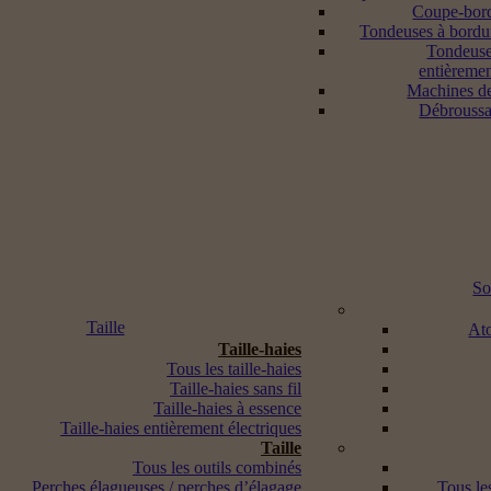
Coupe-bord
Tondeuses à bordur
Tondeuse
entièremen
Machines d
Débroussai
So
Taille
Ato
Taille-haies
Tous les taille-haies
Taille-haies sans fil
Taille-haies à essence
Taille-haies entièrement électriques
Taille
Tous les outils combinés
Perches élagueuses / perches d’élagage
Tous les