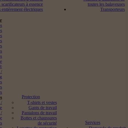
 scarificateurs à essence
toutes les balayeuses
s entièrement électriques
Transporteurs
ur
s
es
es
es
rs
es
es
me
®
 /
ng
es
rs
s
Protection
s
 /
T-shirts et vestes
ne
Gants de travail
 /
Pantalons de travail
ge
Bottes et chaussures
Services
ts
de sécurité