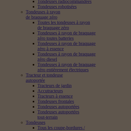
Tondeuses radiocommandées
Tondeuses robotisées
Tondeuses à rayon
de braquage zéro
Toutes les tondeuses à rayon
de braquage zéro
Tondeuses à rayon de braquage
zéro toutes batteries
Tondeuses à rayon de braquage
zéro à essence
Tondeuses à rayon de braquage
zéro diesel
Tondeuses à rayon de braquage
zéro entièrement électriques
Tracteur et tondeuse
autoportée
Tracteurs de jardin
Accutracteurs
Tracteurs à essence
Tondeuses frontales
Tondeuses autoportées
Tondeuses autoportées
tout-terrain
Tondeuses
Tous les coupe-bordures /