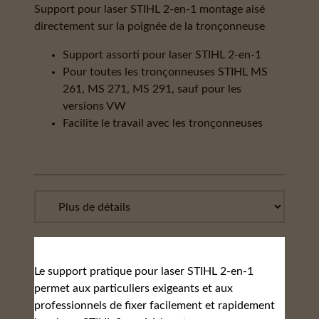
Support pour laser STIHL 2-en-1 montage aisé
directement sur la poignée de la tronçonneuse
Support assorti pour laser STIHL 2-en-1
Pour toutes les tronçonneuses STIHL MS
261, MS 271, MS 291, sauf pour les
versions VW
Facilite le travail avec les tronçonneuses
Le support pratique pour laser STIHL 2-en-1
permet aux particuliers exigeants et aux
professionnels de fixer facilement et rapidement