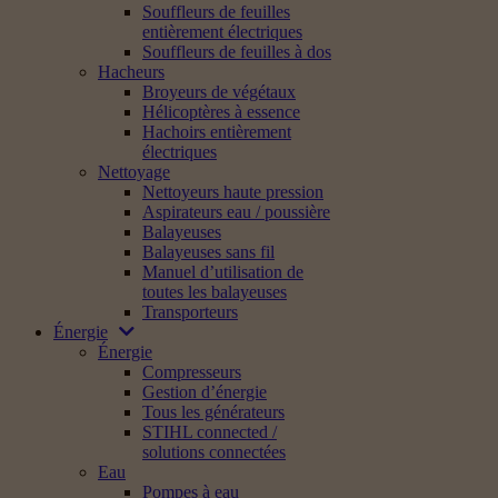
Souffleurs de feuilles
entièrement électriques
Souffleurs de feuilles à dos
Hacheurs
Broyeurs de végétaux
Hélicoptères à essence
Hachoirs entièrement
électriques
Nettoyage
Nettoyeurs haute pression
Aspirateurs eau / poussière
Balayeuses
Balayeuses sans fil
Manuel d’utilisation de
toutes les balayeuses
Transporteurs
Énergie
Énergie
Compresseurs
Gestion d’énergie
Tous les générateurs
STIHL connected /
solutions connectées
Eau
Pompes à eau