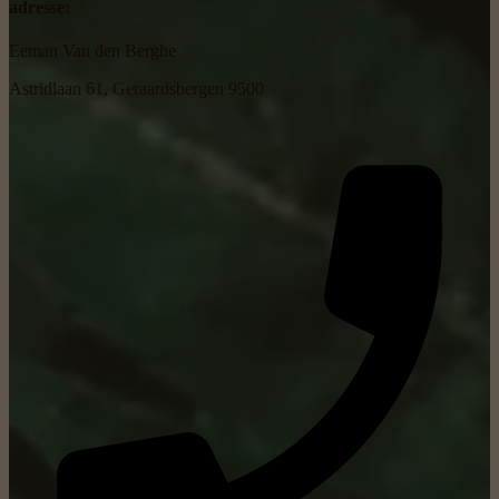
adresse:
Eeman Van den Berghe
Astridlaan 61, Geraardsbergen 9500