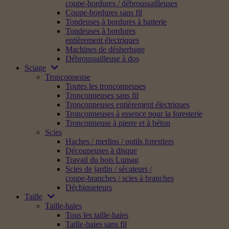
coupe-bordures / débroussailleuses
Coupe-bordures sans fil
Tondeuses à bordures à batterie
Tondeuses à bordures
entièrement électriques
Machines de désherbage
Débroussailleuse à dos
Sciage
Tronçonneuse
Toutes les tronçonneuses
Tronçonneuses sans fil
Tronçonneuses entièrement électriques
Tronçonneuses à essence pour la foresterie
Tronçonneuse à pierre et à béton
Scies
Haches / merlins / outils forestiers
Découpeuses à disque
Travail du bois Lumag
Scies de jardin / sécateurs /
coupe-branches / scies à branches
Déchiqueteurs
Taille
Taille-haies
Tous les taille-haies
Taille-haies sans fil