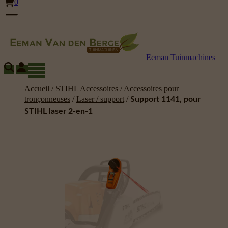
0
Eeman Tuinmachines
Accueil
/
STIHL Accessoires
/
Accessoires pour
tronçonneuses
/
Laser / support
/
Support 1141, pour
STIHL laser 2-en-1