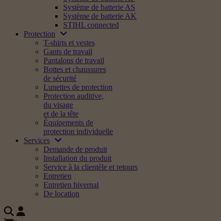
Système de batterie AS
Système de batterie AK
STIHL connected
Protection
T-shirts et vestes
Gants de travail
Pantalons de travail
Bottes et chaussures
de sécurité
Lunettes de protection
Protection auditive,
du visage
et de la tête
Équipements de
protection individuelle
Services
Demande de produit
Installation du produit
Service à la clientèle et retours
Entretien
Entretien hivernal
De location