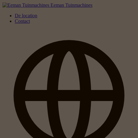
Eeman Tuinmachines
De location
Contact