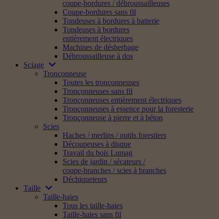
coupe-bordures / débroussailleuses
Coupe-bordures sans fil
Tondeuses à bordures à batterie
Tondeuses à bordures
entièrement électriques
Machines de désherbage
Débroussailleuse à dos
Sciage
Tronçonneuse
Toutes les tronçonneuses
Tronçonneuses sans fil
Tronçonneuses entièrement électriques
Tronçonneuses à essence pour la foresterie
Tronçonneuse à pierre et à béton
Scies
Haches / merlins / outils forestiers
Découpeuses à disque
Travail du bois Lumag
Scies de jardin / sécateurs /
coupe-branches / scies à branches
Déchiqueteurs
Taille
Taille-haies
Tous les taille-haies
Taille-haies sans fil