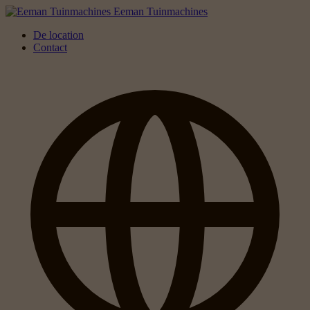
Eeman Tuinmachines
De location
Contact