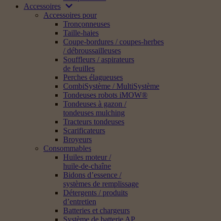
Accessoires
Accessoires pour
Tronçonneuses
Taille-haies
Coupe-bordures / coupes-herbes
/ débroussailleuses
Souffleurs / aspirateurs
de feuilles
Perches élagueuses
CombiSystème / MultiSystème
Tondeuses robots iMOW®
Tondeuses à gazon /
tondeuses mulching
Tracteurs tondeuses
Scarificateurs
Broyeurs
Consommables
Huiles moteur /
huile-de-chaîne
Bidons d’essence /
systèmes de remplissage
Détergents / produits
d’entretien
Batteries et chargeurs
Système de batterie AP