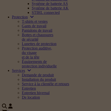
Système de batterie AS
Système de batterie AK
STIHL connected
Protection
T-shirts et vestes
Gants de travail
Pantalons de travail
Bottes et chaussures
de sécurité
Lunettes de protection
Protection auditive,
du visage
et de la tête
Équipements de
protection individuelle
Services
Demande de produit
Installation du produit
Service à la clientèle et retours
Entretien
Entretien hivernal
De location