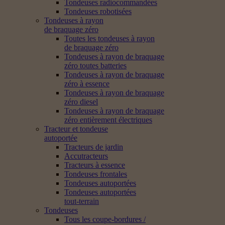
Tondeuses radiocommandées
Tondeuses robotisées
Tondeuses à rayon
de braquage zéro
Toutes les tondeuses à rayon
de braquage zéro
Tondeuses à rayon de braquage
zéro toutes batteries
Tondeuses à rayon de braquage
zéro à essence
Tondeuses à rayon de braquage
zéro diesel
Tondeuses à rayon de braquage
zéro entièrement électriques
Tracteur et tondeuse
autoportée
Tracteurs de jardin
Accutracteurs
Tracteurs à essence
Tondeuses frontales
Tondeuses autoportées
Tondeuses autoportées
tout-terrain
Tondeuses
Tous les coupe-bordures /