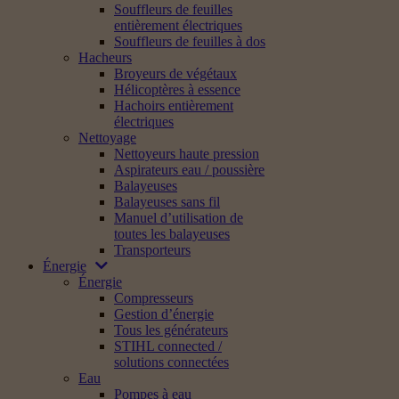
Souffleurs de feuilles
entièrement électriques
Souffleurs de feuilles à dos
Hacheurs
Broyeurs de végétaux
Hélicoptères à essence
Hachoirs entièrement
électriques
Nettoyage
Nettoyeurs haute pression
Aspirateurs eau / poussière
Balayeuses
Balayeuses sans fil
Manuel d’utilisation de
toutes les balayeuses
Transporteurs
Énergie
Énergie
Compresseurs
Gestion d’énergie
Tous les générateurs
STIHL connected /
solutions connectées
Eau
Pompes à eau