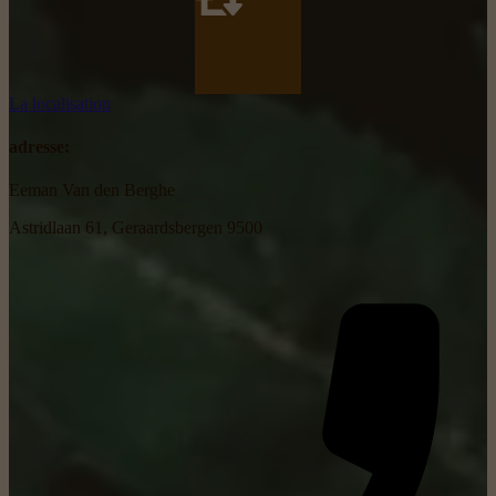
La localisation
adresse:
Eeman Van den Berghe
Astridlaan 61, Geraardsbergen 9500