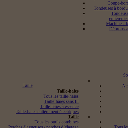
Coupe-bord
Tondeuses à bordur
Tondeuse
entièremen
Machines d
Débroussai
So
Taille
Ato
Taille-haies
Tous les taille-haies
Taille-haies sans fil
Taille-haies à essence
Taille-haies entièrement électriques
Taille
Tous les outils combinés
Perches élagueuses / perches d’élagage
Tous les