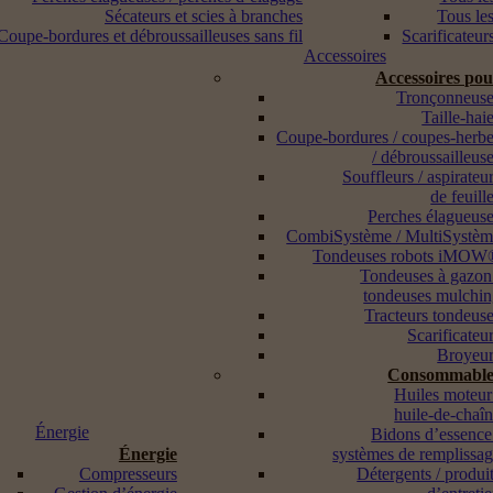
Sécateurs et scies à branches
Tous les
Coupe-bordures et débroussailleuses sans fil
Scarificateur
Accessoires
Accessoires po
Tronçonneuse
Taille-hai
Coupe-bordures / coupes-herb
/ débroussailleus
Souffleurs / aspirateu
de feuill
Perches élagueus
CombiSystème / MultiSystè
Tondeuses robots iMOW
Tondeuses à gazon
tondeuses mulchi
Tracteurs tondeus
Scarificateu
Broyeur
Consommable
Huiles moteur
huile-de-chaî
Énergie
Bidons d’essence
Énergie
systèmes de remplissa
Compresseurs
Détergents / produi