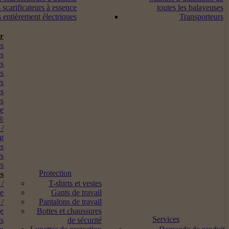
 scarificateurs à essence
toutes les balayeuses
s entièrement électriques
Transporteurs
ur
s
es
es
es
rs
es
es
me
®
 /
ng
es
rs
s
Protection
s
 /
T-shirts et vestes
ne
Gants de travail
 /
Pantalons de travail
ge
Bottes et chaussures
Services
ts
de sécurité