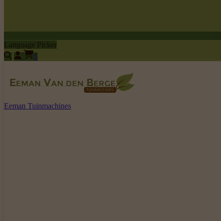
Language Picker
0
Eeman Tuinmachines