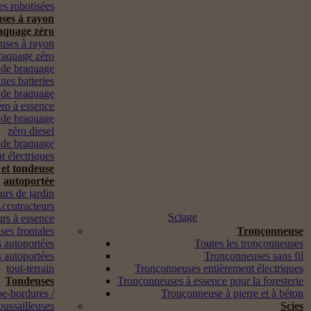
s robotisées
ses à rayon
aquage zéro
euses à rayon
raquage zéro
 de braquage
utes batteries
 de braquage
éro à essence
 de braquage
zéro diesel
 de braquage
t électriques
 et tondeuse
autoportée
urs de jardin
ccutracteurs
Sciage
urs à essence
es frontales
Tronçonneuse
 autoportées
Toutes les tronçonneuses
 autoportées
Tronçonneuses sans fil
tout-terrain
Tronçonneuses entièrement électriques
Tondeuses
Tronçonneuses à essence pour la foresterie
pe-bordures /
Tronçonneuse à pierre et à béton
oussailleuses
Scies