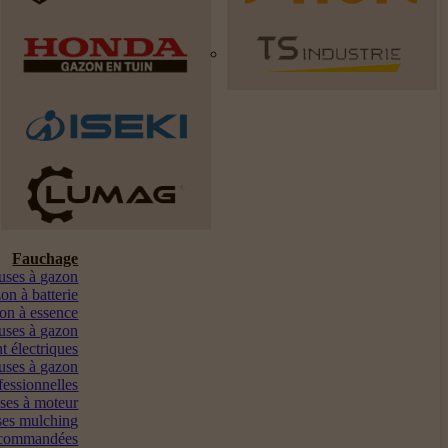
Fauchage
euses à gazon
on à batterie
on à essence
uses à gazon
t électriques
uses à gazon
fessionnelles
ses à moteur
es mulching
ocommandées