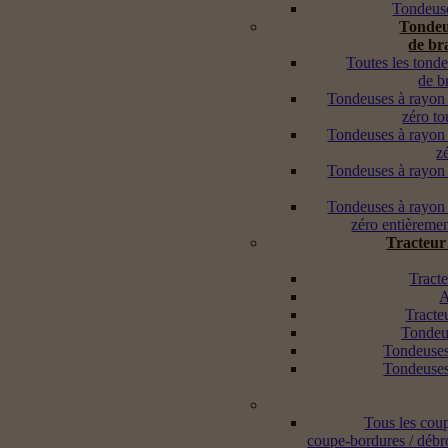
Tondeuse
Tondeu
de br
Toutes les tond
de b
Tondeuses à rayon
zéro to
Tondeuses à rayon
z
Tondeuses à rayon
Tondeuses à rayon
zéro entièremen
Tracteur
Tracte
A
Tracte
Tondeus
Tondeuses
Tondeuses
Tous les cou
coupe-bordures / débr