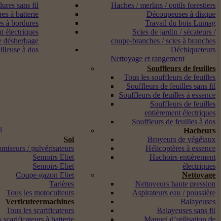
ures sans fil
Haches / merlins / outils forestiers
es à batterie
Découpeuses à disque
s à bordures
Travail du bois Lumag
t électriques
Scies de jardin / sécateurs /
e désherbage
coupe-branches / scies à branches
lleuse à dos
Déchiqueteurs
Nettoyage et rangement
Souffleurs de feuilles
Tous les souffleurs de feuilles
Souffleurs de feuilles sans fil
Souffleurs de feuilles à essence
Souffleurs de feuilles
entièrement électriques
Souffleurs de feuilles à dos
l
Hacheurs
Sol
Broyeurs de végétaux
miseurs / pulvérisateurs
Hélicoptères à essence
Semoirs Eliet
Hachoirs entièrement
Semoirs Eliet
électriques
Coupe-gazon Eliet
Nettoyage
Tarières
Nettoyeurs haute pression
Tous les motoculteurs
Aspirateurs eau / poussière
Verticuteermachines
Balayeuses
Tous les scarificateurs
Balayeuses sans fil
 scarificateurs à batterie
Manuel d’utilisation de