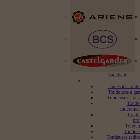
Fauchage
Toutes les tond
Tondeuses à gaz
Tondeuses à gaz
Tonde
entièremen
Tonde
pro
Tondeu
Tondeus
Tondeuses radi