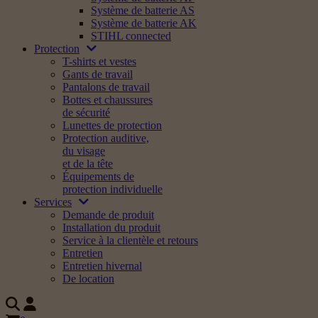
Système de batterie AS
Système de batterie AK
STIHL connected
Protection
T-shirts et vestes
Gants de travail
Pantalons de travail
Bottes et chaussures
de sécurité
Lunettes de protection
Protection auditive,
du visage
et de la tête
Équipements de
protection individuelle
Services
Demande de produit
Installation du produit
Service à la clientèle et retours
Entretien
Entretien hivernal
De location