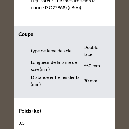
l'utilisateur LPA (mesuré selon la
norme ISO22868) (dB(A))
Coupe
Double
type de lame de scie
face
Longueur de la lame de
650 mm
scie (mm)
Distance entre les dents
30 mm
(mm)
Poids (kg)
3.5