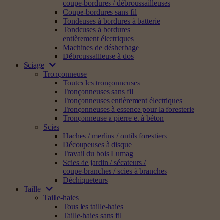
coupe-bordures / débroussailleuses
Coupe-bordures sans fil
Tondeuses à bordures à batterie
Tondeuses à bordures
entièrement électriques
Machines de désherbage
Débroussailleuse à dos
Sciage
Tronçonneuse
Toutes les tronçonneuses
Tronçonneuses sans fil
Tronçonneuses entièrement électriques
Tronçonneuses à essence pour la foresterie
Tronçonneuse à pierre et à béton
Scies
Haches / merlins / outils forestiers
Découpeuses à disque
Travail du bois Lumag
Scies de jardin / sécateurs /
coupe-branches / scies à branches
Déchiqueteurs
Taille
Taille-haies
Tous les taille-haies
Taille-haies sans fil