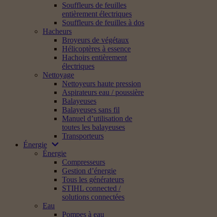
Souffleurs de feuilles
entièrement électriques
Souffleurs de feuilles à dos
Hacheurs
Broyeurs de végétaux
Hélicoptères à essence
Hachoirs entièrement
électriques
Nettoyage
Nettoyeurs haute pression
Aspirateurs eau / poussière
Balayeuses
Balayeuses sans fil
Manuel d’utilisation de
toutes les balayeuses
Transporteurs
Énergie
Énergie
Compresseurs
Gestion d’énergie
Tous les générateurs
STIHL connected /
solutions connectées
Eau
Pompes à eau