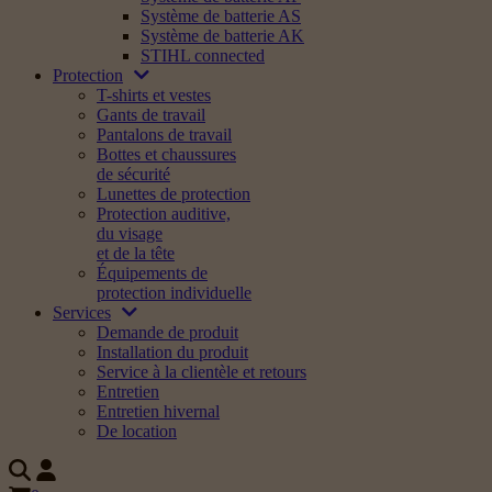
Système de batterie AS
Système de batterie AK
STIHL connected
Protection
T-shirts et vestes
Gants de travail
Pantalons de travail
Bottes et chaussures
de sécurité
Lunettes de protection
Protection auditive,
du visage
et de la tête
Équipements de
protection individuelle
Services
Demande de produit
Installation du produit
Service à la clientèle et retours
Entretien
Entretien hivernal
De location