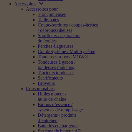
Accessoires
Accessoires pour
Tronçonneuses
Taille-haies
Coupe-bordures / coupes-herbes
/ débroussailleuses
Souffleurs / aspirateurs
de feuilles
Perches élagueuses
CombiSystème / MultiSystème
Tondeuses robots iMOW®
Tondeuses à gazon /
tondeuses mulching
Tracteurs tondeuses
Scarificateurs
Broyeurs
Consommables
Huiles moteur /
huile-de-chaîne
Bidons d’essence /
systèmes de remplissage
Détergents / produits
d’entretien
Batteries et chargeurs
Système de batterie AP