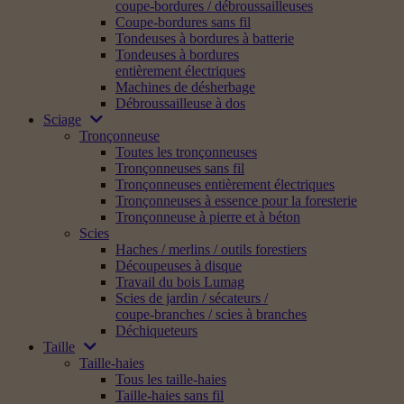
coupe-bordures / débroussailleuses
Coupe-bordures sans fil
Tondeuses à bordures à batterie
Tondeuses à bordures
entièrement électriques
Machines de désherbage
Débroussailleuse à dos
Sciage
Tronçonneuse
Toutes les tronçonneuses
Tronçonneuses sans fil
Tronçonneuses entièrement électriques
Tronçonneuses à essence pour la foresterie
Tronçonneuse à pierre et à béton
Scies
Haches / merlins / outils forestiers
Découpeuses à disque
Travail du bois Lumag
Scies de jardin / sécateurs /
coupe-branches / scies à branches
Déchiqueteurs
Taille
Taille-haies
Tous les taille-haies
Taille-haies sans fil