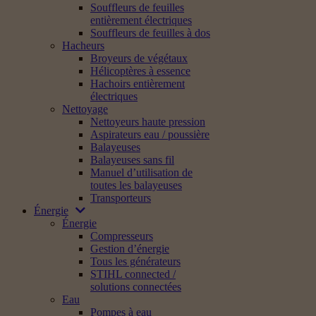
Souffleurs de feuilles
entièrement électriques
Souffleurs de feuilles à dos
Hacheurs
Broyeurs de végétaux
Hélicoptères à essence
Hachoirs entièrement
électriques
Nettoyage
Nettoyeurs haute pression
Aspirateurs eau / poussière
Balayeuses
Balayeuses sans fil
Manuel d’utilisation de
toutes les balayeuses
Transporteurs
Énergie
Énergie
Compresseurs
Gestion d’énergie
Tous les générateurs
STIHL connected /
solutions connectées
Eau
Pompes à eau