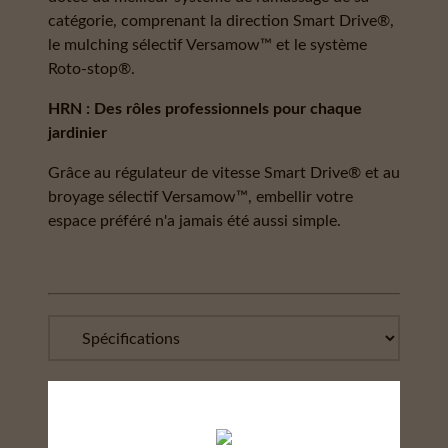
catégorie, comprenant la direction Smart Drive®,
le mulching sélectif Versamow™ et le système
Roto-stop®.
HRN : Des rôles professionnels pour chaque
jardinier
Grâce au régulateur de vitesse Smart Drive® et au
broyage sélectif Versamow™, embellir votre
espace préféré n'a jamais été aussi simple.