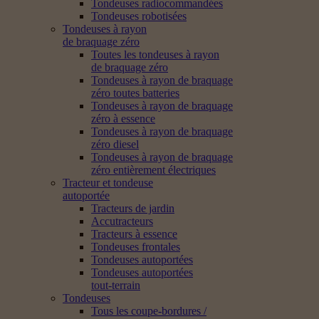
Tondeuses radiocommandées
Tondeuses robotisées
Tondeuses à rayon
de braquage zéro
Toutes les tondeuses à rayon
de braquage zéro
Tondeuses à rayon de braquage
zéro toutes batteries
Tondeuses à rayon de braquage
zéro à essence
Tondeuses à rayon de braquage
zéro diesel
Tondeuses à rayon de braquage
zéro entièrement électriques
Tracteur et tondeuse
autoportée
Tracteurs de jardin
Accutracteurs
Tracteurs à essence
Tondeuses frontales
Tondeuses autoportées
Tondeuses autoportées
tout-terrain
Tondeuses
Tous les coupe-bordures /