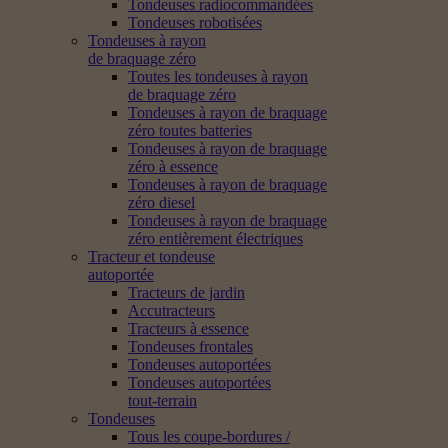
Tondeuses radiocommandées
Tondeuses robotisées
Tondeuses à rayon
de braquage zéro
Toutes les tondeuses à rayon
de braquage zéro
Tondeuses à rayon de braquage
zéro toutes batteries
Tondeuses à rayon de braquage
zéro à essence
Tondeuses à rayon de braquage
zéro diesel
Tondeuses à rayon de braquage
zéro entièrement électriques
Tracteur et tondeuse
autoportée
Tracteurs de jardin
Accutracteurs
Tracteurs à essence
Tondeuses frontales
Tondeuses autoportées
Tondeuses autoportées
tout-terrain
Tondeuses
Tous les coupe-bordures /