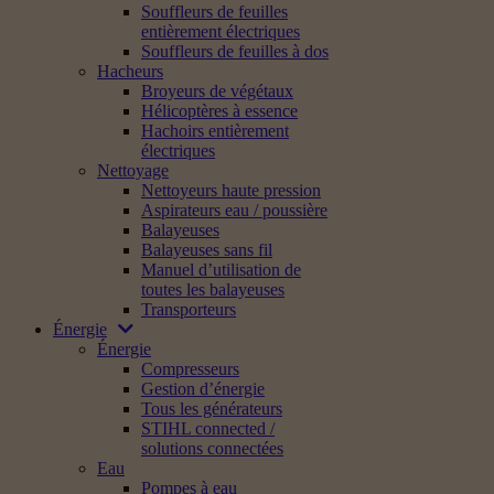
Souffleurs de feuilles
entièrement électriques
Souffleurs de feuilles à dos
Hacheurs
Broyeurs de végétaux
Hélicoptères à essence
Hachoirs entièrement
électriques
Nettoyage
Nettoyeurs haute pression
Aspirateurs eau / poussière
Balayeuses
Balayeuses sans fil
Manuel d’utilisation de
toutes les balayeuses
Transporteurs
Énergie
Énergie
Compresseurs
Gestion d’énergie
Tous les générateurs
STIHL connected /
solutions connectées
Eau
Pompes à eau