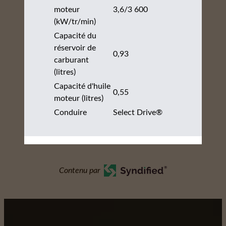
moteur
3,6/3 600
(kW/tr/min)
Capacité du
réservoir de
0,93
carburant
(litres)
Capacité d'huile
0,55
moteur (litres)
Conduire
Select Drive®
Contenu par