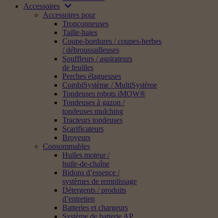
Accessoires
Accessoires pour
Tronçonneuses
Taille-haies
Coupe-bordures / coupes-herbes
/ débroussailleuses
Souffleurs / aspirateurs
de feuilles
Perches élagueuses
CombiSystème / MultiSystème
Tondeuses robots iMOW®
Tondeuses à gazon /
tondeuses mulching
Tracteurs tondeuses
Scarificateurs
Broyeurs
Consommables
Huiles moteur /
huile-de-chaîne
Bidons d’essence /
systèmes de remplissage
Détergents / produits
d’entretien
Batteries et chargeurs
Système de batterie AP