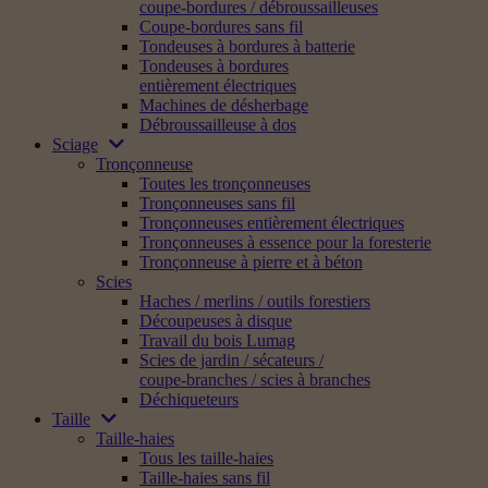
coupe-bordures / débroussailleuses
Coupe-bordures sans fil
Tondeuses à bordures à batterie
Tondeuses à bordures
entièrement électriques
Machines de désherbage
Débroussailleuse à dos
Sciage
Tronçonneuse
Toutes les tronçonneuses
Tronçonneuses sans fil
Tronçonneuses entièrement électriques
Tronçonneuses à essence pour la foresterie
Tronçonneuse à pierre et à béton
Scies
Haches / merlins / outils forestiers
Découpeuses à disque
Travail du bois Lumag
Scies de jardin / sécateurs /
coupe-branches / scies à branches
Déchiqueteurs
Taille
Taille-haies
Tous les taille-haies
Taille-haies sans fil