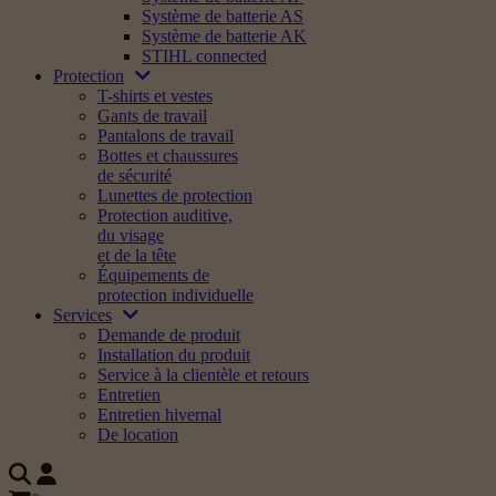
Système de batterie AS
Système de batterie AK
STIHL connected
Protection
T-shirts et vestes
Gants de travail
Pantalons de travail
Bottes et chaussures
de sécurité
Lunettes de protection
Protection auditive,
du visage
et de la tête
Équipements de
protection individuelle
Services
Demande de produit
Installation du produit
Service à la clientèle et retours
Entretien
Entretien hivernal
De location