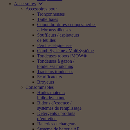
Accessoires
Accessoires pour
Tronçonneuses
Taille-haies
Coupe-bordures / coupes-herbes
/ débroussailleuses
Souffleurs / aspirateurs
de feuilles
Perches élagueuses
CombiSystème / MultiSystème
Tondeuses robots iMOW®
Tondeuses à gazon /
tondeuses mulching
Tracteurs tondeuses
Scarificateurs
Broyeurs
Consommables
Huiles moteur /
huile-de-chaîne
Bidons d’essence /
systèmes de remplissage
Détergents / produits
d’entretien
Batteries et chargeurs
Système de batterie AP