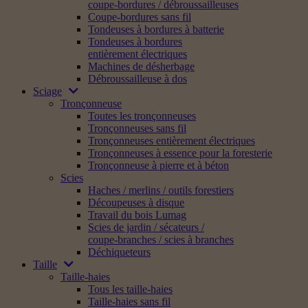
coupe-bordures / débroussailleuses
Coupe-bordures sans fil
Tondeuses à bordures à batterie
Tondeuses à bordures
entièrement électriques
Machines de désherbage
Débroussailleuse à dos
Sciage
Tronçonneuse
Toutes les tronçonneuses
Tronçonneuses sans fil
Tronçonneuses entièrement électriques
Tronçonneuses à essence pour la foresterie
Tronçonneuse à pierre et à béton
Scies
Haches / merlins / outils forestiers
Découpeuses à disque
Travail du bois Lumag
Scies de jardin / sécateurs /
coupe-branches / scies à branches
Déchiqueteurs
Taille
Taille-haies
Tous les taille-haies
Taille-haies sans fil