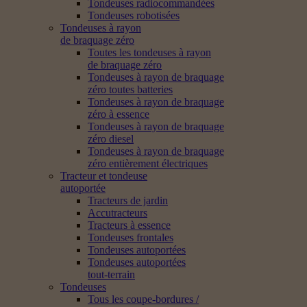
Tondeuses radiocommandées
Tondeuses robotisées
Tondeuses à rayon
de braquage zéro
Toutes les tondeuses à rayon
de braquage zéro
Tondeuses à rayon de braquage
zéro toutes batteries
Tondeuses à rayon de braquage
zéro à essence
Tondeuses à rayon de braquage
zéro diesel
Tondeuses à rayon de braquage
zéro entièrement électriques
Tracteur et tondeuse
autoportée
Tracteurs de jardin
Accutracteurs
Tracteurs à essence
Tondeuses frontales
Tondeuses autoportées
Tondeuses autoportées
tout-terrain
Tondeuses
Tous les coupe-bordures /