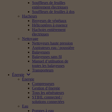
Souffleurs de feuilles
entièrement électriques
Souffleurs de feuilles à dos
Hacheurs
Broyeurs de végétaux
Hélicoptères à essence
Hachoirs entièrement
électriques
Nettoyage
Nettoyeurs haute pression
Aspirateurs eau / poussière
Balayeuses
Balayeuses sans fil
Manuel d’utilisation de
toutes les balayeuses
Transporteurs
Énergie
Énergie
Compresseurs
Gestion d’énergie
Tous les générateurs
STIHL connected /
solutions connectées
Eau
Pompes à eau