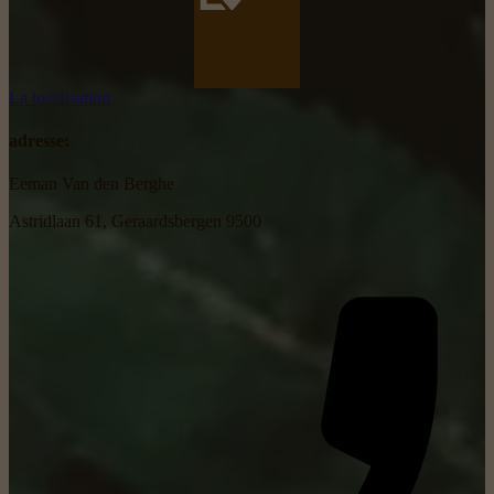
La localisation
adresse:
Eeman Van den Berghe
Astridlaan 61, Geraardsbergen 9500