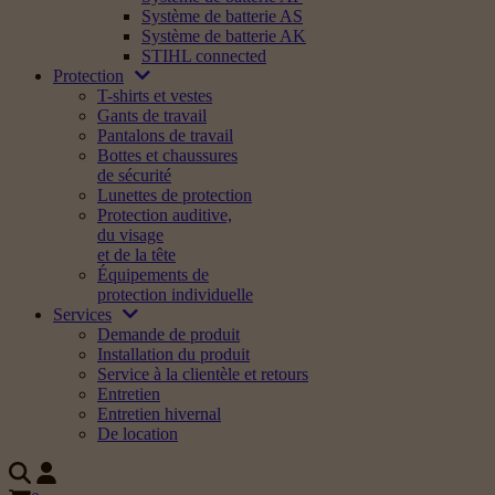
Système de batterie AS
Système de batterie AK
STIHL connected
Protection
T-shirts et vestes
Gants de travail
Pantalons de travail
Bottes et chaussures
de sécurité
Lunettes de protection
Protection auditive,
du visage
et de la tête
Équipements de
protection individuelle
Services
Demande de produit
Installation du produit
Service à la clientèle et retours
Entretien
Entretien hivernal
De location