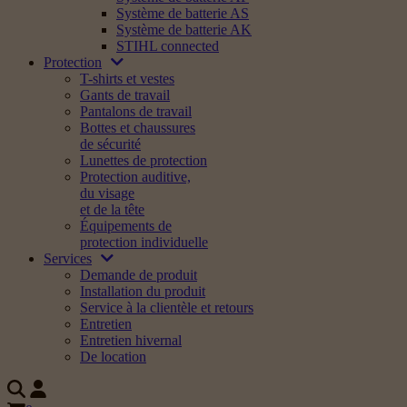
Système de batterie AS
Système de batterie AK
STIHL connected
Protection
T-shirts et vestes
Gants de travail
Pantalons de travail
Bottes et chaussures
de sécurité
Lunettes de protection
Protection auditive,
du visage
et de la tête
Équipements de
protection individuelle
Services
Demande de produit
Installation du produit
Service à la clientèle et retours
Entretien
Entretien hivernal
De location