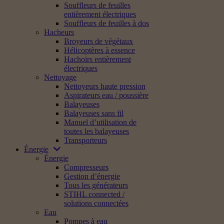
Souffleurs de feuilles
entièrement électriques
Souffleurs de feuilles à dos
Hacheurs
Broyeurs de végétaux
Hélicoptères à essence
Hachoirs entièrement
électriques
Nettoyage
Nettoyeurs haute pression
Aspirateurs eau / poussière
Balayeuses
Balayeuses sans fil
Manuel d’utilisation de
toutes les balayeuses
Transporteurs
Énergie
Énergie
Compresseurs
Gestion d’énergie
Tous les générateurs
STIHL connected /
solutions connectées
Eau
Pompes à eau