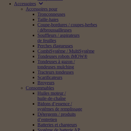
Accessoires
Accessoires pour
Tronçonneuses
Taille-haies
Coupe-bordures / coupes-herbes
/ débroussailleuses
Souffleurs / aspirateurs
de feuilles
Perches élagueuses
CombiSystème / MultiSystème
Tondeuses robots iMOW®
Tondeuses à gazon /
tondeuses mulching
Tracteurs tondeuses
Scarificateurs
Broyeurs
Consommables
Huiles moteur /
huile-de-chaîne
Bidons d’essence /
systèmes de remplissage
Détergents / produits
d’entretien
Batteries et chargeurs
Système de batterie AP