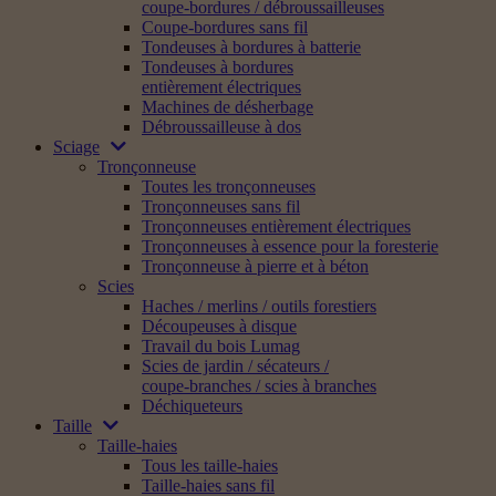
coupe-bordures / débroussailleuses
Coupe-bordures sans fil
Tondeuses à bordures à batterie
Tondeuses à bordures
entièrement électriques
Machines de désherbage
Débroussailleuse à dos
Sciage
Tronçonneuse
Toutes les tronçonneuses
Tronçonneuses sans fil
Tronçonneuses entièrement électriques
Tronçonneuses à essence pour la foresterie
Tronçonneuse à pierre et à béton
Scies
Haches / merlins / outils forestiers
Découpeuses à disque
Travail du bois Lumag
Scies de jardin / sécateurs /
coupe-branches / scies à branches
Déchiqueteurs
Taille
Taille-haies
Tous les taille-haies
Taille-haies sans fil