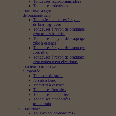
Tondeuses radiocommandées
Tondeuses robotisées
Tondeuses à rayon
de braquage zéro
Toutes les tondeuses à rayon
de braquage zéro
Tondeuses à rayon de braquage
zéro toutes batteries
Tondeuses à rayon de braquage
zéro à essence
Tondeuses à rayon de braquage
zéro diesel
Tondeuses à rayon de braquage
zéro entièrement électriques
Tracteur et tondeuse
autoportée
Tracteurs de jardin
Accutracteurs
Tracteurs à essence
Tondeuses frontales
Tondeuses autoportées
Tondeuses autoportées
tout-terrain
Tondeuses
Tous les coupe-bordures /