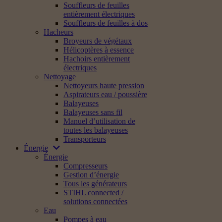
Souffleurs de feuilles
entièrement électriques
Souffleurs de feuilles à dos
Hacheurs
Broyeurs de végétaux
Hélicoptères à essence
Hachoirs entièrement
électriques
Nettoyage
Nettoyeurs haute pression
Aspirateurs eau / poussière
Balayeuses
Balayeuses sans fil
Manuel d’utilisation de
toutes les balayeuses
Transporteurs
Énergie
Énergie
Compresseurs
Gestion d’énergie
Tous les générateurs
STIHL connected /
solutions connectées
Eau
Pompes à eau