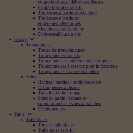
coupe-bordures / débroussailleuses
Coupe-bordures sans fil
Tondeuses à bordures à batterie
Tondeuses à bordures
entièrement électriques
Machines de désherbage
Débroussailleuse à dos
Sciage
Tronçonneuse
Toutes les tronçonneuses
Tronçonneuses sans fil
Tronçonneuses entièrement électriques
Tronçonneuses à essence pour la foresterie
Tronçonneuse à pierre et à béton
Scies
Haches / merlins / outils forestiers
Découpeuses à disque
Travail du bois Lumag
Scies de jardin / sécateurs /
coupe-branches / scies à branches
Déchiqueteurs
Taille
Taille-haies
Tous les taille-haies
Taille-haies sans fil