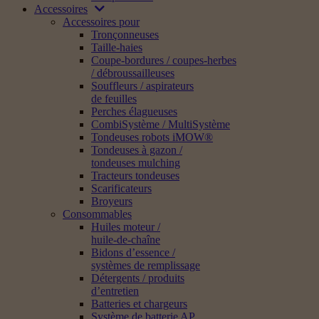
Accessoires
Accessoires pour
Tronçonneuses
Taille-haies
Coupe-bordures / coupes-herbes
/ débroussailleuses
Souffleurs / aspirateurs
de feuilles
Perches élagueuses
CombiSystème / MultiSystème
Tondeuses robots iMOW®
Tondeuses à gazon /
tondeuses mulching
Tracteurs tondeuses
Scarificateurs
Broyeurs
Consommables
Huiles moteur /
huile-de-chaîne
Bidons d’essence /
systèmes de remplissage
Détergents / produits
d’entretien
Batteries et chargeurs
Système de batterie AP