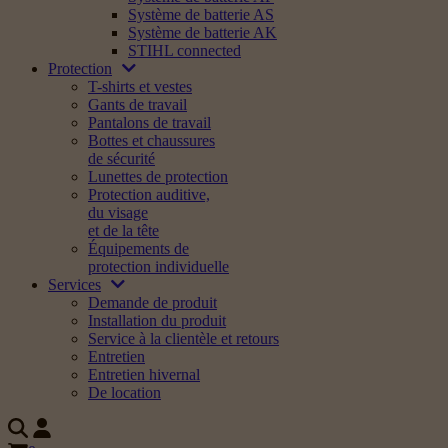
Système de batterie AS
Système de batterie AK
STIHL connected
Protection
T-shirts et vestes
Gants de travail
Pantalons de travail
Bottes et chaussures
de sécurité
Lunettes de protection
Protection auditive,
du visage
et de la tête
Équipements de
protection individuelle
Services
Demande de produit
Installation du produit
Service à la clientèle et retours
Entretien
Entretien hivernal
De location