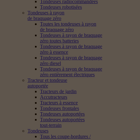
Tondeuses radiocommandées
Tondeuses robotisées
Tondeuses à rayon
de braquage zéro
Toutes les tondeuses à rayon
de braquage zéro
Tondeuses à rayon de braquage
zéro toutes batteries
Tondeuses à rayon de braquage
zéro à essence
Tondeuses à rayon de braquage
zéro diesel
Tondeuses à rayon de braquage
zéro entièrement électriques
Tracteur et tondeuse
autoportée
Tracteurs de jardin
Accutracteurs
Tracteurs à essence
Tondeuses frontales
Tondeuses autoportées
Tondeuses autoportées
tout-terrain
Tondeuses
Tous les coupe-bordures /