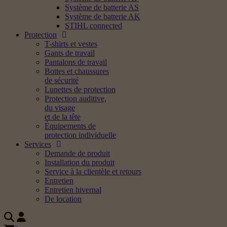
Système de batterie AS
Système de batterie AK
STIHL connected
Protection
T-shirts et vestes
Gants de travail
Pantalons de travail
Bottes et chaussures
de sécurité
Lunettes de protection
Protection auditive,
du visage
et de la tête
Équipements de
protection individuelle
Services
Demande de produit
Installation du produit
Service à la clientèle et retours
Entretien
Entretien hivernal
De location