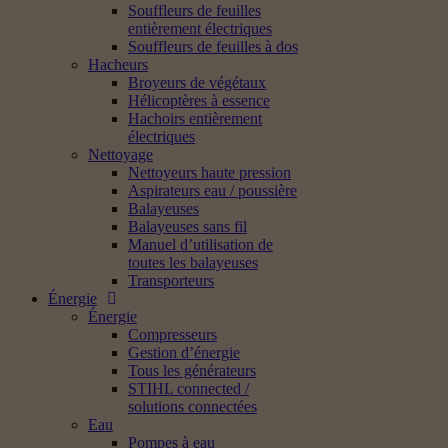
Souffleurs de feuilles
entièrement électriques
Souffleurs de feuilles à dos
Hacheurs
Broyeurs de végétaux
Hélicoptères à essence
Hachoirs entièrement
électriques
Nettoyage
Nettoyeurs haute pression
Aspirateurs eau / poussière
Balayeuses
Balayeuses sans fil
Manuel d’utilisation de
toutes les balayeuses
Transporteurs
Énergie
Énergie
Compresseurs
Gestion d’énergie
Tous les générateurs
STIHL connected /
solutions connectées
Eau
Pompes à eau