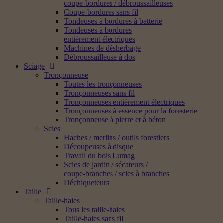
coupe-bordures / débroussailleuses
Coupe-bordures sans fil
Tondeuses à bordures à batterie
Tondeuses à bordures
entièrement électriques
Machines de désherbage
Débroussailleuse à dos
Sciage
Tronçonneuse
Toutes les tronçonneuses
Tronçonneuses sans fil
Tronçonneuses entièrement électriques
Tronçonneuses à essence pour la foresterie
Tronçonneuse à pierre et à béton
Scies
Haches / merlins / outils forestiers
Découpeuses à disque
Travail du bois Lumag
Scies de jardin / sécateurs /
coupe-branches / scies à branches
Déchiqueteurs
Taille
Taille-haies
Tous les taille-haies
Taille-haies sans fil