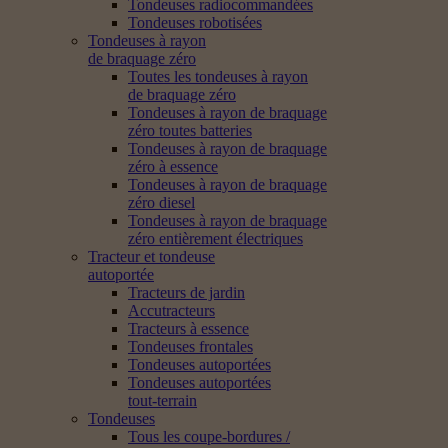
Tondeuses radiocommandées
Tondeuses robotisées
Tondeuses à rayon
de braquage zéro
Toutes les tondeuses à rayon
de braquage zéro
Tondeuses à rayon de braquage
zéro toutes batteries
Tondeuses à rayon de braquage
zéro à essence
Tondeuses à rayon de braquage
zéro diesel
Tondeuses à rayon de braquage
zéro entièrement électriques
Tracteur et tondeuse
autoportée
Tracteurs de jardin
Accutracteurs
Tracteurs à essence
Tondeuses frontales
Tondeuses autoportées
Tondeuses autoportées
tout-terrain
Tondeuses
Tous les coupe-bordures /