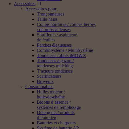
Accessoires
Accessoires pour
Tronçonneuses
Taille-haies
Coupe-bordures / coupes-herbes
/ débroussailleuses
Souffleurs / aspirateurs
de feuilles
Perches élagueuses
CombiSystème / MultiSystème
Tondeuses robots iMOW®
Tondeuses à gazon /
tondeuses mulching
Tracteurs tondeuses
Scarificateurs
Broyeurs
Consommables
Huiles moteur /
huile-de-chaîne
Bidons d’essence /
systèmes de remplissage
Détergents / produits
d’entretien
Batteries et chargeurs
Système de batterie AP