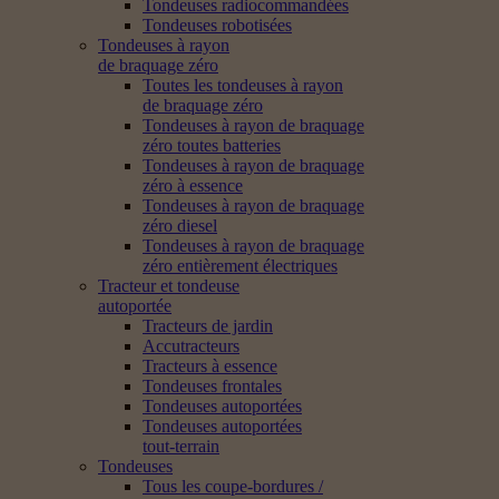
Tondeuses radiocommandées
Tondeuses robotisées
Tondeuses à rayon
de braquage zéro
Toutes les tondeuses à rayon
de braquage zéro
Tondeuses à rayon de braquage
zéro toutes batteries
Tondeuses à rayon de braquage
zéro à essence
Tondeuses à rayon de braquage
zéro diesel
Tondeuses à rayon de braquage
zéro entièrement électriques
Tracteur et tondeuse
autoportée
Tracteurs de jardin
Accutracteurs
Tracteurs à essence
Tondeuses frontales
Tondeuses autoportées
Tondeuses autoportées
tout-terrain
Tondeuses
Tous les coupe-bordures /