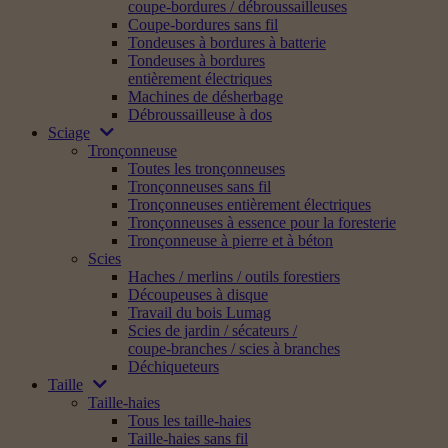
coupe-bordures / débroussailleuses
Coupe-bordures sans fil
Tondeuses à bordures à batterie
Tondeuses à bordures
entièrement électriques
Machines de désherbage
Débroussailleuse à dos
Sciage
Tronçonneuse
Toutes les tronçonneuses
Tronçonneuses sans fil
Tronçonneuses entièrement électriques
Tronçonneuses à essence pour la foresterie
Tronçonneuse à pierre et à béton
Scies
Haches / merlins / outils forestiers
Découpeuses à disque
Travail du bois Lumag
Scies de jardin / sécateurs /
coupe-branches / scies à branches
Déchiqueteurs
Taille
Taille-haies
Tous les taille-haies
Taille-haies sans fil