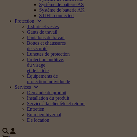
Système de batterie AS
Système de batterie AK
STIHL connected
Protection
T-shirts et vestes
Gants de travail
Pantalons de travail
Bottes et chaussures
de sécurité
Lunettes de protection
Protection auditive,
du visage
et de la tête
Équipements de
protection individuelle
Services
Demande de produit
Installation du produit
Service à la clientèle et retours
Entretien
Entretien hivernal
De location