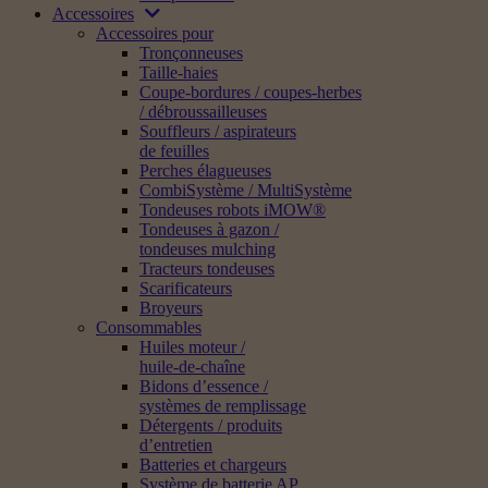
Accessoires
Accessoires pour
Tronçonneuses
Taille-haies
Coupe-bordures / coupes-herbes
/ débroussailleuses
Souffleurs / aspirateurs
de feuilles
Perches élagueuses
CombiSystème / MultiSystème
Tondeuses robots iMOW®
Tondeuses à gazon /
tondeuses mulching
Tracteurs tondeuses
Scarificateurs
Broyeurs
Consommables
Huiles moteur /
huile-de-chaîne
Bidons d’essence /
systèmes de remplissage
Détergents / produits
d’entretien
Batteries et chargeurs
Système de batterie AP