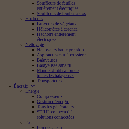
Souffleurs de feuilles
entièrement électriques
Souffleurs de feuilles à dos
Hacheurs
Broyeurs de végétaux
Hélicoptères à essence
Hachoirs entièrement
électriques
Nettoyage
Nettoyeurs haute pression
Aspirateurs eau / poussière
Balayeuses
Balayeuses sans fil
Manuel d’utilisation de
toutes les balayeuses
Transporteurs
Énergie
Énergie
Compresseurs
Gestion d’énergie
Tous les générateurs
STIHL connected /
solutions connectées
Eau
Pompes à eau