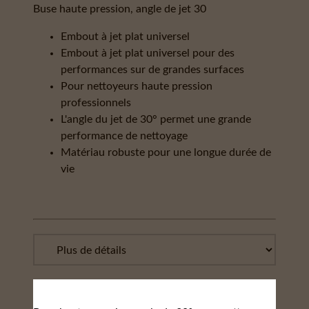
Buse haute pression, angle de jet 30
Embout à jet plat universel
Embout à jet plat universel pour des
performances sur de grandes surfaces
Pour nettoyeurs haute pression
professionnels
L'angle du jet de 30° permet une grande
performance de nettoyage
Matériau robuste pour une longue durée de
vie