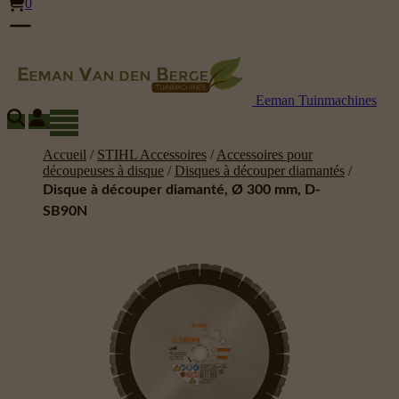
0
Eeman Tuinmachines
Accueil
/
STIHL Accessoires
/
Accessoires pour
découpeuses à disque
/
Disques à découper diamantés
/
Disque à découper diamanté, Ø 300 mm, D-
SB90N