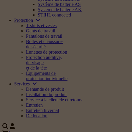
Système de batterie AS
Système de batterie AK
STIHL connected
Protection
T-shirts et vestes
Gants de travail
Pantalons de travail
Bottes et chaussures
de sécurité
Lunettes de protection
Protection auditive,
du visage
et de la tête
Équipements de
protection individuelle
Services
Demande de produit
Installation du produit
Service à la clientèle et retours
Entretien
Entretien hivernal
De location