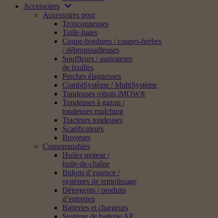
Accessoires
Accessoires pour
Tronçonneuses
Taille-haies
Coupe-bordures / coupes-herbes
/ débroussailleuses
Souffleurs / aspirateurs
de feuilles
Perches élagueuses
CombiSystème / MultiSystème
Tondeuses robots iMOW®
Tondeuses à gazon /
tondeuses mulching
Tracteurs tondeuses
Scarificateurs
Broyeurs
Consommables
Huiles moteur /
huile-de-chaîne
Bidons d’essence /
systèmes de remplissage
Détergents / produits
d’entretien
Batteries et chargeurs
Système de batterie AP