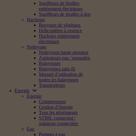
Souffleurs de feuilles
entièrement électriques
Souffleurs de feuilles à dos
Hacheurs
Broyeurs de végétaux
Hélicoptères à essence
Hachoirs entièrement
électriques
Nettoyage
Nettoyeurs haute pression
Aspirateurs eau / poussière
Balayeuses
Balayeuses sans fil
Manuel d’utilisation de
toutes les balayeuses
Transporteurs
Énergie
Énergie
Compresseurs
Gestion d’énergie
Tous les générateurs
STIHL connected /
solutions connectées
Eau
Pompes à eau