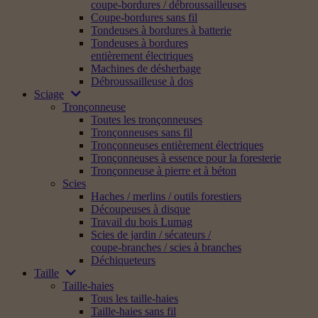
coupe-bordures / débroussailleuses
Coupe-bordures sans fil
Tondeuses à bordures à batterie
Tondeuses à bordures
entièrement électriques
Machines de désherbage
Débroussailleuse à dos
Sciage
Tronçonneuse
Toutes les tronçonneuses
Tronçonneuses sans fil
Tronçonneuses entièrement électriques
Tronçonneuses à essence pour la foresterie
Tronçonneuse à pierre et à béton
Scies
Haches / merlins / outils forestiers
Découpeuses à disque
Travail du bois Lumag
Scies de jardin / sécateurs /
coupe-branches / scies à branches
Déchiqueteurs
Taille
Taille-haies
Tous les taille-haies
Taille-haies sans fil