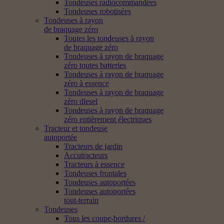
Tondeuses radiocommandées
Tondeuses robotisées
Tondeuses à rayon
de braquage zéro
Toutes les tondeuses à rayon
de braquage zéro
Tondeuses à rayon de braquage
zéro toutes batteries
Tondeuses à rayon de braquage
zéro à essence
Tondeuses à rayon de braquage
zéro diesel
Tondeuses à rayon de braquage
zéro entièrement électriques
Tracteur et tondeuse
autoportée
Tracteurs de jardin
Accutracteurs
Tracteurs à essence
Tondeuses frontales
Tondeuses autoportées
Tondeuses autoportées
tout-terrain
Tondeuses
Tous les coupe-bordures /