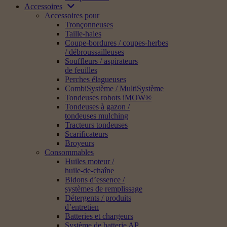
Accessoires
Accessoires pour
Tronçonneuses
Taille-haies
Coupe-bordures / coupes-herbes
/ débroussailleuses
Souffleurs / aspirateurs
de feuilles
Perches élagueuses
CombiSystème / MultiSystème
Tondeuses robots iMOW®
Tondeuses à gazon /
tondeuses mulching
Tracteurs tondeuses
Scarificateurs
Broyeurs
Consommables
Huiles moteur /
huile-de-chaîne
Bidons d’essence /
systèmes de remplissage
Détergents / produits
d’entretien
Batteries et chargeurs
Système de batterie AP