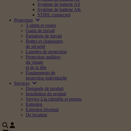
Système de batterie AS
Système de batterie AK
STIHL connected
Protection
T-shirts et vestes
Gants de travail
Pantalons de travail
Bottes et chaussures
de sécurité
Lunettes de protection
Protection auditive,
du visage
et de la tête
Équipements de
protection individuelle
Services
Demande de produit
Installation du produit
Service à la clientèle et retours
Entretien
Entretien hivernal
De location