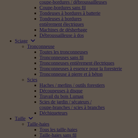
coupe-bordures / débroussailleuses
Coupe-bordures sans fil
Tondeuses à bordures à batterie
Tondeuses à bordures
entièrement électriques
Machines de désherbage
Débroussailleuse à dos
Sciage
Tronçonneuse
Toutes les tronçonneuses
Tronçonneuses sans fil
Tronçonneuses entièrement électriques
Tronçonneuses à essence pour la foresterie
Tronçonneuse à pierre et à béton
Scies
Haches / merlins / outils forestiers
Découpeuses à disque
Travail du bois Lumag
Scies de jardin / sécateurs /
coupe-branches / scies à branches
Déchiqueteurs
Taille
Taille-haies
Tous les taille-haies
Taille-haies sans fil