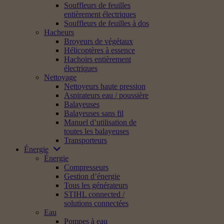
Souffleurs de feuilles
entièrement électriques
Souffleurs de feuilles à dos
Hacheurs
Broyeurs de végétaux
Hélicoptères à essence
Hachoirs entièrement
électriques
Nettoyage
Nettoyeurs haute pression
Aspirateurs eau / poussière
Balayeuses
Balayeuses sans fil
Manuel d’utilisation de
toutes les balayeuses
Transporteurs
Énergie
Énergie
Compresseurs
Gestion d’énergie
Tous les générateurs
STIHL connected /
solutions connectées
Eau
Pompes à eau