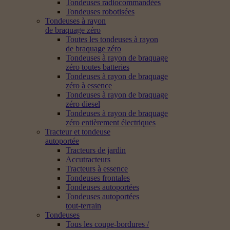
Tondeuses radiocommandées
Tondeuses robotisées
Tondeuses à rayon
de braquage zéro
Toutes les tondeuses à rayon
de braquage zéro
Tondeuses à rayon de braquage
zéro toutes batteries
Tondeuses à rayon de braquage
zéro à essence
Tondeuses à rayon de braquage
zéro diesel
Tondeuses à rayon de braquage
zéro entièrement électriques
Tracteur et tondeuse
autoportée
Tracteurs de jardin
Accutracteurs
Tracteurs à essence
Tondeuses frontales
Tondeuses autoportées
Tondeuses autoportées
tout-terrain
Tondeuses
Tous les coupe-bordures /