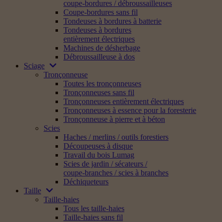
coupe-bordures / débroussailleuses
Coupe-bordures sans fil
Tondeuses à bordures à batterie
Tondeuses à bordures
entièrement électriques
Machines de désherbage
Débroussailleuse à dos
Sciage
Tronçonneuse
Toutes les tronçonneuses
Tronçonneuses sans fil
Tronçonneuses entièrement électriques
Tronçonneuses à essence pour la foresterie
Tronçonneuse à pierre et à béton
Scies
Haches / merlins / outils forestiers
Découpeuses à disque
Travail du bois Lumag
Scies de jardin / sécateurs /
coupe-branches / scies à branches
Déchiqueteurs
Taille
Taille-haies
Tous les taille-haies
Taille-haies sans fil