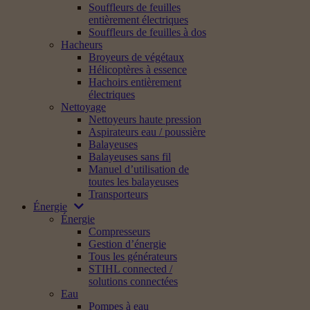
Souffleurs de feuilles
entièrement électriques
Souffleurs de feuilles à dos
Hacheurs
Broyeurs de végétaux
Hélicoptères à essence
Hachoirs entièrement
électriques
Nettoyage
Nettoyeurs haute pression
Aspirateurs eau / poussière
Balayeuses
Balayeuses sans fil
Manuel d’utilisation de
toutes les balayeuses
Transporteurs
Énergie
Énergie
Compresseurs
Gestion d’énergie
Tous les générateurs
STIHL connected /
solutions connectées
Eau
Pompes à eau