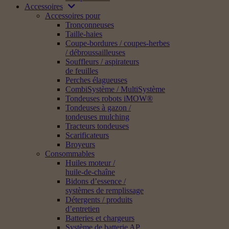
Accessoires
Accessoires pour
Tronçonneuses
Taille-haies
Coupe-bordures / coupes-herbes
/ débroussailleuses
Souffleurs / aspirateurs
de feuilles
Perches élagueuses
CombiSystème / MultiSystème
Tondeuses robots iMOW®
Tondeuses à gazon /
tondeuses mulching
Tracteurs tondeuses
Scarificateurs
Broyeurs
Consommables
Huiles moteur /
huile-de-chaîne
Bidons d’essence /
systèmes de remplissage
Détergents / produits
d’entretien
Batteries et chargeurs
Système de batterie AP