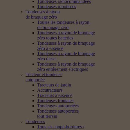
Tondeuses radiocommandées
Tondeuses robotisées
Tondeuses à rayon
de braquage zéro
Toutes les tondeuses à rayon
de braquage zéro
Tondeuses à rayon de braquage
zéro toutes batteries
Tondeuses à rayon de braquage
zéro à essence
Tondeuses à rayon de braquage
zéro diesel
Tondeuses à rayon de braquage
zéro entièrement électriques
Tracteur et tondeuse
autoportée
Tracteurs de jardin
Accutracteurs
Tracteurs à essence
Tondeuses frontales
Tondeuses autoportées
Tondeuses autoportées
tout-terrain
Tondeuses
Tous les coupe-bordures /