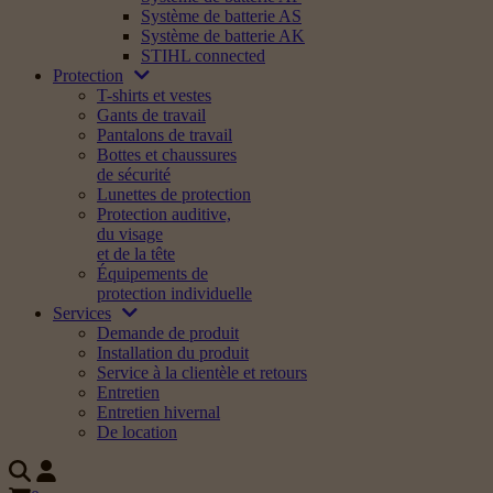
Système de batterie AS
Système de batterie AK
STIHL connected
Protection
T-shirts et vestes
Gants de travail
Pantalons de travail
Bottes et chaussures
de sécurité
Lunettes de protection
Protection auditive,
du visage
et de la tête
Équipements de
protection individuelle
Services
Demande de produit
Installation du produit
Service à la clientèle et retours
Entretien
Entretien hivernal
De location