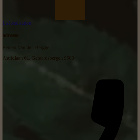
La localisation
adresse:
Eeman Van den Berghe
Astridlaan 61, Geraardsbergen 9500