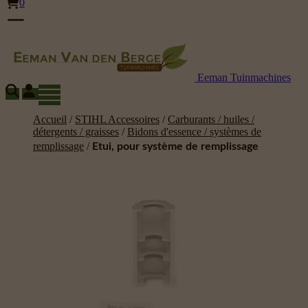
0
Eeman Tuinmachines
Accueil
/
STIHL Accessoires
/
Carburants / huiles /
détergents / graisses
/
Bidons d'essence / systèmes de
remplissage
/
Etui, pour système de remplissage