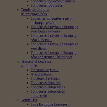
Tondeuses radiocommandées
Tondeuses robotisées
Tondeuses à rayon
de braquage zéro
Toutes les tondeuses à rayon
de braquage zéro
Tondeuses à rayon de braquage
zéro toutes batteries
Tondeuses à rayon de braquage
zéro à essence
Tondeuses à rayon de braquage
zéro diesel
Tondeuses à rayon de braquage
zéro entièrement électriques
Tracteur et tondeuse
autoportée
Tracteurs de jardin
Accutracteurs
Tracteurs à essence
Tondeuses frontales
Tondeuses autoportées
Tondeuses autoportées
tout-terrain
Tondeuses
Tous les coupe-bordures /