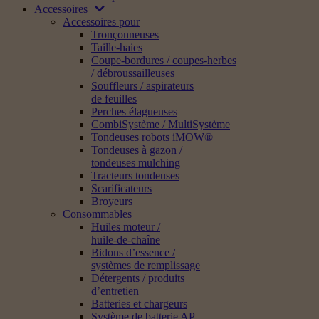
Accessoires
Accessoires pour
Tronçonneuses
Taille-haies
Coupe-bordures / coupes-herbes
/ débroussailleuses
Souffleurs / aspirateurs
de feuilles
Perches élagueuses
CombiSystème / MultiSystème
Tondeuses robots iMOW®
Tondeuses à gazon /
tondeuses mulching
Tracteurs tondeuses
Scarificateurs
Broyeurs
Consommables
Huiles moteur /
huile-de-chaîne
Bidons d’essence /
systèmes de remplissage
Détergents / produits
d’entretien
Batteries et chargeurs
Système de batterie AP