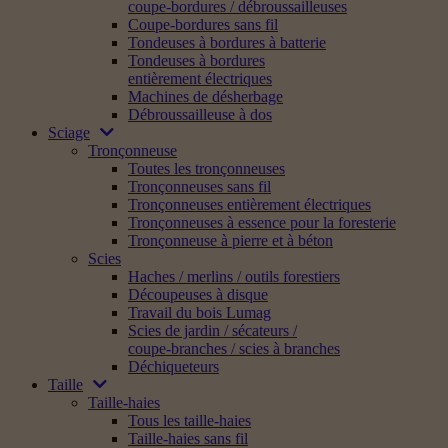
coupe-bordures / débroussailleuses
Coupe-bordures sans fil
Tondeuses à bordures à batterie
Tondeuses à bordures
entièrement électriques
Machines de désherbage
Débroussailleuse à dos
Sciage
Tronçonneuse
Toutes les tronçonneuses
Tronçonneuses sans fil
Tronçonneuses entièrement électriques
Tronçonneuses à essence pour la foresterie
Tronçonneuse à pierre et à béton
Scies
Haches / merlins / outils forestiers
Découpeuses à disque
Travail du bois Lumag
Scies de jardin / sécateurs /
coupe-branches / scies à branches
Déchiqueteurs
Taille
Taille-haies
Tous les taille-haies
Taille-haies sans fil