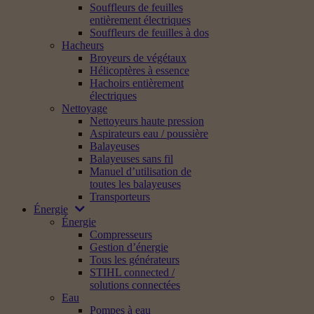
Souffleurs de feuilles
entièrement électriques
Souffleurs de feuilles à dos
Hacheurs
Broyeurs de végétaux
Hélicoptères à essence
Hachoirs entièrement
électriques
Nettoyage
Nettoyeurs haute pression
Aspirateurs eau / poussière
Balayeuses
Balayeuses sans fil
Manuel d’utilisation de
toutes les balayeuses
Transporteurs
Énergie
Énergie
Compresseurs
Gestion d’énergie
Tous les générateurs
STIHL connected /
solutions connectées
Eau
Pompes à eau