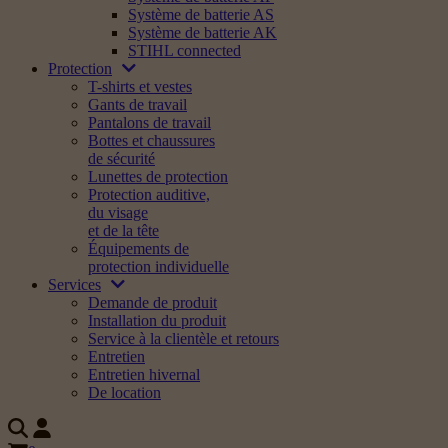
Système de batterie AS
Système de batterie AK
STIHL connected
Protection
T-shirts et vestes
Gants de travail
Pantalons de travail
Bottes et chaussures
de sécurité
Lunettes de protection
Protection auditive,
du visage
et de la tête
Équipements de
protection individuelle
Services
Demande de produit
Installation du produit
Service à la clientèle et retours
Entretien
Entretien hivernal
De location