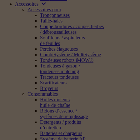
Accessoires
Accessoires pour
Tronçonneuses
Taille-haies
Coupe-bordures / coupes-herbes
/ débroussailleuses
Souffleurs / aspirateurs
de feuilles
Perches élagueuses
CombiSystème / MultiSystème
Tondeuses robots iMOW®
Tondeuses à gazon /
tondeuses mulching
Tracteurs tondeuses
Scarificateurs
Broyeurs
Consommables
Huiles moteur /
huile-de-chaîne
Bidons d’essence /
systèmes de remplissage
Détergents / produits
d’entretien
Batteries et chargeurs
Système de batterie AP