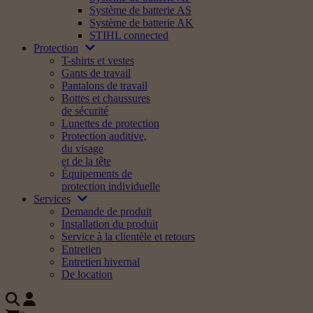
Système de batterie AS
Système de batterie AK
STIHL connected
Protection
T-shirts et vestes
Gants de travail
Pantalons de travail
Bottes et chaussures
de sécurité
Lunettes de protection
Protection auditive,
du visage
et de la tête
Équipements de
protection individuelle
Services
Demande de produit
Installation du produit
Service à la clientèle et retours
Entretien
Entretien hivernal
De location