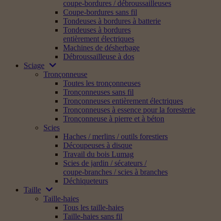
coupe-bordures / débroussailleuses
Coupe-bordures sans fil
Tondeuses à bordures à batterie
Tondeuses à bordures
entièrement électriques
Machines de désherbage
Débroussailleuse à dos
Sciage
Tronçonneuse
Toutes les tronçonneuses
Tronçonneuses sans fil
Tronçonneuses entièrement électriques
Tronçonneuses à essence pour la foresterie
Tronçonneuse à pierre et à béton
Scies
Haches / merlins / outils forestiers
Découpeuses à disque
Travail du bois Lumag
Scies de jardin / sécateurs /
coupe-branches / scies à branches
Déchiqueteurs
Taille
Taille-haies
Tous les taille-haies
Taille-haies sans fil