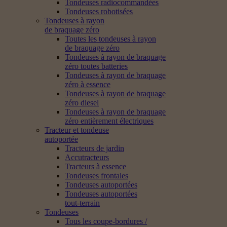
Tondeuses radiocommandées
Tondeuses robotisées
Tondeuses à rayon
de braquage zéro
Toutes les tondeuses à rayon
de braquage zéro
Tondeuses à rayon de braquage
zéro toutes batteries
Tondeuses à rayon de braquage
zéro à essence
Tondeuses à rayon de braquage
zéro diesel
Tondeuses à rayon de braquage
zéro entièrement électriques
Tracteur et tondeuse
autoportée
Tracteurs de jardin
Accutracteurs
Tracteurs à essence
Tondeuses frontales
Tondeuses autoportées
Tondeuses autoportées
tout-terrain
Tondeuses
Tous les coupe-bordures /