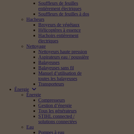
Souffleurs de feuilles
entièrement électriques
Souffleurs de feuilles à dos
Hacheurs
Broyeurs de végétaux
Hélicoptères à essence
Hachoirs entièrement
électriques
Nettoyage
Nettoyeurs haute pression
Aspirateurs eau / poussière
Balayeuses
Balayeuses sans fil
Manuel d’utilisation de
toutes les balayeuses
Transporteurs
Énergie
Énergie
Compresseurs
Gestion d’énergie
Tous les générateurs
STIHL connected /
solutions connectées
Eau
Pompes à eau