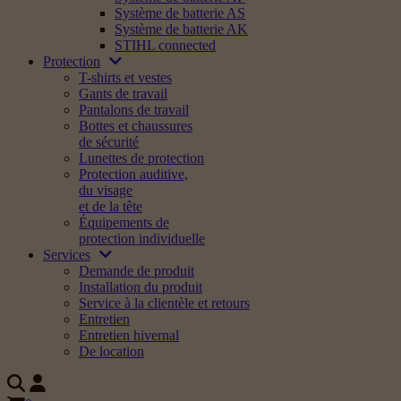
Système de batterie AS
Système de batterie AK
STIHL connected
Protection
T-shirts et vestes
Gants de travail
Pantalons de travail
Bottes et chaussures
de sécurité
Lunettes de protection
Protection auditive,
du visage
et de la tête
Équipements de
protection individuelle
Services
Demande de produit
Installation du produit
Service à la clientèle et retours
Entretien
Entretien hivernal
De location