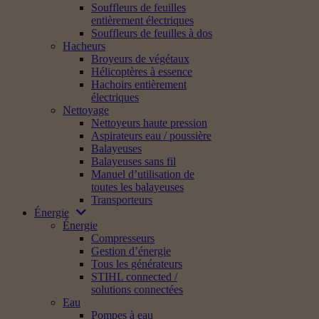
Souffleurs de feuilles
entièrement électriques
Souffleurs de feuilles à dos
Hacheurs
Broyeurs de végétaux
Hélicoptères à essence
Hachoirs entièrement
électriques
Nettoyage
Nettoyeurs haute pression
Aspirateurs eau / poussière
Balayeuses
Balayeuses sans fil
Manuel d’utilisation de
toutes les balayeuses
Transporteurs
Énergie
Énergie
Compresseurs
Gestion d’énergie
Tous les générateurs
STIHL connected /
solutions connectées
Eau
Pompes à eau