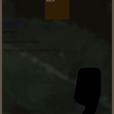
La localisation
adresse:
Eeman Van den Berghe
Astridlaan 61, Geraardsbergen 9500