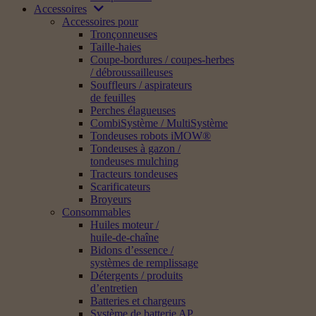
Accessoires
Accessoires pour
Tronçonneuses
Taille-haies
Coupe-bordures / coupes-herbes
/ débroussailleuses
Souffleurs / aspirateurs
de feuilles
Perches élagueuses
CombiSystème / MultiSystème
Tondeuses robots iMOW®
Tondeuses à gazon /
tondeuses mulching
Tracteurs tondeuses
Scarificateurs
Broyeurs
Consommables
Huiles moteur /
huile-de-chaîne
Bidons d’essence /
systèmes de remplissage
Détergents / produits
d’entretien
Batteries et chargeurs
Système de batterie AP