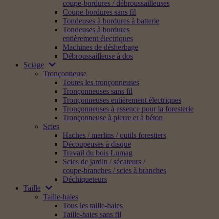
coupe-bordures / débroussailleuses
Coupe-bordures sans fil
Tondeuses à bordures à batterie
Tondeuses à bordures
entièrement électriques
Machines de désherbage
Débroussailleuse à dos
Sciage
Tronçonneuse
Toutes les tronçonneuses
Tronçonneuses sans fil
Tronçonneuses entièrement électriques
Tronçonneuses à essence pour la foresterie
Tronçonneuse à pierre et à béton
Scies
Haches / merlins / outils forestiers
Découpeuses à disque
Travail du bois Lumag
Scies de jardin / sécateurs /
coupe-branches / scies à branches
Déchiqueteurs
Taille
Taille-haies
Tous les taille-haies
Taille-haies sans fil