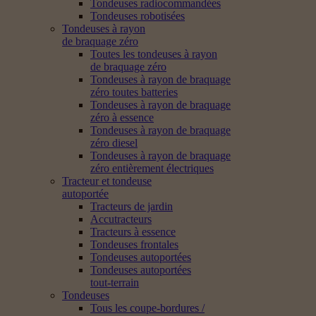
Tondeuses radiocommandées
Tondeuses robotisées
Tondeuses à rayon
de braquage zéro
Toutes les tondeuses à rayon
de braquage zéro
Tondeuses à rayon de braquage
zéro toutes batteries
Tondeuses à rayon de braquage
zéro à essence
Tondeuses à rayon de braquage
zéro diesel
Tondeuses à rayon de braquage
zéro entièrement électriques
Tracteur et tondeuse
autoportée
Tracteurs de jardin
Accutracteurs
Tracteurs à essence
Tondeuses frontales
Tondeuses autoportées
Tondeuses autoportées
tout-terrain
Tondeuses
Tous les coupe-bordures /