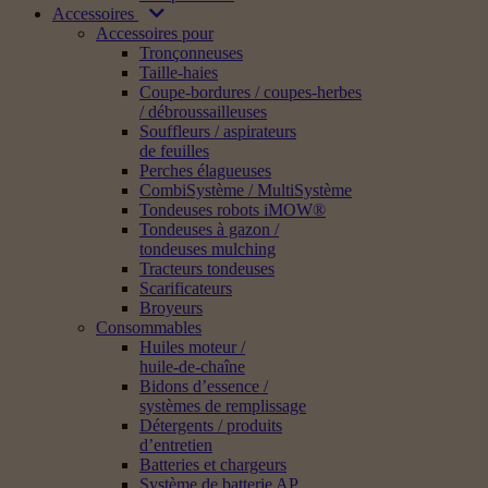
Accessoires
Accessoires pour
Tronçonneuses
Taille-haies
Coupe-bordures / coupes-herbes
/ débroussailleuses
Souffleurs / aspirateurs
de feuilles
Perches élagueuses
CombiSystème / MultiSystème
Tondeuses robots iMOW®
Tondeuses à gazon /
tondeuses mulching
Tracteurs tondeuses
Scarificateurs
Broyeurs
Consommables
Huiles moteur /
huile-de-chaîne
Bidons d’essence /
systèmes de remplissage
Détergents / produits
d’entretien
Batteries et chargeurs
Système de batterie AP