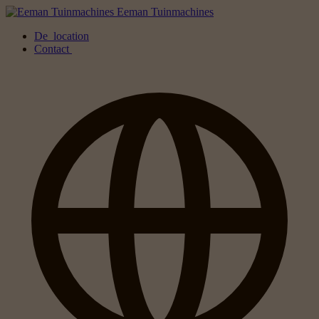
Eeman Tuinmachines
De
location
Contact