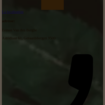
La localisation
adresse:
Eeman Van den Berghe
Astridlaan 61, Geraardsbergen 9500