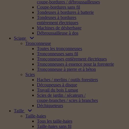
coupe-bordures / débroussailleuses
Coupe-bordures sans fil
Tondeuses à bordures à batterie
Tondeuses à bordures
entièrement électriques
Machines de désherbage
Débroussailleuse à dos
Sciage
Tronçonneuse
Toutes les tronçonneuses
Tronçonneuses sans fil
Tronçonneuses entièrement électriques
Tronçonneuses à essence pour la foresterie
Tronçonneuse à pierre et à béton
Scies
Haches / merlins / outils forestiers
Découpeuses à disque
Travail du bois Lumag
Scies de jardin / sécateurs /
coupe-branches / scies à branches
Déchiqueteurs
Taille
Taille-haies
Tous les taille-haies
Taille-haies sans fil