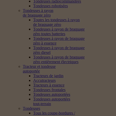
Tondeuses radiocommandées
Tondeuses robotisées
Tondeuses à rayon
de braquage zéro
Toutes les tondeuses à rayon
de braquage zéro
Tondeuses à rayon de braquage
zéro toutes batteries
Tondeuses à rayon de braquage
zéro à essence
Tondeuses à rayon de braquage
zéro diesel
Tondeuses à rayon de braquage
zéro entièrement électriques
Tracteur et tondeuse
autoportée
Tracteurs de jardin
Accutracteurs
Tracteurs à essence
Tondeuses frontales
Tondeuses autoportées
Tondeuses autoportées
tout-terrain
Tondeuses
Tous les coupe-bordures /