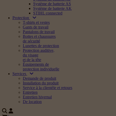
Système de batterie AS
Système de batterie AK
STIHL connected
Protection
T-shirts et vestes
Gants de travail
Pantalons de travail
Bottes et chaussures
de sécurité
Lunettes de protection
Protection auditive,
du visage
et de la tête
Équipements de
protection individuelle
Services
Demande de produit
Installation du produit
Service à la clientèle et retours
Entretien
Entretien hivernal
De location