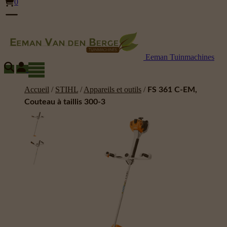
0
Eeman Tuinmachines
Accueil
/
STIHL
/
Appareils et outils
/
FS 361 C-EM,
Couteau à taillis 300-3