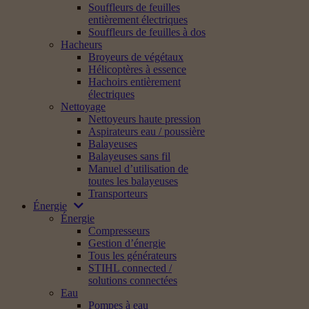
Souffleurs de feuilles
entièrement électriques
Souffleurs de feuilles à dos
Hacheurs
Broyeurs de végétaux
Hélicoptères à essence
Hachoirs entièrement
électriques
Nettoyage
Nettoyeurs haute pression
Aspirateurs eau / poussière
Balayeuses
Balayeuses sans fil
Manuel d’utilisation de
toutes les balayeuses
Transporteurs
Énergie
Énergie
Compresseurs
Gestion d’énergie
Tous les générateurs
STIHL connected /
solutions connectées
Eau
Pompes à eau