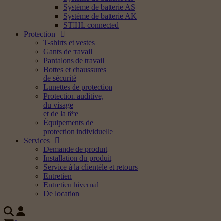
Système de batterie AS
Système de batterie AK
STIHL connected
Protection
T-shirts et vestes
Gants de travail
Pantalons de travail
Bottes et chaussures
de sécurité
Lunettes de protection
Protection auditive,
du visage
et de la tête
Équipements de
protection individuelle
Services
Demande de produit
Installation du produit
Service à la clientèle et retours
Entretien
Entretien hivernal
De location