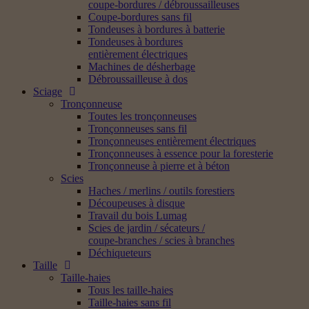
coupe-bordures / débroussailleuses
Coupe-bordures sans fil
Tondeuses à bordures à batterie
Tondeuses à bordures
entièrement électriques
Machines de désherbage
Débroussailleuse à dos
Sciage
Tronçonneuse
Toutes les tronçonneuses
Tronçonneuses sans fil
Tronçonneuses entièrement électriques
Tronçonneuses à essence pour la foresterie
Tronçonneuse à pierre et à béton
Scies
Haches / merlins / outils forestiers
Découpeuses à disque
Travail du bois Lumag
Scies de jardin / sécateurs /
coupe-branches / scies à branches
Déchiqueteurs
Taille
Taille-haies
Tous les taille-haies
Taille-haies sans fil