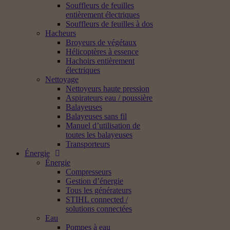
Souffleurs de feuilles
entièrement électriques
Souffleurs de feuilles à dos
Hacheurs
Broyeurs de végétaux
Hélicoptères à essence
Hachoirs entièrement
électriques
Nettoyage
Nettoyeurs haute pression
Aspirateurs eau / poussière
Balayeuses
Balayeuses sans fil
Manuel d’utilisation de
toutes les balayeuses
Transporteurs
Énergie
Énergie
Compresseurs
Gestion d’énergie
Tous les générateurs
STIHL connected /
solutions connectées
Eau
Pompes à eau