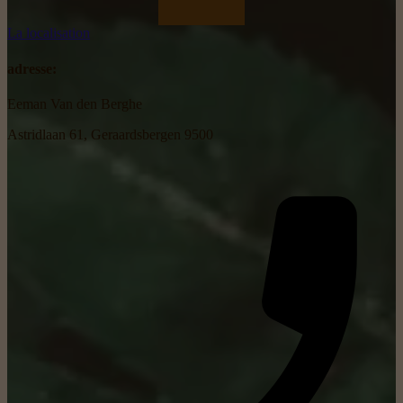
La localisation
adresse:
Eeman Van den Berghe
Astridlaan 61, Geraardsbergen 9500