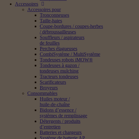
Accessoires
Accessoires pour
Tronçonneuses
Taille-haies
Coupe-bordures / coupes-herbes
/ débroussailleuses
Souffleurs / aspirateurs
de feuilles
Perches élagueuses
CombiSystème / MultiSystème
Tondeuses robots iMOW®
Tondeuses à gazon /
tondeuses mulching
Tracteurs tondeuses
Scarificateurs
Broyeurs
Consommables
Huiles moteur /
huile-de-chaîne
Bidons d’essence /
systèmes de remplissage
Détergents / produits
d’entretien
Batteries et chargeurs
Système de batterie AP