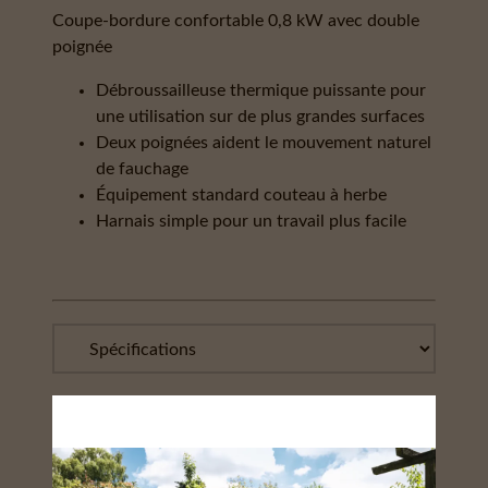
Coupe-bordure confortable 0,8 kW avec double
poignée
Débroussailleuse thermique puissante pour
une utilisation sur de plus grandes surfaces
Deux poignées aident le mouvement naturel
de fauchage
Équipement standard couteau à herbe
Harnais simple pour un travail plus facile