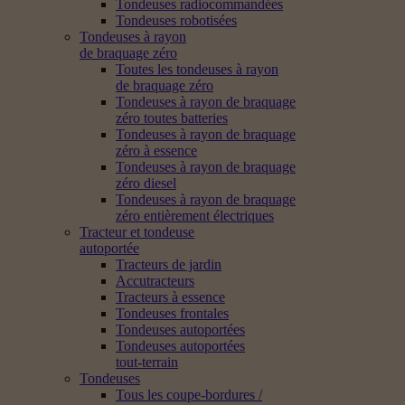
Tondeuses radiocommandées
Tondeuses robotisées
Tondeuses à rayon
de braquage zéro
Toutes les tondeuses à rayon
de braquage zéro
Tondeuses à rayon de braquage
zéro toutes batteries
Tondeuses à rayon de braquage
zéro à essence
Tondeuses à rayon de braquage
zéro diesel
Tondeuses à rayon de braquage
zéro entièrement électriques
Tracteur et tondeuse
autoportée
Tracteurs de jardin
Accutracteurs
Tracteurs à essence
Tondeuses frontales
Tondeuses autoportées
Tondeuses autoportées
tout-terrain
Tondeuses
Tous les coupe-bordures /