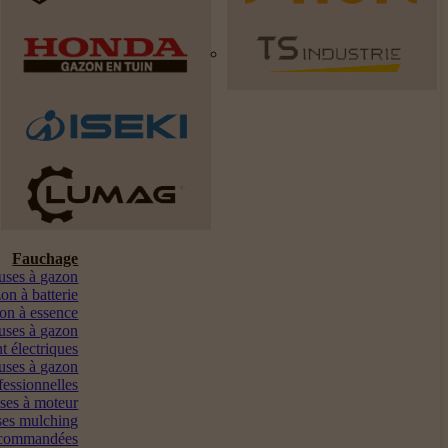
Fauchage
euses à gazon
on à batterie
on à essence
uses à gazon
t électriques
uses à gazon
fessionnelles
ses à moteur
es mulching
ocommandées