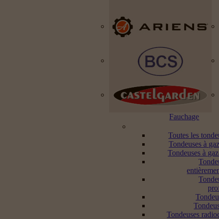
Fauchage
Toutes les tond
Tondeuses à gaz
Tondeuses à gaz
Tonde
entièremen
Tonde
pro
Tondeu
Tondeus
Tondeuses radi