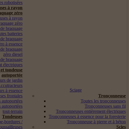
s robotisées
ses à rayon
aquage zéro
euses à rayon
raquage zéro
 de braquage
utes batteries
 de braquage
éro à essence
 de braquage
zéro diesel
 de braquage
t électriques
 et tondeuse
autoportée
urs de jardin
ccutracteurs
Sciage
urs à essence
es frontales
Tronçonneuse
 autoportées
Toutes les tronçonneuses
 autoportées
Tronçonneuses sans fil
tout-terrain
Tronçonneuses entièrement électriques
Tondeuses
Tronçonneuses à essence pour la foresterie
pe-bordures /
Tronçonneuse à pierre et à béton
oussailleuses
Scies