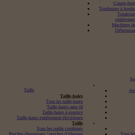
Coupe-bord
Tondeuses à bordur
Tondeuse
entièremen
Machines d
Débroussai
So
Taille
Ato
Taille-haies
Tous les taille-haies
Taille-haies sans fil
Taille-haies à essence
Taille-haies entièrement électriques
Taille
Tous les outils combinés
Perches élagueuses / perches d’élagage
Tous les