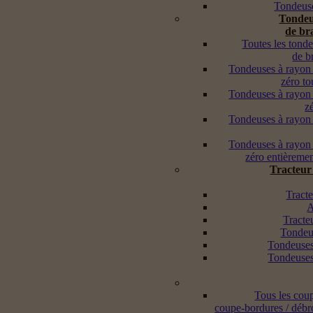
Tondeuse
Tondeu
de br
Toutes les tond
de b
Tondeuses à rayon
zéro to
Tondeuses à rayon
z
Tondeuses à rayon
Tondeuses à rayon
zéro entièremen
Tracteur
Tracte
A
Tracte
Tondeus
Tondeuses
Tondeuses
Tous les cou
coupe-bordures / débr