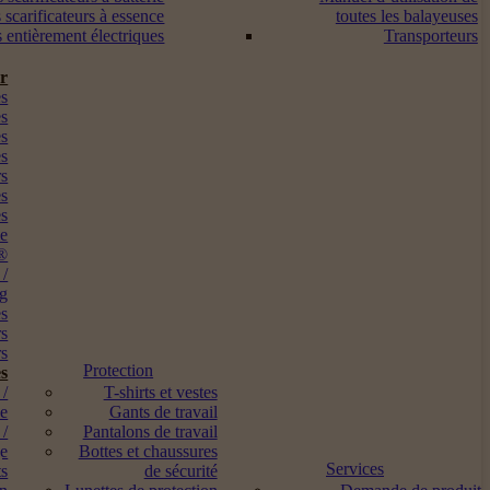
 scarificateurs à essence
toutes les balayeuses
s entièrement électriques
Transporteurs
ur
s
es
es
es
rs
es
es
me
®
 /
ng
es
rs
s
Protection
s
 /
T-shirts et vestes
ne
Gants de travail
 /
Pantalons de travail
ge
Bottes et chaussures
Services
ts
de sécurité