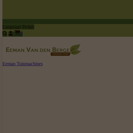
Language Picker
0
Eeman Tuinmachines