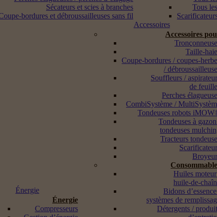
Sécateurs et scies à branches
Tous les
Coupe-bordures et débroussailleuses sans fil
Scarificateur
Accessoires
Accessoires po
Tronçonneuse
Taille-hai
Coupe-bordures / coupes-herb
/ débroussailleus
Souffleurs / aspirateu
de feuill
Perches élagueus
CombiSystème / MultiSystè
Tondeuses robots iMOW
Tondeuses à gazon
tondeuses mulchi
Tracteurs tondeus
Scarificateu
Broyeur
Consommable
Huiles moteur
huile-de-chaî
Énergie
Bidons d’essence
Énergie
systèmes de remplissa
Compresseurs
Détergents / produi