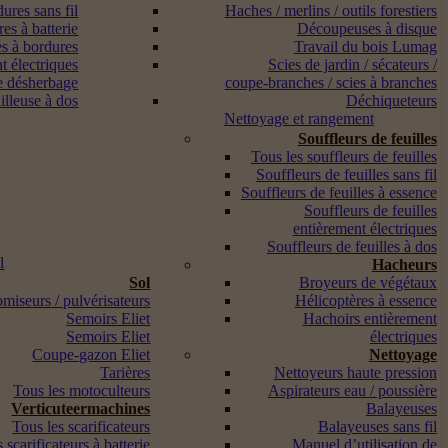
ures sans fil
Haches / merlins / outils forestiers
es à batterie
Découpeuses à disque
s à bordures
Travail du bois Lumag
t électriques
Scies de jardin / sécateurs /
e désherbage
coupe-branches / scies à branches
lleuse à dos
Déchiqueteurs
Nettoyage et rangement
Souffleurs de feuilles
Tous les souffleurs de feuilles
Souffleurs de feuilles sans fil
Souffleurs de feuilles à essence
Souffleurs de feuilles
entièrement électriques
Souffleurs de feuilles à dos
l
Hacheurs
Sol
Broyeurs de végétaux
miseurs / pulvérisateurs
Hélicoptères à essence
Semoirs Eliet
Hachoirs entièrement
Semoirs Eliet
électriques
Coupe-gazon Eliet
Nettoyage
Tarières
Nettoyeurs haute pression
Tous les motoculteurs
Aspirateurs eau / poussière
Verticuteermachines
Balayeuses
Tous les scarificateurs
Balayeuses sans fil
 scarificateurs à batterie
Manuel d’utilisation de