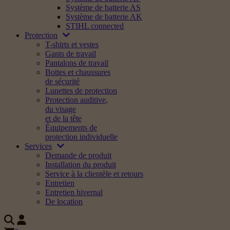
Système de batterie AS
Système de batterie AK
STIHL connected
Protection
T-shirts et vestes
Gants de travail
Pantalons de travail
Bottes et chaussures
de sécurité
Lunettes de protection
Protection auditive,
du visage
et de la tête
Équipements de
protection individuelle
Services
Demande de produit
Installation du produit
Service à la clientèle et retours
Entretien
Entretien hivernal
De location