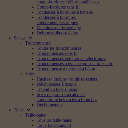
coupe-bordures / débroussailleuses
Coupe-bordures sans fil
Tondeuses à bordures à batterie
Tondeuses à bordures
entièrement électriques
Machines de désherbage
Débroussailleuse à dos
Sciage
Tronçonneuse
Toutes les tronçonneuses
Tronçonneuses sans fil
Tronçonneuses entièrement électriques
Tronçonneuses à essence pour la foresterie
Tronçonneuse à pierre et à béton
Scies
Haches / merlins / outils forestiers
Découpeuses à disque
Travail du bois Lumag
Scies de jardin / sécateurs /
coupe-branches / scies à branches
Déchiqueteurs
Taille
Taille-haies
Tous les taille-haies
Taille-haies sans fil