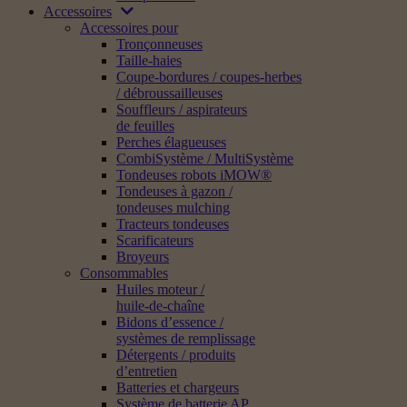
Accessoires
Accessoires pour
Tronçonneuses
Taille-haies
Coupe-bordures / coupes-herbes
/ débroussailleuses
Souffleurs / aspirateurs
de feuilles
Perches élagueuses
CombiSystème / MultiSystème
Tondeuses robots iMOW®
Tondeuses à gazon /
tondeuses mulching
Tracteurs tondeuses
Scarificateurs
Broyeurs
Consommables
Huiles moteur /
huile-de-chaîne
Bidons d’essence /
systèmes de remplissage
Détergents / produits
d’entretien
Batteries et chargeurs
Système de batterie AP