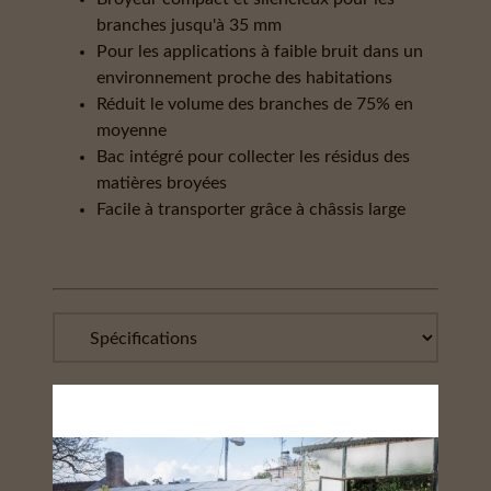
branches jusqu'à 35 mm
Pour les applications à faible bruit dans un
environnement proche des habitations
Réduit le volume des branches de 75% en
moyenne
Bac intégré pour collecter les résidus des
matières broyées
Facile à transporter grâce à châssis large