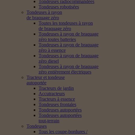
Tondeuses radiocommandées
Tondeuses robotisées
Tondeuses à rayon
de braquage zéro
Toutes les tondeuses à rayon
de braquage zéro
Tondeuses à rayon de braquage
zéro toutes batteries
Tondeuses à rayon de braquage
zéro à essence
Tondeuses à rayon de braquage
zéro diesel
Tondeuses à rayon de braquage
zéro entièrement électriques
Tracteur et tondeuse
autoportée
Tracteurs de jardin
Accutracteurs
Tracteurs à essence
Tondeuses frontales
Tondeuses autoportées
Tondeuses autoportées
tout-terrain
Tondeuses
Tous les coupe-bordures /