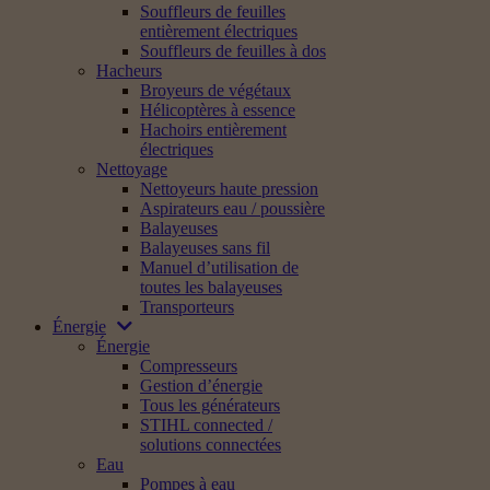
Souffleurs de feuilles
entièrement électriques
Souffleurs de feuilles à dos
Hacheurs
Broyeurs de végétaux
Hélicoptères à essence
Hachoirs entièrement
électriques
Nettoyage
Nettoyeurs haute pression
Aspirateurs eau / poussière
Balayeuses
Balayeuses sans fil
Manuel d’utilisation de
toutes les balayeuses
Transporteurs
Énergie
Énergie
Compresseurs
Gestion d’énergie
Tous les générateurs
STIHL connected /
solutions connectées
Eau
Pompes à eau