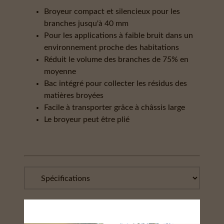
Broyeur compact et silencieux pour les
branches jusqu'à 40 mm
Pour les applications à faible bruit dans un
environnement proche des habitations
Réduit le volume des branches de 75% en
moyenne
Bac intégré pour collecter les résidus des
matières broyées
Facile à transporter grâce à châssis large
Le broyeur peut être plié