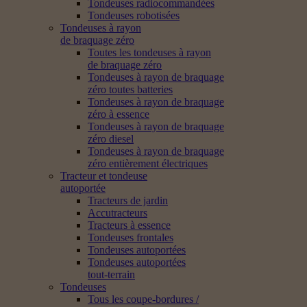
Tondeuses radiocommandées
Tondeuses robotisées
Tondeuses à rayon
de braquage zéro
Toutes les tondeuses à rayon
de braquage zéro
Tondeuses à rayon de braquage
zéro toutes batteries
Tondeuses à rayon de braquage
zéro à essence
Tondeuses à rayon de braquage
zéro diesel
Tondeuses à rayon de braquage
zéro entièrement électriques
Tracteur et tondeuse
autoportée
Tracteurs de jardin
Accutracteurs
Tracteurs à essence
Tondeuses frontales
Tondeuses autoportées
Tondeuses autoportées
tout-terrain
Tondeuses
Tous les coupe-bordures /