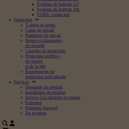
Système de batterie AS
Système de batterie AK
STIHL connected
Protection
T-shirts et vestes
Gants de travail
Pantalons de travail
Bottes et chaussures
de sécurité
Lunettes de protection
Protection auditive,
du visage
et de la tête
Équipements de
protection individuelle
Services
Demande de produit
Installation du produit
Service à la clientèle et retours
Entretien
Entretien hivernal
De location