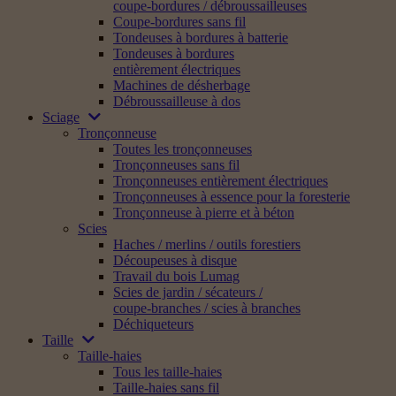
coupe-bordures / débroussailleuses
Coupe-bordures sans fil
Tondeuses à bordures à batterie
Tondeuses à bordures
entièrement électriques
Machines de désherbage
Débroussailleuse à dos
Sciage
Tronçonneuse
Toutes les tronçonneuses
Tronçonneuses sans fil
Tronçonneuses entièrement électriques
Tronçonneuses à essence pour la foresterie
Tronçonneuse à pierre et à béton
Scies
Haches / merlins / outils forestiers
Découpeuses à disque
Travail du bois Lumag
Scies de jardin / sécateurs /
coupe-branches / scies à branches
Déchiqueteurs
Taille
Taille-haies
Tous les taille-haies
Taille-haies sans fil