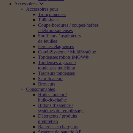
Accessoires
Accessoires pour
Tronçonneuses
Taille-haies
Coupe-bordures / coupes-herbes
/ débroussailleuses
Souffleurs / aspirateurs
de feuilles
Perches élagueuses
CombiSystème / MultiSystème
Tondeuses robots iMOW®
Tondeuses à gazon /
tondeuses mulching
Tracteurs tondeuses
Scarificateurs
Broyeurs
Consommables
Huiles moteur /
huile-de-chaîne
Bidons d’essence /
systèmes de remplissage
Détergents / produits
d’entretien
Batteries et chargeurs
Système de batterie AP