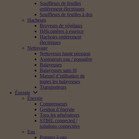
Souffleurs de feuilles
entièrement électriques
Souffleurs de feuilles à dos
Hacheurs
Broyeurs de végétaux
Hélicoptères à essence
Hachoirs entièrement
électriques
Nettoyage
Nettoyeurs haute pression
Aspirateurs eau / poussière
Balayeuses
Balayeuses sans fil
Manuel d’utilisation de
toutes les balayeuses
Transporteurs
Énergie
Énergie
Compresseurs
Gestion d’énergie
Tous les générateurs
STIHL connected /
solutions connectées
Eau
Pompes à eau