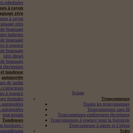
s robotisées
ses à rayon
aquage zéro
euses à rayon
raquage zéro
 de braquage
utes batteries
 de braquage
éro à essence
 de braquage
zéro diesel
 de braquage
t électriques
 et tondeuse
autoportée
urs de jardin
ccutracteurs
Sciage
urs à essence
es frontales
Tronçonneuse
 autoportées
Toutes les tronçonneuses
 autoportées
Tronçonneuses sans fil
tout-terrain
Tronçonneuses entièrement électriques
Tondeuses
Tronçonneuses à essence pour la foresterie
pe-bordures /
Tronçonneuse à pierre et à béton
oussailleuses
Scies