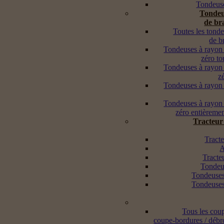
Tondeuse
Tondeu
de br
Toutes les tond
de b
Tondeuses à rayon
zéro to
Tondeuses à rayon
z
Tondeuses à rayon
Tondeuses à rayon
zéro entièremen
Tracteur
Tracte
A
Tracte
Tondeus
Tondeuses
Tondeuses
Tous les cou
coupe-bordures / débr