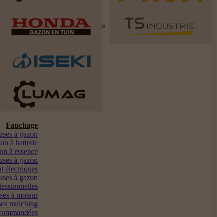
Fauchage
euses à gazon
on à batterie
on à essence
uses à gazon
t électriques
uses à gazon
fessionnelles
ses à moteur
es mulching
ocommandées