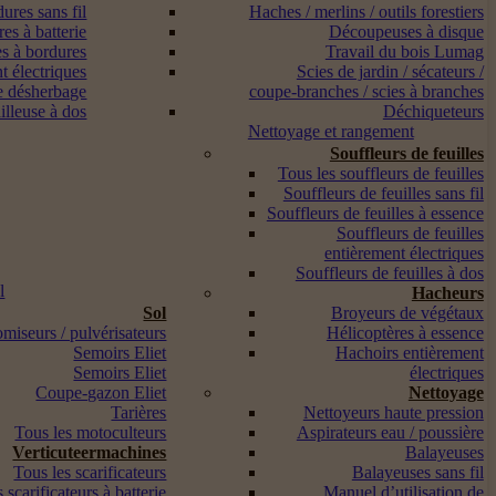
ures sans fil
Haches / merlins / outils forestiers
es à batterie
Découpeuses à disque
s à bordures
Travail du bois Lumag
t électriques
Scies de jardin / sécateurs /
e désherbage
coupe-branches / scies à branches
lleuse à dos
Déchiqueteurs
Nettoyage et rangement
Souffleurs de feuilles
Tous les souffleurs de feuilles
Souffleurs de feuilles sans fil
Souffleurs de feuilles à essence
Souffleurs de feuilles
entièrement électriques
Souffleurs de feuilles à dos
l
Hacheurs
Sol
Broyeurs de végétaux
miseurs / pulvérisateurs
Hélicoptères à essence
Semoirs Eliet
Hachoirs entièrement
Semoirs Eliet
électriques
Coupe-gazon Eliet
Nettoyage
Tarières
Nettoyeurs haute pression
Tous les motoculteurs
Aspirateurs eau / poussière
Verticuteermachines
Balayeuses
Tous les scarificateurs
Balayeuses sans fil
 scarificateurs à batterie
Manuel d’utilisation de