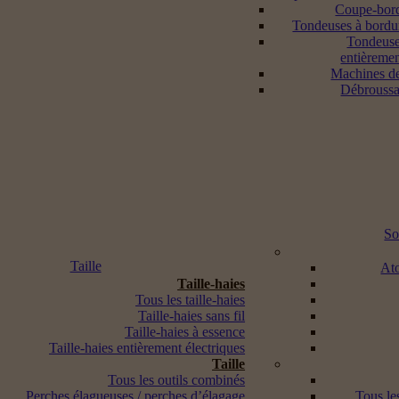
Coupe-bord
Tondeuses à bordur
Tondeuse
entièremen
Machines d
Débroussai
So
Taille
Ato
Taille-haies
Tous les taille-haies
Taille-haies sans fil
Taille-haies à essence
Taille-haies entièrement électriques
Taille
Tous les outils combinés
Perches élagueuses / perches d’élagage
Tous les