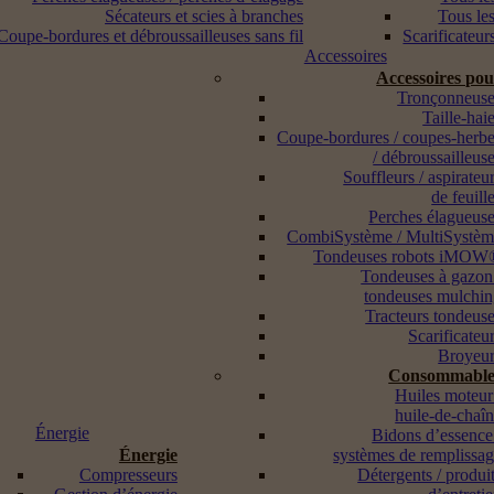
Sécateurs et scies à branches
Tous les
Coupe-bordures et débroussailleuses sans fil
Scarificateur
Accessoires
Accessoires po
Tronçonneuse
Taille-hai
Coupe-bordures / coupes-herb
/ débroussailleus
Souffleurs / aspirateu
de feuill
Perches élagueus
CombiSystème / MultiSystè
Tondeuses robots iMOW
Tondeuses à gazon
tondeuses mulchi
Tracteurs tondeus
Scarificateu
Broyeur
Consommable
Huiles moteur
huile-de-chaî
Énergie
Bidons d’essence
Énergie
systèmes de remplissa
Compresseurs
Détergents / produi