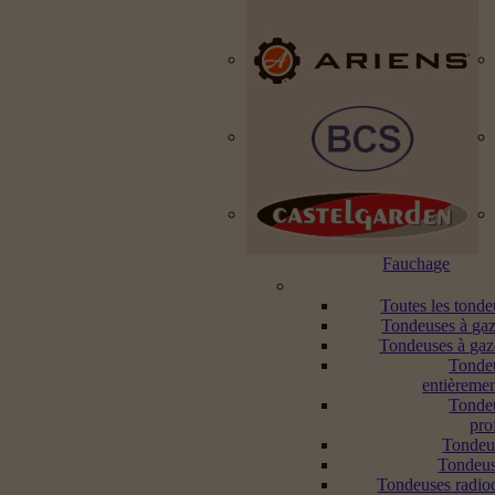
Fauchage
Toutes les tond
Tondeuses à gaz
Tondeuses à gaz
Tonde
entièremen
Tonde
pro
Tondeu
Tondeus
Tondeuses radi