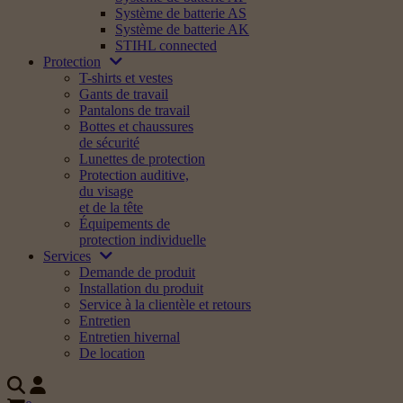
Système de batterie AS
Système de batterie AK
STIHL connected
Protection
T-shirts et vestes
Gants de travail
Pantalons de travail
Bottes et chaussures
de sécurité
Lunettes de protection
Protection auditive,
du visage
et de la tête
Équipements de
protection individuelle
Services
Demande de produit
Installation du produit
Service à la clientèle et retours
Entretien
Entretien hivernal
De location