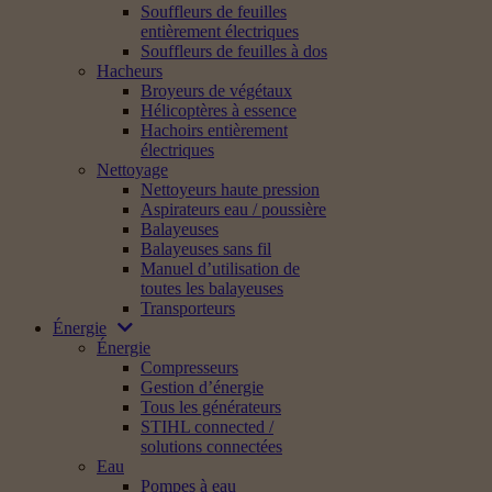
Souffleurs de feuilles
entièrement électriques
Souffleurs de feuilles à dos
Hacheurs
Broyeurs de végétaux
Hélicoptères à essence
Hachoirs entièrement
électriques
Nettoyage
Nettoyeurs haute pression
Aspirateurs eau / poussière
Balayeuses
Balayeuses sans fil
Manuel d’utilisation de
toutes les balayeuses
Transporteurs
Énergie
Énergie
Compresseurs
Gestion d’énergie
Tous les générateurs
STIHL connected /
solutions connectées
Eau
Pompes à eau