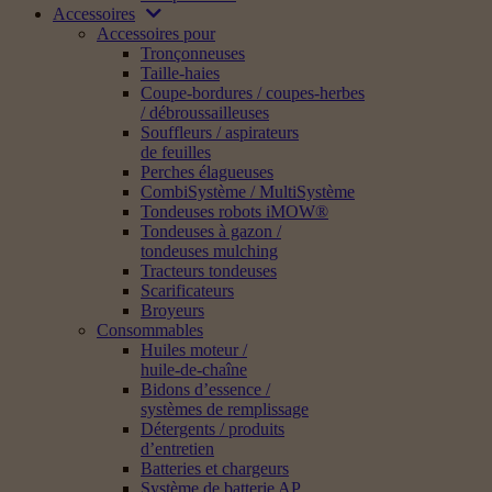
Accessoires
Accessoires pour
Tronçonneuses
Taille-haies
Coupe-bordures / coupes-herbes
/ débroussailleuses
Souffleurs / aspirateurs
de feuilles
Perches élagueuses
CombiSystème / MultiSystème
Tondeuses robots iMOW®
Tondeuses à gazon /
tondeuses mulching
Tracteurs tondeuses
Scarificateurs
Broyeurs
Consommables
Huiles moteur /
huile-de-chaîne
Bidons d’essence /
systèmes de remplissage
Détergents / produits
d’entretien
Batteries et chargeurs
Système de batterie AP