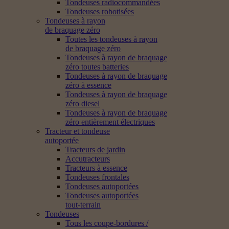
Tondeuses radiocommandées
Tondeuses robotisées
Tondeuses à rayon
de braquage zéro
Toutes les tondeuses à rayon
de braquage zéro
Tondeuses à rayon de braquage
zéro toutes batteries
Tondeuses à rayon de braquage
zéro à essence
Tondeuses à rayon de braquage
zéro diesel
Tondeuses à rayon de braquage
zéro entièrement électriques
Tracteur et tondeuse
autoportée
Tracteurs de jardin
Accutracteurs
Tracteurs à essence
Tondeuses frontales
Tondeuses autoportées
Tondeuses autoportées
tout-terrain
Tondeuses
Tous les coupe-bordures /