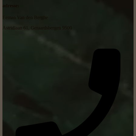
adresse:
Eeman Van den Berghe
Astridlaan 61, Geraardsbergen 9500