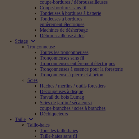
coupe-bordures / débroussailleuses
Coupe-bordures sans fil
Tondeuses à bordures à batterie
Tondeuses à bordures
entièrement électriques
Machines de désherbage
Débroussailleuse à dos
Sciage
Tronçonneuse
Toutes les tronçonneuses
Tronçonneuses sans fil
Tronçonneuses entièrement électriques
Tronçonneuses à essence pour la foresterie
Tronçonneuse à pierre et à béton
Scies
Haches / merlins / outils forestiers
Découpeuses à disque
Travail du bois Lumag
Scies de jardin / sécateurs /
coupe-branches / scies à branches
Déchiqueteurs
Taille
Taille-haies
Tous les taille-haies
Taille-haies sans fil