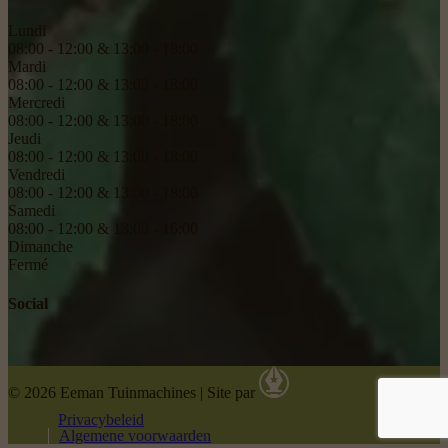
Lundi
08:00 - 12:00 & 13:00 - 18:00
Mardi
08:00 - 12:00 & 13:00 - 18:00
Mercredi
08:00 - 12:00 & 13:00 - 18:00
Jeudi
08:00 - 12:00 & 13:00 - 18:00
Vendredi
08:00 - 12:00 & 13:00 - 18:00
Samedi
08:00 - 12:00 & 13:00 - 16:00
Dimanche
Fermé
Social
© 2026 Eeman Tuinmachines
|
Site par
Privacybeleid
Algemene voorwaarden