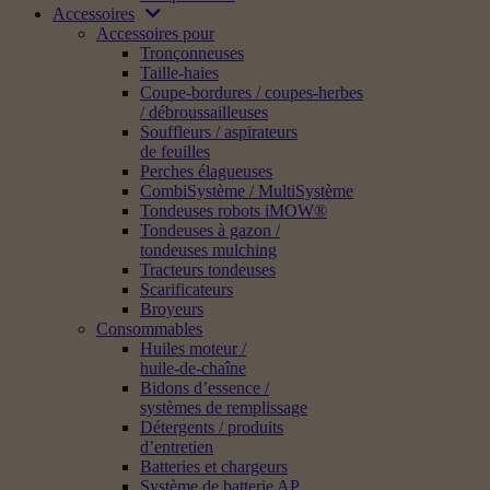
Accessoires
Accessoires pour
Tronçonneuses
Taille-haies
Coupe-bordures / coupes-herbes
/ débroussailleuses
Souffleurs / aspirateurs
de feuilles
Perches élagueuses
CombiSystème / MultiSystème
Tondeuses robots iMOW®
Tondeuses à gazon /
tondeuses mulching
Tracteurs tondeuses
Scarificateurs
Broyeurs
Consommables
Huiles moteur /
huile-de-chaîne
Bidons d’essence /
systèmes de remplissage
Détergents / produits
d’entretien
Batteries et chargeurs
Système de batterie AP