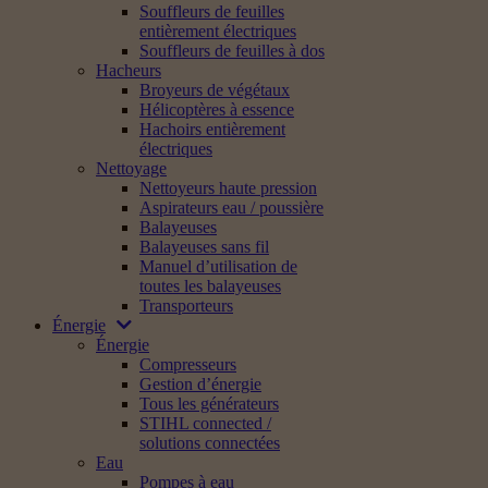
Souffleurs de feuilles
entièrement électriques
Souffleurs de feuilles à dos
Hacheurs
Broyeurs de végétaux
Hélicoptères à essence
Hachoirs entièrement
électriques
Nettoyage
Nettoyeurs haute pression
Aspirateurs eau / poussière
Balayeuses
Balayeuses sans fil
Manuel d’utilisation de
toutes les balayeuses
Transporteurs
Énergie
Énergie
Compresseurs
Gestion d’énergie
Tous les générateurs
STIHL connected /
solutions connectées
Eau
Pompes à eau