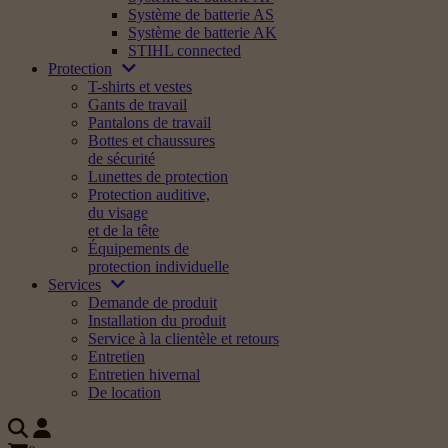
Système de batterie AS
Système de batterie AK
STIHL connected
Protection
T-shirts et vestes
Gants de travail
Pantalons de travail
Bottes et chaussures
de sécurité
Lunettes de protection
Protection auditive,
du visage
et de la tête
Équipements de
protection individuelle
Services
Demande de produit
Installation du produit
Service à la clientèle et retours
Entretien
Entretien hivernal
De location