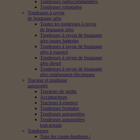
Tondeuses radiocommandées
Tondeuses robotisées
Tondeuses à rayon
de braquage zéro
Toutes les tondeuses à rayon
de braquage zéro
Tondeuses à rayon de braquage
zéro toutes batteries
Tondeuses à rayon de braquage
zéro à essence
Tondeuses à rayon de braquage
zéro diesel
Tondeuses à rayon de braquage
zéro entièrement électriques
Tracteur et tondeuse
autoportée
Tracteurs de jardin
Accutracteurs
Tracteurs à essence
Tondeuses frontales
Tondeuses autoportées
Tondeuses autoportées
tout-terrain
Tondeuses
Tous les coupe-bordures /