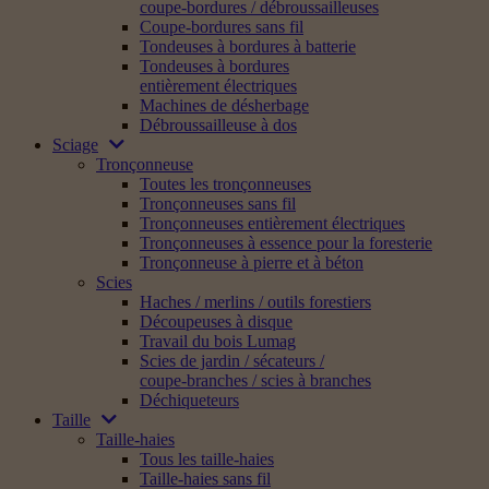
coupe-bordures / débroussailleuses
Coupe-bordures sans fil
Tondeuses à bordures à batterie
Tondeuses à bordures
entièrement électriques
Machines de désherbage
Débroussailleuse à dos
Sciage
Tronçonneuse
Toutes les tronçonneuses
Tronçonneuses sans fil
Tronçonneuses entièrement électriques
Tronçonneuses à essence pour la foresterie
Tronçonneuse à pierre et à béton
Scies
Haches / merlins / outils forestiers
Découpeuses à disque
Travail du bois Lumag
Scies de jardin / sécateurs /
coupe-branches / scies à branches
Déchiqueteurs
Taille
Taille-haies
Tous les taille-haies
Taille-haies sans fil