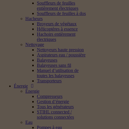
Souffleurs de feuilles
entièrement électriques
Souffleurs de feuilles à dos
Hacheurs
Broyeurs de végétaux
Hélicoptères à essence
Hachoirs entièrement
électriques
Nettoyage
Nettoyeurs haute pression
Aspirateurs eau / poussière
Balayeuses
Balayeuses sans fil
Manuel d’utilisation de
toutes les balayeuses
Transporteurs
Énergie
Énergie
Compresseurs
Gestion d’énergie
Tous les générateurs
STIHL connected /
solutions connectées
Eau
Pompes à eau