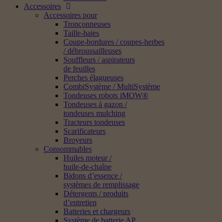
Accessoires
Accessoires pour
Tronçonneuses
Taille-haies
Coupe-bordures / coupes-herbes
/ débroussailleuses
Souffleurs / aspirateurs
de feuilles
Perches élagueuses
CombiSystème / MultiSystème
Tondeuses robots iMOW®
Tondeuses à gazon /
tondeuses mulching
Tracteurs tondeuses
Scarificateurs
Broyeurs
Consommables
Huiles moteur /
huile-de-chaîne
Bidons d’essence /
systèmes de remplissage
Détergents / produits
d’entretien
Batteries et chargeurs
Système de batterie AP