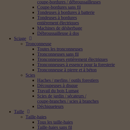
coupe-bordures / débroussailleuses
Coupe-bordures sans fil
Tondeuses à bordures à batterie
Tondeuses à bordures
entièrement électriques
Machines de désherbage
Débroussailleuse à dos
Sciage
Tronçonneuse
Toutes les tronçonneuses
Tronçonneuses sans fil
Tronçonneuses entièrement électriques
Tronçonneuses à essence pour la foresterie
Tronçonneuse à pierre et à béton
Scies
Haches / merlins / outils forestiers
Découpeuses à disque
Travail du bois Lumag
Scies de jardin / sécateurs /
coupe-branches / scies à branches
Déchiqueteurs
Taille
Taille-haies
Tous les taille-haies
Taille-haies sans fil