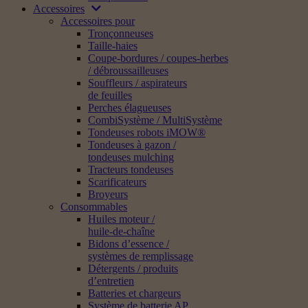
Accessoires
Accessoires pour
Tronçonneuses
Taille-haies
Coupe-bordures / coupes-herbes
/ débroussailleuses
Souffleurs / aspirateurs
de feuilles
Perches élagueuses
CombiSystème / MultiSystème
Tondeuses robots iMOW®
Tondeuses à gazon /
tondeuses mulching
Tracteurs tondeuses
Scarificateurs
Broyeurs
Consommables
Huiles moteur /
huile-de-chaîne
Bidons d’essence /
systèmes de remplissage
Détergents / produits
d’entretien
Batteries et chargeurs
Système de batterie AP