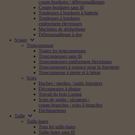
coupe-bordures / débroussailleuses
Coupe-bordures sans fil
Tondeuses à bordures à batterie
Tondeuses à bordures
entièrement électriques
Machines de désherbage
Débroussailleuse à dos
Sciage
Tronçonneuse
Toutes les tronçonneuses
Tronçonneuses sans fil
Tronçonneuses entièrement électriques
Tronçonneuses à essence pour la foresterie
Tronçonneuse à pierre et à béton
Scies
Haches / merlins / outils forestiers
Découpeuses à disque
Travail du bois Lumag
Scies de jardin / sécateurs /
coupe-branches / scies à branches
Déchiqueteurs
Taille
Taille-haies
Tous les taille-haies
Taille-haies sans fil