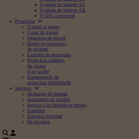
Système de batterie AS
Système de batterie AK
STIHL connected
Protection
T-shirts et vestes
Gants de travail
Pantalons de travail
Bottes et chaussures
de sécurité
Lunettes de protection
Protection auditive,
du visage
et de la tête
Équipements de
protection individuelle
Services
Demande de produit
Installation du produit
Service à la clientèle et retours
Entretien
Entretien hivernal
De location