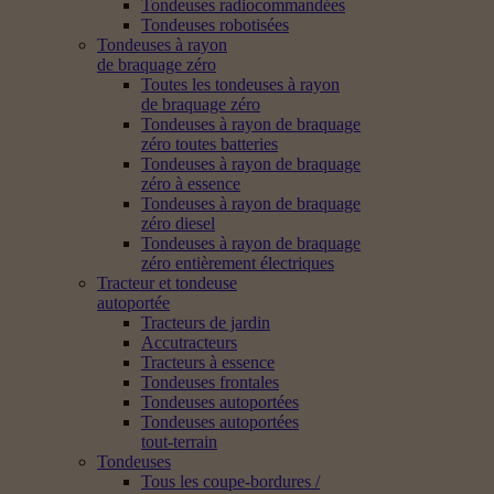
Tondeuses radiocommandées
Tondeuses robotisées
Tondeuses à rayon
de braquage zéro
Toutes les tondeuses à rayon
de braquage zéro
Tondeuses à rayon de braquage
zéro toutes batteries
Tondeuses à rayon de braquage
zéro à essence
Tondeuses à rayon de braquage
zéro diesel
Tondeuses à rayon de braquage
zéro entièrement électriques
Tracteur et tondeuse
autoportée
Tracteurs de jardin
Accutracteurs
Tracteurs à essence
Tondeuses frontales
Tondeuses autoportées
Tondeuses autoportées
tout-terrain
Tondeuses
Tous les coupe-bordures /