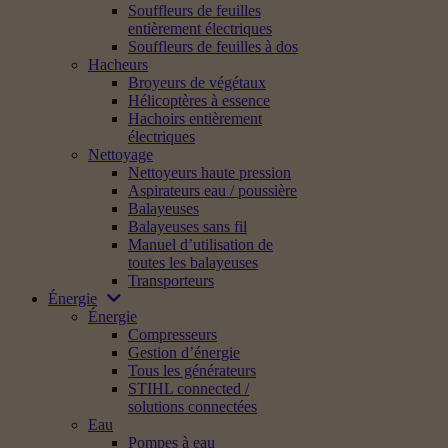
Souffleurs de feuilles
entièrement électriques
Souffleurs de feuilles à dos
Hacheurs
Broyeurs de végétaux
Hélicoptères à essence
Hachoirs entièrement
électriques
Nettoyage
Nettoyeurs haute pression
Aspirateurs eau / poussière
Balayeuses
Balayeuses sans fil
Manuel d’utilisation de
toutes les balayeuses
Transporteurs
Énergie
Énergie
Compresseurs
Gestion d’énergie
Tous les générateurs
STIHL connected /
solutions connectées
Eau
Pompes à eau