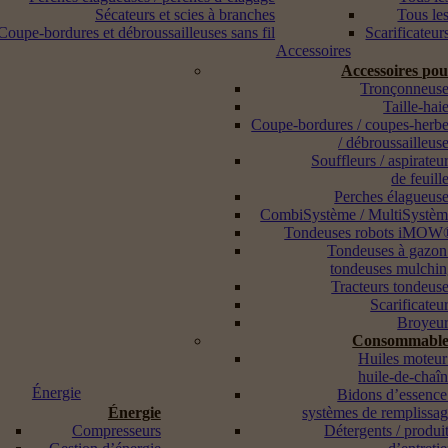
Sécateurs et scies à branches
Tous les
Coupe-bordures et débroussailleuses sans fil
Scarificateur
Accessoires
Accessoires po
Tronçonneuse
Taille-hai
Coupe-bordures / coupes-herb
/ débroussailleus
Souffleurs / aspirateu
de feuill
Perches élagueus
CombiSystème / MultiSystè
Tondeuses robots iMOW
Tondeuses à gazon
tondeuses mulchi
Tracteurs tondeus
Scarificateu
Broyeur
Consommable
Huiles moteur
huile-de-chaî
Énergie
Bidons d’essence
Énergie
systèmes de remplissa
Compresseurs
Détergents / produi