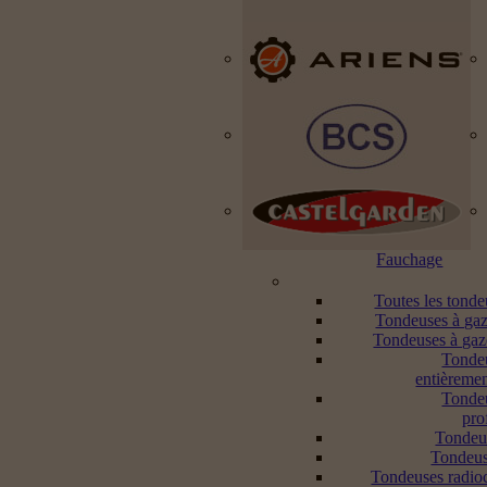
Fauchage
Toutes les tond
Tondeuses à gaz
Tondeuses à gaz
Tonde
entièremen
Tonde
pro
Tondeu
Tondeus
Tondeuses radi