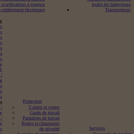
 scarificateurs à essence
toutes les balayeuses
s entièrement électriques
Transporteurs
ur
s
es
es
es
rs
es
es
me
®
 /
ng
es
rs
s
Protection
s
 /
T-shirts et vestes
ne
Gants de travail
 /
Pantalons de travail
ge
Bottes et chaussures
Services
ts
de sécurité