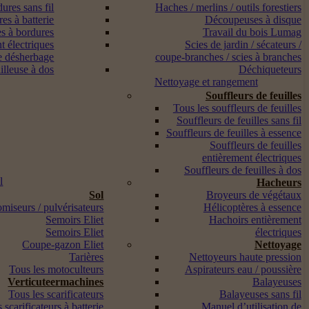
ures sans fil
Haches / merlins / outils forestiers
es à batterie
Découpeuses à disque
s à bordures
Travail du bois Lumag
t électriques
Scies de jardin / sécateurs /
e désherbage
coupe-branches / scies à branches
lleuse à dos
Déchiqueteurs
Nettoyage et rangement
Souffleurs de feuilles
Tous les souffleurs de feuilles
Souffleurs de feuilles sans fil
Souffleurs de feuilles à essence
Souffleurs de feuilles
entièrement électriques
Souffleurs de feuilles à dos
l
Hacheurs
Sol
Broyeurs de végétaux
miseurs / pulvérisateurs
Hélicoptères à essence
Semoirs Eliet
Hachoirs entièrement
Semoirs Eliet
électriques
Coupe-gazon Eliet
Nettoyage
Tarières
Nettoyeurs haute pression
Tous les motoculteurs
Aspirateurs eau / poussière
Verticuteermachines
Balayeuses
Tous les scarificateurs
Balayeuses sans fil
 scarificateurs à batterie
Manuel d’utilisation de