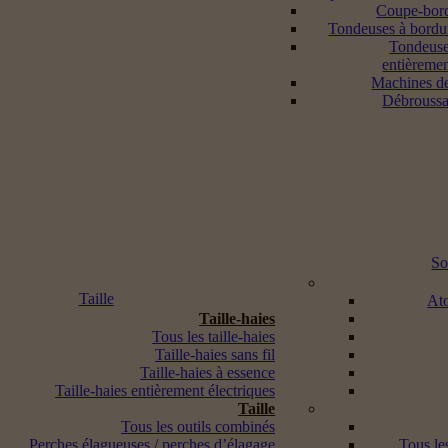
Coupe-bord
Tondeuses à bordur
Tondeuse
entièremen
Machines d
Débroussai
So
Taille
Ato
Taille-haies
Tous les taille-haies
Taille-haies sans fil
Taille-haies à essence
Taille-haies entièrement électriques
Taille
Tous les outils combinés
Perches élagueuses / perches d’élagage
Tous les