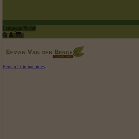
Language Picker
0
Eeman Tuinmachines