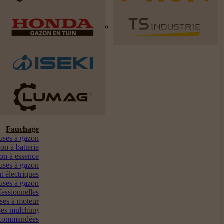
Fauchage
euses à gazon
on à batterie
on à essence
uses à gazon
t électriques
uses à gazon
fessionnelles
ses à moteur
es mulching
ocommandées