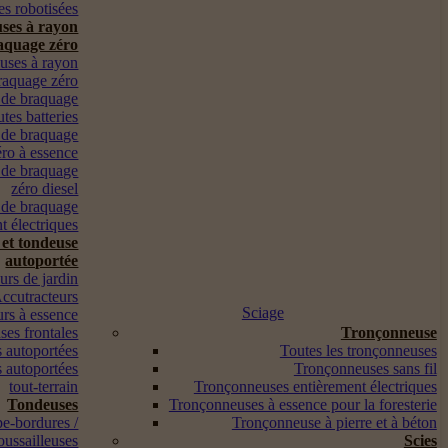
s robotisées
ses à rayon
aquage zéro
euses à rayon
raquage zéro
 de braquage
utes batteries
 de braquage
éro à essence
 de braquage
zéro diesel
 de braquage
t électriques
 et tondeuse
autoportée
urs de jardin
ccutracteurs
Sciage
urs à essence
es frontales
Tronçonneuse
 autoportées
Toutes les tronçonneuses
 autoportées
Tronçonneuses sans fil
tout-terrain
Tronçonneuses entièrement électriques
Tondeuses
Tronçonneuses à essence pour la foresterie
pe-bordures /
Tronçonneuse à pierre et à béton
oussailleuses
Scies