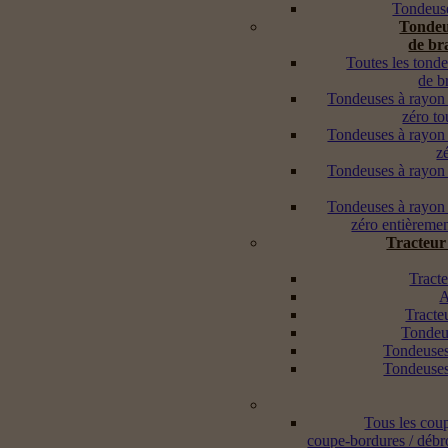
Tondeuse
Tondeu
de br
Toutes les tond
de b
Tondeuses à rayon
zéro to
Tondeuses à rayon
z
Tondeuses à rayon
Tondeuses à rayon
zéro entièremen
Tracteur
Tracte
A
Tracte
Tondeus
Tondeuses
Tondeuses
Tous les cou
coupe-bordures / débr