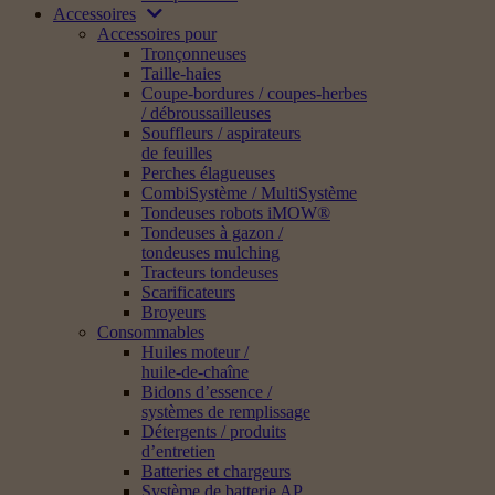
Accessoires
Accessoires pour
Tronçonneuses
Taille-haies
Coupe-bordures / coupes-herbes
/ débroussailleuses
Souffleurs / aspirateurs
de feuilles
Perches élagueuses
CombiSystème / MultiSystème
Tondeuses robots iMOW®
Tondeuses à gazon /
tondeuses mulching
Tracteurs tondeuses
Scarificateurs
Broyeurs
Consommables
Huiles moteur /
huile-de-chaîne
Bidons d’essence /
systèmes de remplissage
Détergents / produits
d’entretien
Batteries et chargeurs
Système de batterie AP