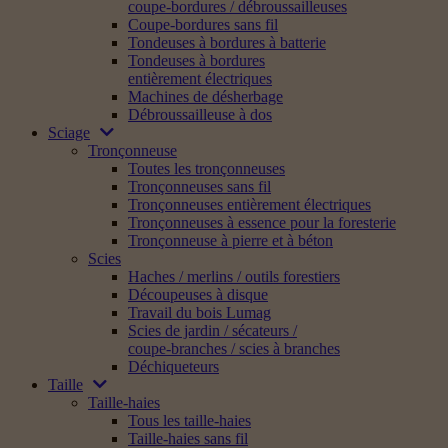
coupe-bordures / débroussailleuses
Coupe-bordures sans fil
Tondeuses à bordures à batterie
Tondeuses à bordures
entièrement électriques
Machines de désherbage
Débroussailleuse à dos
Sciage
Tronçonneuse
Toutes les tronçonneuses
Tronçonneuses sans fil
Tronçonneuses entièrement électriques
Tronçonneuses à essence pour la foresterie
Tronçonneuse à pierre et à béton
Scies
Haches / merlins / outils forestiers
Découpeuses à disque
Travail du bois Lumag
Scies de jardin / sécateurs /
coupe-branches / scies à branches
Déchiqueteurs
Taille
Taille-haies
Tous les taille-haies
Taille-haies sans fil