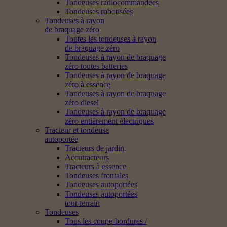
Tondeuses radiocommandées
Tondeuses robotisées
Tondeuses à rayon
de braquage zéro
Toutes les tondeuses à rayon
de braquage zéro
Tondeuses à rayon de braquage
zéro toutes batteries
Tondeuses à rayon de braquage
zéro à essence
Tondeuses à rayon de braquage
zéro diesel
Tondeuses à rayon de braquage
zéro entièrement électriques
Tracteur et tondeuse
autoportée
Tracteurs de jardin
Accutracteurs
Tracteurs à essence
Tondeuses frontales
Tondeuses autoportées
Tondeuses autoportées
tout-terrain
Tondeuses
Tous les coupe-bordures /