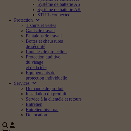
Système de batterie AS
Système de batterie AK
STIHL connected
Protection
T-shirts et vestes
Gants de travail
Pantalons de travail
Bottes et chaussures
de sécurité
Lunettes de protection
Protection auditive,
du visage
et de la tête
Équipements de
protection individuelle
Services
Demande de produit
Installation du produit
Service à la clientèle et retours
Entretien
Entretien hivernal
De location