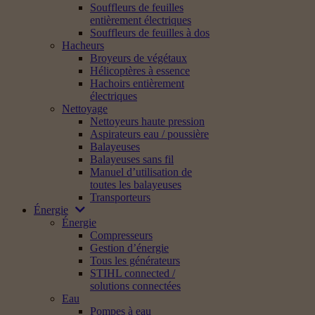
Souffleurs de feuilles
entièrement électriques
Souffleurs de feuilles à dos
Hacheurs
Broyeurs de végétaux
Hélicoptères à essence
Hachoirs entièrement
électriques
Nettoyage
Nettoyeurs haute pression
Aspirateurs eau / poussière
Balayeuses
Balayeuses sans fil
Manuel d’utilisation de
toutes les balayeuses
Transporteurs
Énergie
Énergie
Compresseurs
Gestion d’énergie
Tous les générateurs
STIHL connected /
solutions connectées
Eau
Pompes à eau