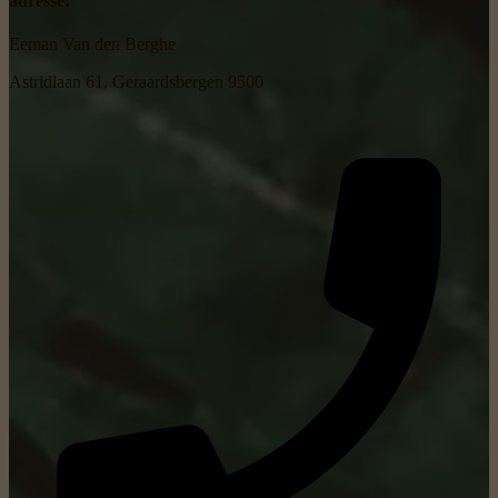
adresse:
Eeman Van den Berghe
Astridlaan 61, Geraardsbergen 9500