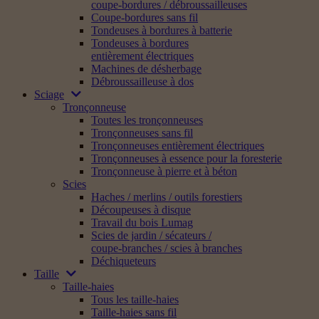
coupe-bordures / débroussailleuses
Coupe-bordures sans fil
Tondeuses à bordures à batterie
Tondeuses à bordures
entièrement électriques
Machines de désherbage
Débroussailleuse à dos
Sciage
Tronçonneuse
Toutes les tronçonneuses
Tronçonneuses sans fil
Tronçonneuses entièrement électriques
Tronçonneuses à essence pour la foresterie
Tronçonneuse à pierre et à béton
Scies
Haches / merlins / outils forestiers
Découpeuses à disque
Travail du bois Lumag
Scies de jardin / sécateurs /
coupe-branches / scies à branches
Déchiqueteurs
Taille
Taille-haies
Tous les taille-haies
Taille-haies sans fil