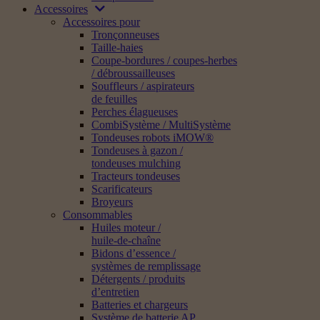
Accessoires
Accessoires pour
Tronçonneuses
Taille-haies
Coupe-bordures / coupes-herbes
/ débroussailleuses
Souffleurs / aspirateurs
de feuilles
Perches élagueuses
CombiSystème / MultiSystème
Tondeuses robots iMOW®
Tondeuses à gazon /
tondeuses mulching
Tracteurs tondeuses
Scarificateurs
Broyeurs
Consommables
Huiles moteur /
huile-de-chaîne
Bidons d’essence /
systèmes de remplissage
Détergents / produits
d’entretien
Batteries et chargeurs
Système de batterie AP