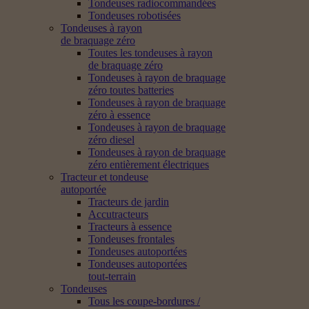
Tondeuses radiocommandées
Tondeuses robotisées
Tondeuses à rayon
de braquage zéro
Toutes les tondeuses à rayon
de braquage zéro
Tondeuses à rayon de braquage
zéro toutes batteries
Tondeuses à rayon de braquage
zéro à essence
Tondeuses à rayon de braquage
zéro diesel
Tondeuses à rayon de braquage
zéro entièrement électriques
Tracteur et tondeuse
autoportée
Tracteurs de jardin
Accutracteurs
Tracteurs à essence
Tondeuses frontales
Tondeuses autoportées
Tondeuses autoportées
tout-terrain
Tondeuses
Tous les coupe-bordures /