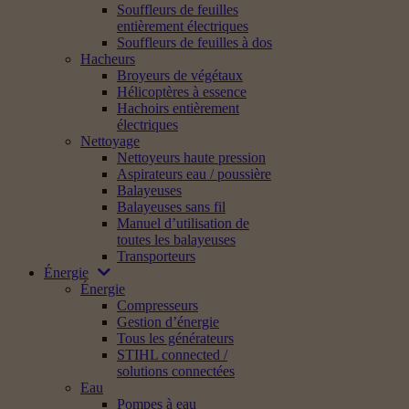
Souffleurs de feuilles
entièrement électriques
Souffleurs de feuilles à dos
Hacheurs
Broyeurs de végétaux
Hélicoptères à essence
Hachoirs entièrement
électriques
Nettoyage
Nettoyeurs haute pression
Aspirateurs eau / poussière
Balayeuses
Balayeuses sans fil
Manuel d’utilisation de
toutes les balayeuses
Transporteurs
Énergie
Énergie
Compresseurs
Gestion d’énergie
Tous les générateurs
STIHL connected /
solutions connectées
Eau
Pompes à eau