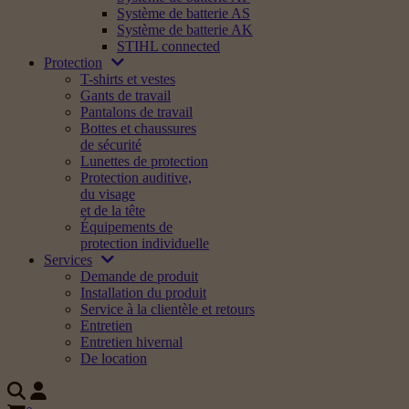
Système de batterie AS
Système de batterie AK
STIHL connected
Protection
T-shirts et vestes
Gants de travail
Pantalons de travail
Bottes et chaussures
de sécurité
Lunettes de protection
Protection auditive,
du visage
et de la tête
Équipements de
protection individuelle
Services
Demande de produit
Installation du produit
Service à la clientèle et retours
Entretien
Entretien hivernal
De location