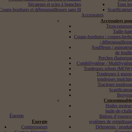
Sécateurs et scies à branches
Tous les
Coupe-bordures et débroussailleuses sans fil
Scarificateur
Accessoires
Accessoires po
Tronçonneuse
Taille-hai
Coupe-bordures / coupes-herb
/ débroussailleus
Souffleurs / aspirateu
de feuill
Perches élagueus
CombiSystème / MultiSystè
Tondeuses robots iMOW
Tondeuses à gazon
tondeuses mulchi
Tracteurs tondeus
Scarificateu
Broyeur
Consommable
Huiles moteur
huile-de-chaî
Énergie
Bidons d’essence
Énergie
systèmes de remplissa
Compresseurs
Détergents / produi