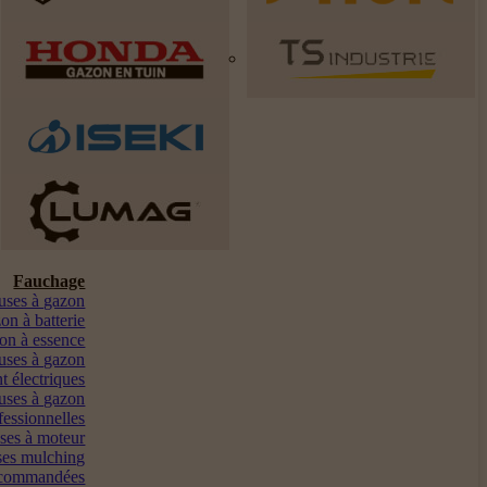
Fauchage
euses à gazon
on à batterie
on à essence
uses à gazon
t électriques
uses à gazon
fessionnelles
ses à moteur
es mulching
ocommandées