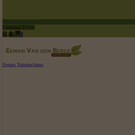
Language Picker
0
Eeman Tuinmachines