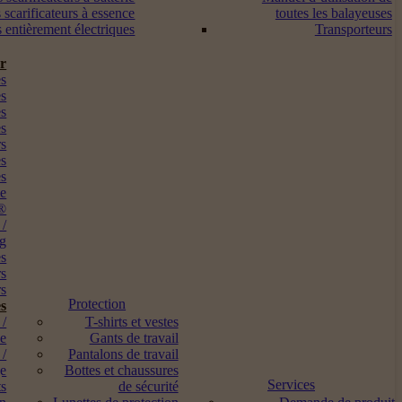
 scarificateurs à essence
toutes les balayeuses
s entièrement électriques
Transporteurs
ur
s
es
es
es
rs
es
es
me
®
 /
ng
es
rs
s
Protection
s
 /
T-shirts et vestes
ne
Gants de travail
 /
Pantalons de travail
ge
Bottes et chaussures
Services
ts
de sécurité