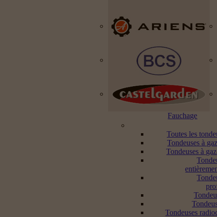
Fauchage
Toutes les tond
Tondeuses à gaz
Tondeuses à gaz
Tonde
entièremen
Tonde
pro
Tondeu
Tondeus
Tondeuses radi