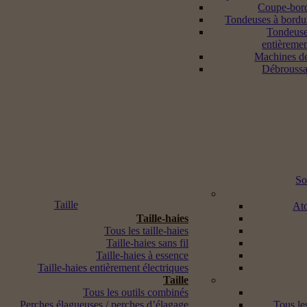
Coupe-bord
Tondeuses à bordur
Tondeuse
entièremen
Machines d
Débroussai
So
Taille
Ato
Taille-haies
Tous les taille-haies
Taille-haies sans fil
Taille-haies à essence
Taille-haies entièrement électriques
Taille
Tous les outils combinés
Perches élagueuses / perches d’élagage
Tous les