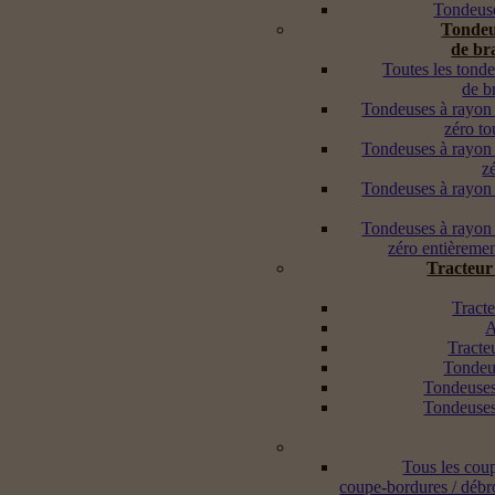
Tondeuse
Tondeu
de br
Toutes les tond
de b
Tondeuses à rayon
zéro to
Tondeuses à rayon
z
Tondeuses à rayon
Tondeuses à rayon
zéro entièremen
Tracteur
Tracte
A
Tracte
Tondeus
Tondeuses
Tondeuses
Tous les cou
coupe-bordures / débr