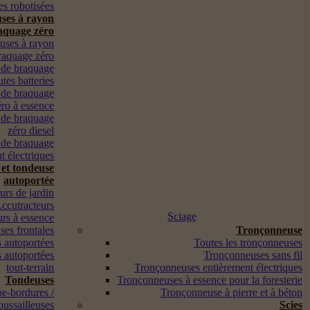
s robotisées
ses à rayon
aquage zéro
euses à rayon
raquage zéro
 de braquage
utes batteries
 de braquage
éro à essence
 de braquage
zéro diesel
 de braquage
t électriques
 et tondeuse
autoportée
urs de jardin
ccutracteurs
Sciage
urs à essence
es frontales
Tronçonneuse
 autoportées
Toutes les tronçonneuses
 autoportées
Tronçonneuses sans fil
tout-terrain
Tronçonneuses entièrement électriques
Tondeuses
Tronçonneuses à essence pour la foresterie
pe-bordures /
Tronçonneuse à pierre et à béton
oussailleuses
Scies