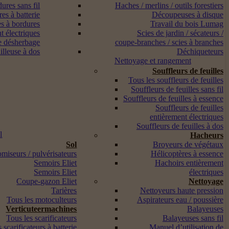
ures sans fil
Haches / merlins / outils forestiers
es à batterie
Découpeuses à disque
s à bordures
Travail du bois Lumag
t électriques
Scies de jardin / sécateurs /
e désherbage
coupe-branches / scies à branches
lleuse à dos
Déchiqueteurs
Nettoyage et rangement
Souffleurs de feuilles
Tous les souffleurs de feuilles
Souffleurs de feuilles sans fil
Souffleurs de feuilles à essence
Souffleurs de feuilles
entièrement électriques
Souffleurs de feuilles à dos
l
Hacheurs
Sol
Broyeurs de végétaux
miseurs / pulvérisateurs
Hélicoptères à essence
Semoirs Eliet
Hachoirs entièrement
Semoirs Eliet
électriques
Coupe-gazon Eliet
Nettoyage
Tarières
Nettoyeurs haute pression
Tous les motoculteurs
Aspirateurs eau / poussière
Verticuteermachines
Balayeuses
Tous les scarificateurs
Balayeuses sans fil
 scarificateurs à batterie
Manuel d’utilisation de