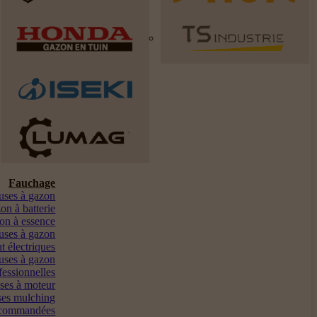
Fauchage
euses à gazon
on à batterie
on à essence
uses à gazon
t électriques
uses à gazon
fessionnelles
ses à moteur
es mulching
ocommandées