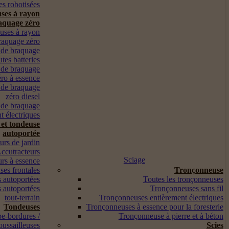
s robotisées
ses à rayon
aquage zéro
euses à rayon
raquage zéro
 de braquage
utes batteries
 de braquage
éro à essence
 de braquage
zéro diesel
 de braquage
t électriques
 et tondeuse
autoportée
urs de jardin
ccutracteurs
Sciage
urs à essence
es frontales
Tronçonneuse
 autoportées
Toutes les tronçonneuses
 autoportées
Tronçonneuses sans fil
tout-terrain
Tronçonneuses entièrement électriques
Tondeuses
Tronçonneuses à essence pour la foresterie
pe-bordures /
Tronçonneuse à pierre et à béton
oussailleuses
Scies