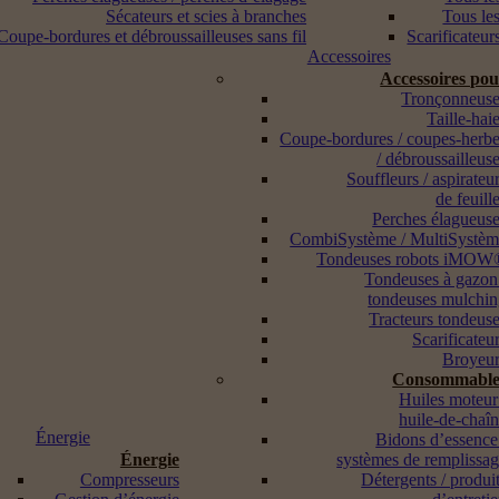
Sécateurs et scies à branches
Tous les
Coupe-bordures et débroussailleuses sans fil
Scarificateur
Accessoires
Accessoires po
Tronçonneuse
Taille-hai
Coupe-bordures / coupes-herb
/ débroussailleus
Souffleurs / aspirateu
de feuill
Perches élagueus
CombiSystème / MultiSystè
Tondeuses robots iMOW
Tondeuses à gazon
tondeuses mulchi
Tracteurs tondeus
Scarificateu
Broyeur
Consommable
Huiles moteur
huile-de-chaî
Énergie
Bidons d’essence
Énergie
systèmes de remplissa
Compresseurs
Détergents / produi