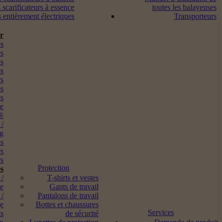
 scarificateurs à essence
toutes les balayeuses
s entièrement électriques
Transporteurs
ur
s
es
es
es
rs
es
es
me
®
 /
ng
es
rs
s
Protection
s
 /
T-shirts et vestes
ne
Gants de travail
 /
Pantalons de travail
ge
Bottes et chaussures
Services
ts
de sécurité