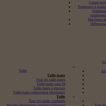
Coupe-bord
Tondeuses à bordur
Tondeuse
entièremen
Machines d
Débroussai
So
Taille
Ato
Taille-haies
Tous les taille-haies
Taille-haies sans fil
Taille-haies à essence
Taille-haies entièrement électriques
Taille
Tous les outils combinés
Perches élagueuses / perches d’élagage
Tous les