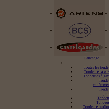
Fauchage
Toutes les tond
Tondeuses à gaz
Tondeuses à gaz
Tonde
entièremen
Tonde
pro
Tondeu
Tondeus
Tondeuses radi