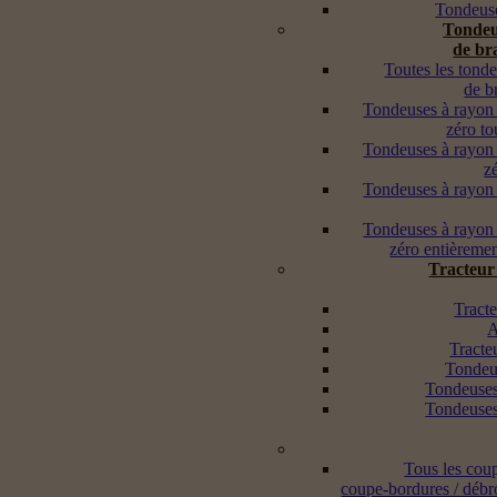
Tondeuse
Tondeu
de br
Toutes les tond
de b
Tondeuses à rayon
zéro to
Tondeuses à rayon
z
Tondeuses à rayon
Tondeuses à rayon
zéro entièremen
Tracteur
Tracte
A
Tracte
Tondeus
Tondeuses
Tondeuses
Tous les cou
coupe-bordures / débr