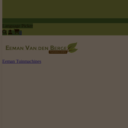
Language Picker
0
Eeman Tuinmachines