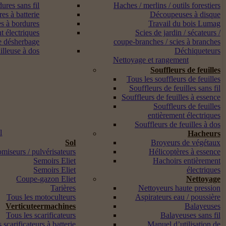
ures sans fil
Haches / merlins / outils forestiers
es à batterie
Découpeuses à disque
s à bordures
Travail du bois Lumag
t électriques
Scies de jardin / sécateurs /
e désherbage
coupe-branches / scies à branches
lleuse à dos
Déchiqueteurs
Nettoyage et rangement
Souffleurs de feuilles
Tous les souffleurs de feuilles
Souffleurs de feuilles sans fil
Souffleurs de feuilles à essence
Souffleurs de feuilles
entièrement électriques
Souffleurs de feuilles à dos
l
Hacheurs
Sol
Broyeurs de végétaux
miseurs / pulvérisateurs
Hélicoptères à essence
Semoirs Eliet
Hachoirs entièrement
Semoirs Eliet
électriques
Coupe-gazon Eliet
Nettoyage
Tarières
Nettoyeurs haute pression
Tous les motoculteurs
Aspirateurs eau / poussière
Verticuteermachines
Balayeuses
Tous les scarificateurs
Balayeuses sans fil
 scarificateurs à batterie
Manuel d’utilisation de