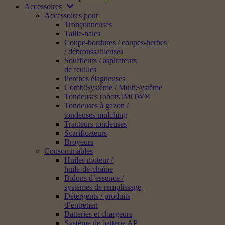
Accessoires
Accessoires pour
Tronçonneuses
Taille-haies
Coupe-bordures / coupes-herbes
/ débroussailleuses
Souffleurs / aspirateurs
de feuilles
Perches élagueuses
CombiSystème / MultiSystème
Tondeuses robots iMOW®
Tondeuses à gazon /
tondeuses mulching
Tracteurs tondeuses
Scarificateurs
Broyeurs
Consommables
Huiles moteur /
huile-de-chaîne
Bidons d’essence /
systèmes de remplissage
Détergents / produits
d’entretien
Batteries et chargeurs
Système de batterie AP