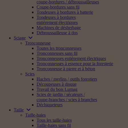
coupe-bordures / débroussailleuses
Coupe-bordures sans fil
Tondeuses à bordures à batterie
Tondeuses à bordures
entièrement électriques
Machines de désherbage
Débroussailleuse à dos
Sciage
Tronçonneuse
Toutes les tronçonneuses
Tronçonneuses sans fil
Tronçonneuses entièrement électriques
Tronçonneuses à essence pour la foresterie
Tronçonneuse à pierre et à béton
Scies
Haches / merlins / outils forestiers
Découpeuses à disque
Travail du bois Lumag
Scies de jardin / sécateurs /
coupe-branches / scies à branches
Déchiqueteurs
Taille
Taille-haies
Tous les taille-haies
Taille-haies sans fil