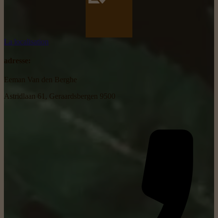
La localisation
adresse:
Eeman Van den Berghe
Astridlaan 61, Geraardsbergen 9500