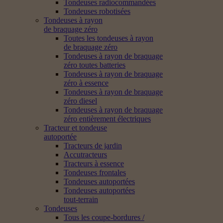
Tondeuses radiocommandées
Tondeuses robotisées
Tondeuses à rayon
de braquage zéro
Toutes les tondeuses à rayon
de braquage zéro
Tondeuses à rayon de braquage
zéro toutes batteries
Tondeuses à rayon de braquage
zéro à essence
Tondeuses à rayon de braquage
zéro diesel
Tondeuses à rayon de braquage
zéro entièrement électriques
Tracteur et tondeuse
autoportée
Tracteurs de jardin
Accutracteurs
Tracteurs à essence
Tondeuses frontales
Tondeuses autoportées
Tondeuses autoportées
tout-terrain
Tondeuses
Tous les coupe-bordures /