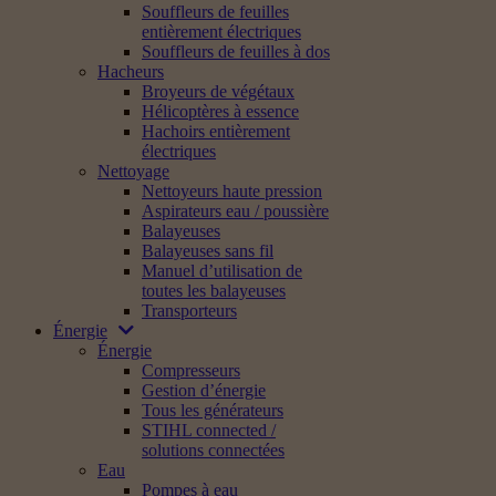
Souffleurs de feuilles
entièrement électriques
Souffleurs de feuilles à dos
Hacheurs
Broyeurs de végétaux
Hélicoptères à essence
Hachoirs entièrement
électriques
Nettoyage
Nettoyeurs haute pression
Aspirateurs eau / poussière
Balayeuses
Balayeuses sans fil
Manuel d’utilisation de
toutes les balayeuses
Transporteurs
Énergie
Énergie
Compresseurs
Gestion d’énergie
Tous les générateurs
STIHL connected /
solutions connectées
Eau
Pompes à eau