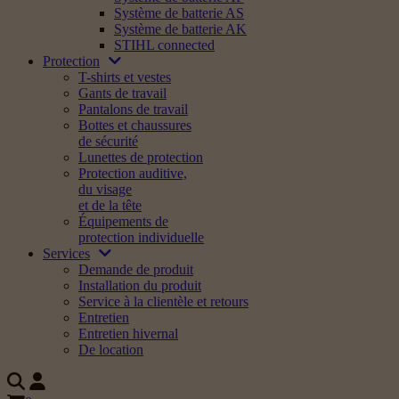
Système de batterie AS
Système de batterie AK
STIHL connected
Protection
T-shirts et vestes
Gants de travail
Pantalons de travail
Bottes et chaussures
de sécurité
Lunettes de protection
Protection auditive,
du visage
et de la tête
Équipements de
protection individuelle
Services
Demande de produit
Installation du produit
Service à la clientèle et retours
Entretien
Entretien hivernal
De location