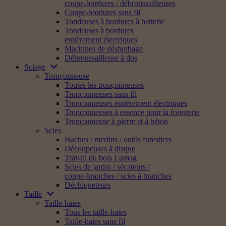
coupe-bordures / débroussailleuses
Coupe-bordures sans fil
Tondeuses à bordures à batterie
Tondeuses à bordures
entièrement électriques
Machines de désherbage
Débroussailleuse à dos
Sciage
Tronçonneuse
Toutes les tronçonneuses
Tronçonneuses sans fil
Tronçonneuses entièrement électriques
Tronçonneuses à essence pour la foresterie
Tronçonneuse à pierre et à béton
Scies
Haches / merlins / outils forestiers
Découpeuses à disque
Travail du bois Lumag
Scies de jardin / sécateurs /
coupe-branches / scies à branches
Déchiqueteurs
Taille
Taille-haies
Tous les taille-haies
Taille-haies sans fil