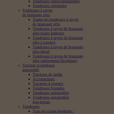
Tondeuses radiocommandées
Tondeuses robotisées
Tondeuses à rayon
de braquage zéro
Toutes les tondeuses à rayon
de braquage zéro
Tondeuses à rayon de braquage
zéro toutes batteries
Tondeuses à rayon de braquage
zéro à essence
Tondeuses à rayon de braquage
zéro diesel
Tondeuses à rayon de braquage
zéro entièrement électriques
Tracteur et tondeuse
autoportée
Tracteurs de jardin
Accutracteurs
Tracteurs à essence
Tondeuses frontales
Tondeuses autoportées
Tondeuses autoportées
tout-terrain
Tondeuses
Tous les coupe-bordures /