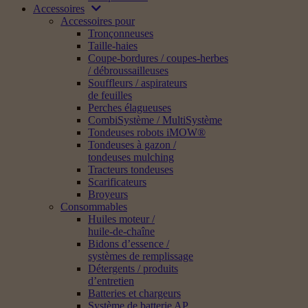
Accessoires
Accessoires pour
Tronçonneuses
Taille-haies
Coupe-bordures / coupes-herbes
/ débroussailleuses
Souffleurs / aspirateurs
de feuilles
Perches élagueuses
CombiSystème / MultiSystème
Tondeuses robots iMOW®
Tondeuses à gazon /
tondeuses mulching
Tracteurs tondeuses
Scarificateurs
Broyeurs
Consommables
Huiles moteur /
huile-de-chaîne
Bidons d’essence /
systèmes de remplissage
Détergents / produits
d’entretien
Batteries et chargeurs
Système de batterie AP