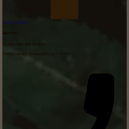
La localisation
adresse:
Eeman Van den Berghe
Astridlaan 61, Geraardsbergen 9500