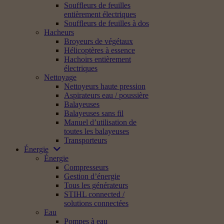
Souffleurs de feuilles
entièrement électriques
Souffleurs de feuilles à dos
Hacheurs
Broyeurs de végétaux
Hélicoptères à essence
Hachoirs entièrement
électriques
Nettoyage
Nettoyeurs haute pression
Aspirateurs eau / poussière
Balayeuses
Balayeuses sans fil
Manuel d’utilisation de
toutes les balayeuses
Transporteurs
Énergie
Énergie
Compresseurs
Gestion d’énergie
Tous les générateurs
STIHL connected /
solutions connectées
Eau
Pompes à eau