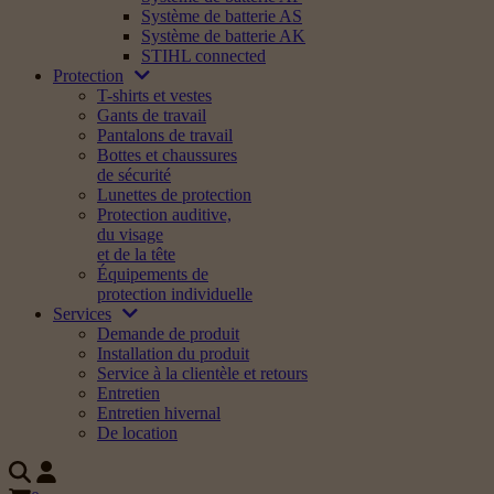
Système de batterie AS
Système de batterie AK
STIHL connected
Protection
T-shirts et vestes
Gants de travail
Pantalons de travail
Bottes et chaussures
de sécurité
Lunettes de protection
Protection auditive,
du visage
et de la tête
Équipements de
protection individuelle
Services
Demande de produit
Installation du produit
Service à la clientèle et retours
Entretien
Entretien hivernal
De location