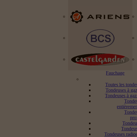
Fauchage
Toutes les tond
Tondeuses à gaz
Tondeuses à gaz
Tonde
entièremen
Tonde
pro
Tondeu
Tondeus
Tondeuses radi