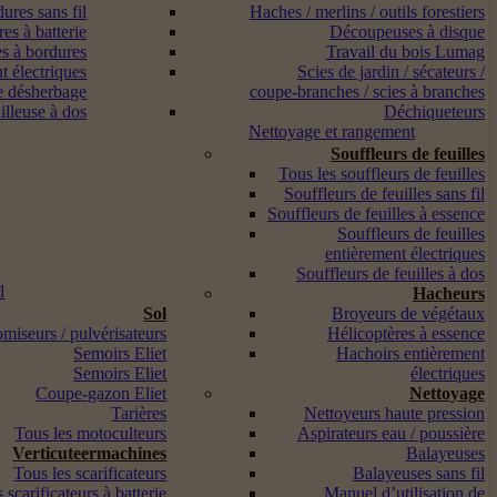
ures sans fil
Haches / merlins / outils forestiers
es à batterie
Découpeuses à disque
s à bordures
Travail du bois Lumag
t électriques
Scies de jardin / sécateurs /
e désherbage
coupe-branches / scies à branches
lleuse à dos
Déchiqueteurs
Nettoyage et rangement
Souffleurs de feuilles
Tous les souffleurs de feuilles
Souffleurs de feuilles sans fil
Souffleurs de feuilles à essence
Souffleurs de feuilles
entièrement électriques
Souffleurs de feuilles à dos
l
Hacheurs
Sol
Broyeurs de végétaux
miseurs / pulvérisateurs
Hélicoptères à essence
Semoirs Eliet
Hachoirs entièrement
Semoirs Eliet
électriques
Coupe-gazon Eliet
Nettoyage
Tarières
Nettoyeurs haute pression
Tous les motoculteurs
Aspirateurs eau / poussière
Verticuteermachines
Balayeuses
Tous les scarificateurs
Balayeuses sans fil
 scarificateurs à batterie
Manuel d’utilisation de