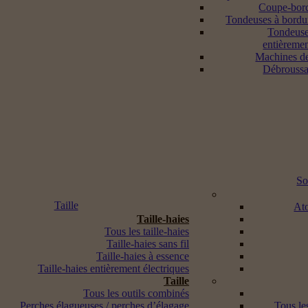
Coupe-bord
Tondeuses à bordur
Tondeuse
entièremen
Machines d
Débroussai
So
Taille
Ato
Taille-haies
Tous les taille-haies
Taille-haies sans fil
Taille-haies à essence
Taille-haies entièrement électriques
Taille
Tous les outils combinés
Perches élagueuses / perches d’élagage
Tous les