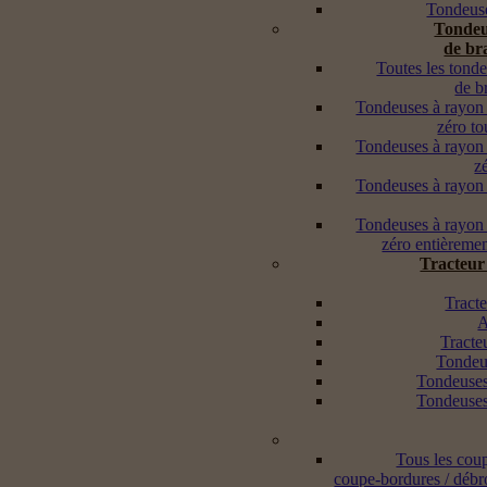
Tondeuse
Tondeu
de br
Toutes les tond
de b
Tondeuses à rayon
zéro to
Tondeuses à rayon
z
Tondeuses à rayon
Tondeuses à rayon
zéro entièremen
Tracteur
Tracte
A
Tracte
Tondeus
Tondeuses
Tondeuses
Tous les cou
coupe-bordures / débr