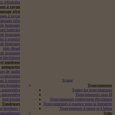
s robotisées
ses à rayon
aquage zéro
euses à rayon
raquage zéro
 de braquage
utes batteries
 de braquage
éro à essence
 de braquage
zéro diesel
 de braquage
t électriques
 et tondeuse
autoportée
urs de jardin
ccutracteurs
Sciage
urs à essence
es frontales
Tronçonneuse
 autoportées
Toutes les tronçonneuses
 autoportées
Tronçonneuses sans fil
tout-terrain
Tronçonneuses entièrement électriques
Tondeuses
Tronçonneuses à essence pour la foresterie
pe-bordures /
Tronçonneuse à pierre et à béton
oussailleuses
Scies