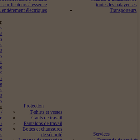
 scarificateurs à essence
toutes les balayeuses
s entièrement électriques
Transporteurs
ur
s
es
es
es
rs
es
es
me
®
 /
ng
es
rs
s
Protection
s
 /
T-shirts et vestes
ne
Gants de travail
 /
Pantalons de travail
ge
Bottes et chaussures
Services
ts
de sécurité