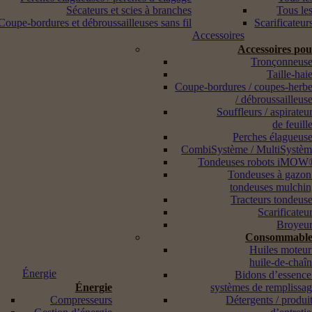
Sécateurs et scies à branches
Tous les
Coupe-bordures et débroussailleuses sans fil
Scarificateur
Accessoires
Accessoires po
Tronçonneuse
Taille-hai
Coupe-bordures / coupes-herb
/ débroussailleus
Souffleurs / aspirateu
de feuill
Perches élagueus
CombiSystème / MultiSystè
Tondeuses robots iMOW
Tondeuses à gazon
tondeuses mulchi
Tracteurs tondeus
Scarificateu
Broyeur
Consommable
Huiles moteur
huile-de-chaî
Énergie
Bidons d’essence
Énergie
systèmes de remplissa
Compresseurs
Détergents / produi