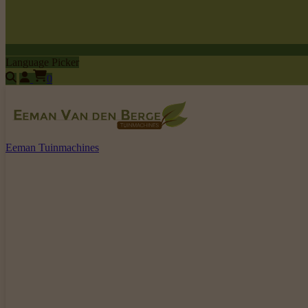
Language Picker
0
Eeman Tuinmachines