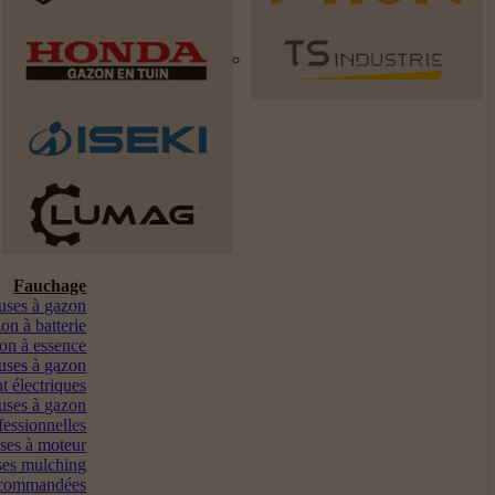
Fauchage
euses à gazon
on à batterie
on à essence
uses à gazon
t électriques
uses à gazon
fessionnelles
ses à moteur
es mulching
ocommandées