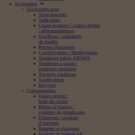
Accessoires
Accessoires pour
Tronçonneuses
Taille-haies
Coupe-bordures / coupes-herbes
/ débroussailleuses
Souffleurs / aspirateurs
de feuilles
Perches élagueuses
CombiSystème / MultiSystème
Tondeuses robots iMOW®
Tondeuses à gazon /
tondeuses mulching
Tracteurs tondeuses
Scarificateurs
Broyeurs
Consommables
Huiles moteur /
huile-de-chaîne
Bidons d’essence /
systèmes de remplissage
Détergents / produits
d’entretien
Batteries et chargeurs
Système de batterie AP