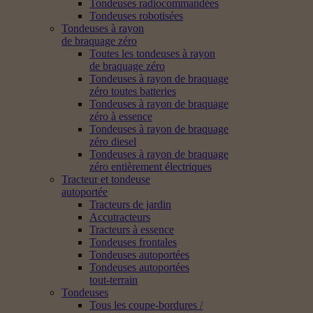
Tondeuses radiocommandées
Tondeuses robotisées
Tondeuses à rayon
de braquage zéro
Toutes les tondeuses à rayon
de braquage zéro
Tondeuses à rayon de braquage
zéro toutes batteries
Tondeuses à rayon de braquage
zéro à essence
Tondeuses à rayon de braquage
zéro diesel
Tondeuses à rayon de braquage
zéro entièrement électriques
Tracteur et tondeuse
autoportée
Tracteurs de jardin
Accutracteurs
Tracteurs à essence
Tondeuses frontales
Tondeuses autoportées
Tondeuses autoportées
tout-terrain
Tondeuses
Tous les coupe-bordures /