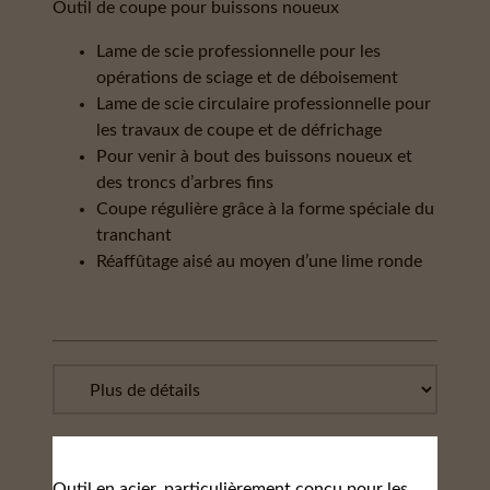
Outil de coupe pour buissons noueux
Lame de scie professionnelle pour les
opérations de sciage et de déboisement
Lame de scie circulaire professionnelle pour
les travaux de coupe et de défrichage
Pour venir à bout des buissons noueux et
des troncs d’arbres fins
Coupe régulière grâce à la forme spéciale du
tranchant
Réaffûtage aisé au moyen d’une lime ronde
Outil en acier, particulièrement conçu pour les