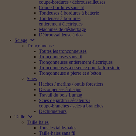
coupe-bordures / débroussailleuses
Coupe-bordures sans fil
Tondeuses à bordures à batterie
Tondeuses à bordures
entièrement électriques
Machines de désherbage
Débroussailleuse à dos
Sciage
Tronçonneuse
Toutes les tronçonneuses
Tronçonneuses sans fil
Tronçonneuses entièrement électriques
Tronçonneuses à essence pour la foresterie
Tronçonneuse à pierre et à béton
Scies
Haches / merlins / outils forestiers
Découpeuses à disque
Travail du bois Lumag
Scies de jardin / sécateurs /
coupe-branches / scies à branches
Déchiqueteurs
Taille
Taille-haies
Tous les taille-haies
Taille-haies sans fil