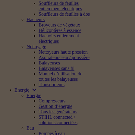
Souffleurs de feuilles
entièrement électriques
Souffleurs de feuilles à dos
Hacheurs
Broyeurs de végétaux
Hélicoptères à essence
Hachoirs entièrement
électriques
Nettoyage
Nettoyeurs haute pression
Aspirateurs eau / poussière
Balayeuses
Balayeuses sans fil
Manuel d’utilisation de
toutes les balayeuses
Transporteurs
Énergie
Énergie
Compresseurs
Gestion d’énergie
Tous les générateurs
STIHL connected /
solutions connectées
Eau
Pompes à eau