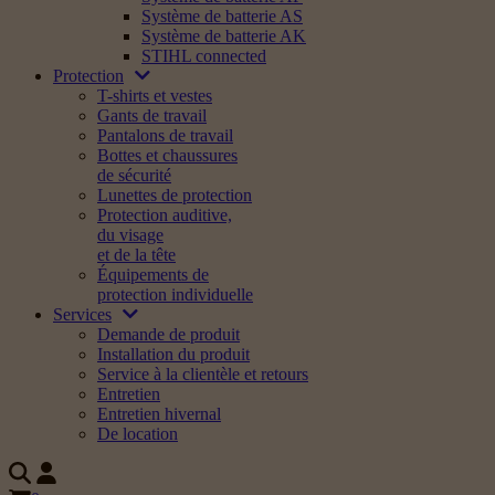
Système de batterie AS
Système de batterie AK
STIHL connected
Protection
T-shirts et vestes
Gants de travail
Pantalons de travail
Bottes et chaussures
de sécurité
Lunettes de protection
Protection auditive,
du visage
et de la tête
Équipements de
protection individuelle
Services
Demande de produit
Installation du produit
Service à la clientèle et retours
Entretien
Entretien hivernal
De location