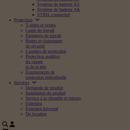
Système de batterie AS
Système de batterie AK
STIHL connected
Protection
T-shirts et vestes
Gants de travail
Pantalons de travail
Bottes et chaussures
de sécurité
Lunettes de protection
Protection auditive,
du visage
et de la tête
Équipements de
protection individuelle
Services
Demande de produit
Installation du produit
Service à la clientèle et retours
Entretien
Entretien hivernal
De location