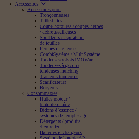
Accessoires
Accessoires pour
Tronçonneuses
Taille-haies
Coupe-bordures / coupes-herbes
/ débroussailleuses
Souffleurs / aspirateurs
de feuilles
Perches élagueuses
CombiSystème / MultiSystème
Tondeuses robots iMOW®
Tondeuses à gazon /
tondeuses mulching
Tracteurs tondeuses
Scarificateurs
Broyeurs
Consommables
Huiles moteur /
huile-de-chaîne
Bidons d’essence /
systèmes de remplissage
Détergents / produits
d’entretien
Batteries et chargeurs
Système de batterie AP