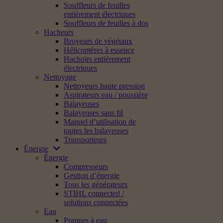
Souffleurs de feuilles
entièrement électriques
Souffleurs de feuilles à dos
Hacheurs
Broyeurs de végétaux
Hélicoptères à essence
Hachoirs entièrement
électriques
Nettoyage
Nettoyeurs haute pression
Aspirateurs eau / poussière
Balayeuses
Balayeuses sans fil
Manuel d’utilisation de
toutes les balayeuses
Transporteurs
Énergie
Énergie
Compresseurs
Gestion d’énergie
Tous les générateurs
STIHL connected /
solutions connectées
Eau
Pompes à eau