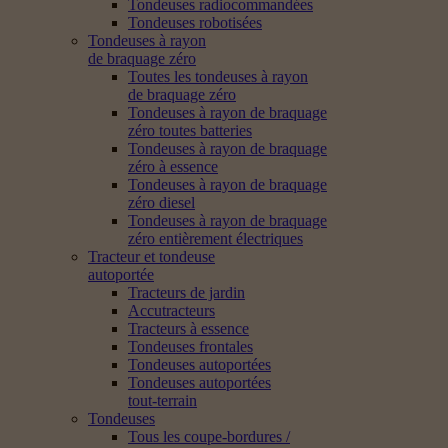
Tondeuses radiocommandées
Tondeuses robotisées
Tondeuses à rayon
de braquage zéro
Toutes les tondeuses à rayon
de braquage zéro
Tondeuses à rayon de braquage
zéro toutes batteries
Tondeuses à rayon de braquage
zéro à essence
Tondeuses à rayon de braquage
zéro diesel
Tondeuses à rayon de braquage
zéro entièrement électriques
Tracteur et tondeuse
autoportée
Tracteurs de jardin
Accutracteurs
Tracteurs à essence
Tondeuses frontales
Tondeuses autoportées
Tondeuses autoportées
tout-terrain
Tondeuses
Tous les coupe-bordures /