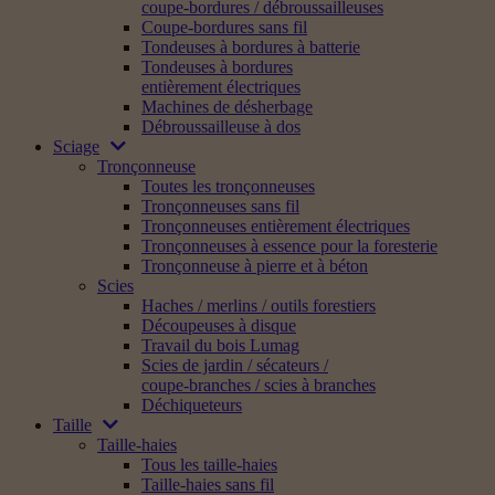
coupe-bordures / débroussailleuses
Coupe-bordures sans fil
Tondeuses à bordures à batterie
Tondeuses à bordures
entièrement électriques
Machines de désherbage
Débroussailleuse à dos
Sciage
Tronçonneuse
Toutes les tronçonneuses
Tronçonneuses sans fil
Tronçonneuses entièrement électriques
Tronçonneuses à essence pour la foresterie
Tronçonneuse à pierre et à béton
Scies
Haches / merlins / outils forestiers
Découpeuses à disque
Travail du bois Lumag
Scies de jardin / sécateurs /
coupe-branches / scies à branches
Déchiqueteurs
Taille
Taille-haies
Tous les taille-haies
Taille-haies sans fil