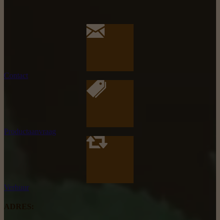
Contact
Productaanvraag
Verhuur
ADRES: