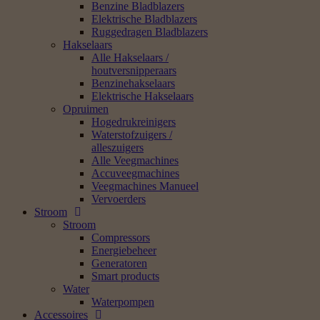
Benzine Bladblazers
Elektrische Bladblazers
Ruggedragen Bladblazers
Hakselaars
Alle Hakselaars /
houtversnipperaars
Benzinehakselaars
Elektrische Hakselaars
Opruimen
Hogedrukreinigers
Waterstofzuigers /
alleszuigers
Alle Veegmachines
Accuveegmachines
Veegmachines Manueel
Vervoerders
Stroom
Stroom
Compressors
Energiebeheer
Generatoren
Smart products
Water
Waterpompen
Accessoires