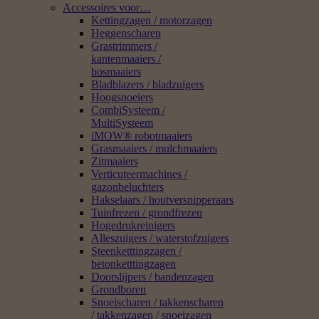
Accessoires voor…
Kettingzagen / motorzagen
Heggenscharen
Grastrimmers /
kantenmaaiers /
bosmaaiers
Bladblazers / bladzuigers
Hoogsnoeiers
CombiSysteem /
MultiSysteem
iMOW® robotmaaiers
Grasmaaiers / mulchmaaiers
Zitmaaiers
Verticuteermachines /
gazonbeluchters
Hakselaars / houtversnipperaars
Tuinfrezen / grondfrezen
Hogedrukreinigers
Alleszuigers / waterstofzuigers
Steenketttingzagen /
betonketttingzagen
Doorslijpers / bandenzagen
Grondboren
Snoeischaren / takkenscharen
/ takkenzagen / snoeizagen