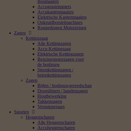
Bosmaaiers
Accugrastrimmers
Accukantenmaaiers
Elektrische Kantenmaaiers
Onkruidborstelmachines
Ruggedragen Motorzeisen
Zagen
Kettingzaag
Alle Kettingzagen
Accu Kettingzaag
Elektrische Kettingzagen
Benzinemotorzagen voor
de bosbouw
Steenkettingzagen /
betonkettingzagen
Zagen
Bijlen / bosbouwgereedschap
Doorslijpers / bandenzagen
Houtbewerking
Takkenzagen
Versnipperaars
Snoeien
Heggenscharen
Alle Heggenscharen
Accuheggenscharen