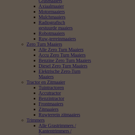
Grasmaaiers
Axiaalmaaier
Motormaaiers
Mulchmaaiers
Radiografisch
gestuurde maaiers
Robotmaaiers
Ruw-terreinmaaiers
Zero Turn Maaiers
Alle Zero Turn Maaiers
Accu Zero Turn Maaiers
Benzine Zero Turn Maaiers
Diesel Zero Turn Maaiers
Elektrische Zero-Turn
Maaiers
Tractor en Zitmaaier
Tuintractoren
Accutractor
Benzintractor
Frontmaaiers
Zitmaaiers
Ruwterrein zitmaaiers
Trimmers
Alle Grastrimmers /
Kantentrimmers /