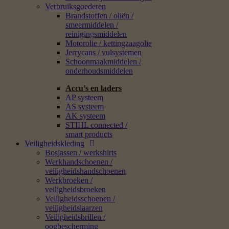
Verbruiksgoederen
Brandstoffen / oliën /
smeermiddelen /
reinigingsmiddelen
Motorolie / kettingzaagolie
Jerrycans / vulsystemen
Schoonmaakmiddelen /
onderhoudsmiddelen
Accu’s en laders
AP systeem
AS systeem
AK systeem
STIHL connected /
smart products
Veiligheidskleding
Bosjassen / werkshirts
Werkhandschoenen /
veiligheidshandschoenen
Werkbroeken /
veiligheidsbroeken
Veiligheidsschoenen /
veiligheidslaarzen
Veiligheidsbrillen /
oogbescherming