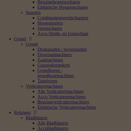
Benzineheggenscharen
Elektrische Heggenscharen
Snoeien
Combinatiegereedschappen
Hoogsnoeiers
Snoeischaren
Accu Struik- en Grasschaar
Grond
Grond
Drukspuiten / nevelspuiten
Doorzaaimachines
Zaaimachines
Graszodenstekers
Grondboren /
grondboormachines
Tuinfrezen
Verticuteermachines
Alle Verticuteermachines
Accu Verticuteermachines
Benzineverticuteermachines
Elektrische Verticuteermachines
Reinigen
Bladblazers
Alle Bladblazers
Accubladblazers