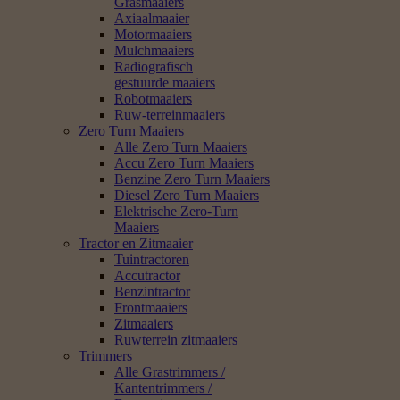
Grasmaaiers
Axiaalmaaier
Motormaaiers
Mulchmaaiers
Radiografisch
gestuurde maaiers
Robotmaaiers
Ruw-terreinmaaiers
Zero Turn Maaiers
Alle Zero Turn Maaiers
Accu Zero Turn Maaiers
Benzine Zero Turn Maaiers
Diesel Zero Turn Maaiers
Elektrische Zero-Turn
Maaiers
Tractor en Zitmaaier
Tuintractoren
Accutractor
Benzintractor
Frontmaaiers
Zitmaaiers
Ruwterrein zitmaaiers
Trimmers
Alle Grastrimmers /
Kantentrimmers /