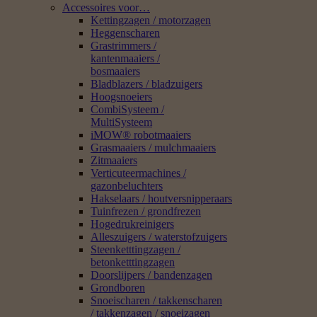
Accessoires voor…
Kettingzagen / motorzagen
Heggenscharen
Grastrimmers /
kantenmaaiers /
bosmaaiers
Bladblazers / bladzuigers
Hoogsnoeiers
CombiSysteem /
MultiSysteem
iMOW® robotmaaiers
Grasmaaiers / mulchmaaiers
Zitmaaiers
Verticuteermachines /
gazonbeluchters
Hakselaars / houtversnipperaars
Tuinfrezen / grondfrezen
Hogedrukreinigers
Alleszuigers / waterstofzuigers
Steenketttingzagen /
betonketttingzagen
Doorslijpers / bandenzagen
Grondboren
Snoeischaren / takkenscharen
/ takkenzagen / snoeizagen