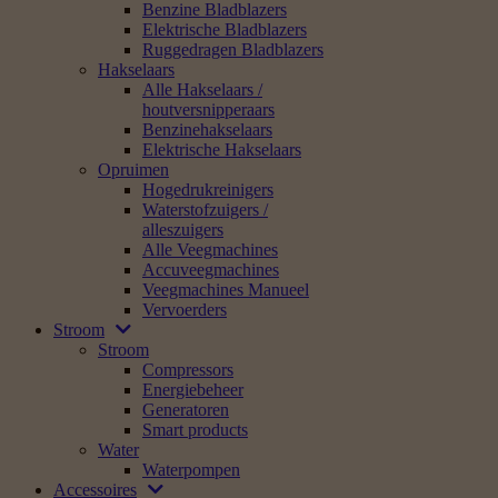
Benzine Bladblazers
Elektrische Bladblazers
Ruggedragen Bladblazers
Hakselaars
Alle Hakselaars /
houtversnipperaars
Benzinehakselaars
Elektrische Hakselaars
Opruimen
Hogedrukreinigers
Waterstofzuigers /
alleszuigers
Alle Veegmachines
Accuveegmachines
Veegmachines Manueel
Vervoerders
Stroom
Stroom
Compressors
Energiebeheer
Generatoren
Smart products
Water
Waterpompen
Accessoires