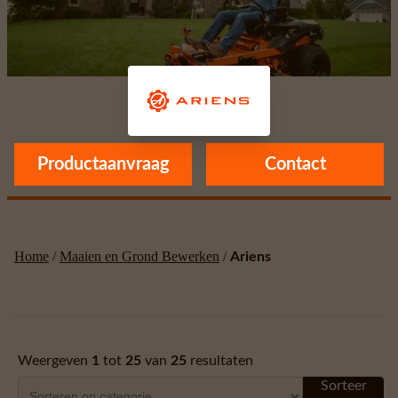
Ariens
Productaanvraag
Contact
Home
/
Maaien en Grond Bewerken
/
Ariens
Weergeven
1
tot
25
van
25
resultaten
Sorteer