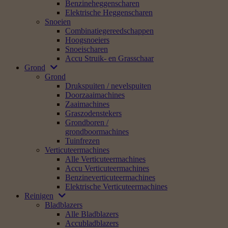
Benzineheggenscharen
Elektrische Heggenscharen
Snoeien
Combinatiegereedschappen
Hoogsnoeiers
Snoeischaren
Accu Struik- en Grasschaar
Grond
Grond
Drukspuiten / nevelspuiten
Doorzaaimachines
Zaaimachines
Graszodenstekers
Grondboren /
grondboormachines
Tuinfrezen
Verticuteermachines
Alle Verticuteermachines
Accu Verticuteermachines
Benzineverticuteermachines
Elektrische Verticuteermachines
Reinigen
Bladblazers
Alle Bladblazers
Accubladblazers