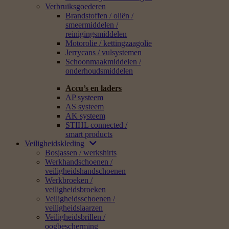
Verbruiksgoederen
Brandstoffen / oliën /
smeermiddelen /
reinigingsmiddelen
Motorolie / kettingzaagolie
Jerrycans / vulsystemen
Schoonmaakmiddelen /
onderhoudsmiddelen
Accu’s en laders
AP systeem
AS systeem
AK systeem
STIHL connected /
smart products
Veiligheidskleding
Bosjassen / werkshirts
Werkhandschoenen /
veiligheidshandschoenen
Werkbroeken /
veiligheidsbroeken
Veiligheidsschoenen /
veiligheidslaarzen
Veiligheidsbrillen /
oogbescherming