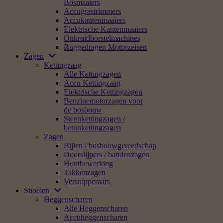
Bosmaaiers
Accugrastrimmers
Accukantenmaaiers
Elektrische Kantenmaaiers
Onkruidborstelmachines
Ruggedragen Motorzeisen
Zagen
Kettingzaag
Alle Kettingzagen
Accu Kettingzaag
Elektrische Kettingzagen
Benzinemotorzagen voor
de bosbouw
Steenkettingzagen /
betonkettingzagen
Zagen
Bijlen / bosbouwgereedschap
Doorslijpers / bandenzagen
Houtbewerking
Takkenzagen
Versnipperaars
Snoeien
Heggenscharen
Alle Heggenscharen
Accuheggenscharen