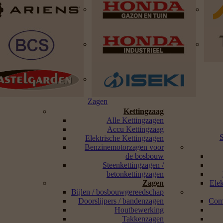
Zagen
Kettingzaag
Alle Kettingzagen
Accu Kettingzaag
Elektrische Kettingzagen
Benzinemotorzagen voor
de bosbouw
Steenkettingzagen /
betonkettingzagen
Zagen
Ele
Bijlen / bosbouwgereedschap
Doorslijpers / bandenzagen
Com
Houtbewerking
Takkenzagen