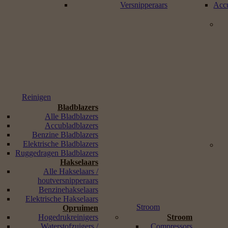
Versnipperaars
Accu
Reinigen
Bladblazers
Alle Bladblazers
Accubladblazers
Benzine Bladblazers
Elektrische Bladblazers
Ruggedragen Bladblazers
Hakselaars
Alle Hakselaars /
houtversnipperaars
Benzinehakselaars
Elektrische Hakselaars
Stroom
Opruimen
Hogedrukreinigers
Stroom
Waterstofzuigers /
Compressors