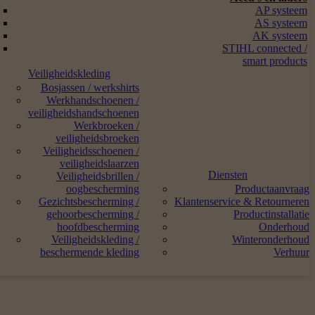
AP systeem
AS systeem
AK systeem
STIHL connected /
smart products
Veiligheidskleding
Bosjassen / werkshirts
Werkhandschoenen /
veiligheidshandschoenen
Werkbroeken /
veiligheidsbroeken
Veiligheidsschoenen /
veiligheidslaarzen
Diensten
Veiligheidsbrillen /
oogbescherming
Productaanvraag
Gezichtsbescherming /
Klantenservice & Retourneren
gehoorbescherming /
Productinstallatie
hoofdbescherming
Onderhoud
Veiligheidskleding /
Winteronderhoud
beschermende kleding
Verhuur