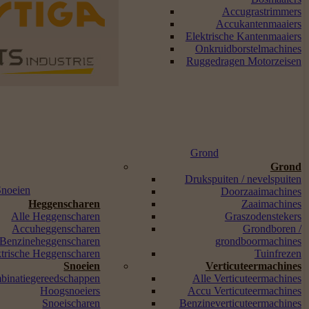
Accugrastrimmers
Accukantenmaaiers
Elektrische Kantenmaaiers
Onkruidborstelmachines
Ruggedragen Motorzeisen
Grond
Grond
Drukspuiten / nevelspuiten
Snoeien
Doorzaaimachines
Heggenscharen
Zaaimachines
Alle Heggenscharen
Graszodenstekers
Accuheggenscharen
Grondboren /
Benzineheggenscharen
grondboormachines
ktrische Heggenscharen
Tuinfrezen
Snoeien
Verticuteermachines
binatiegereedschappen
Alle Verticuteermachines
Hoogsnoeiers
Accu Verticuteermachines
Snoeischaren
Benzineverticuteermachines