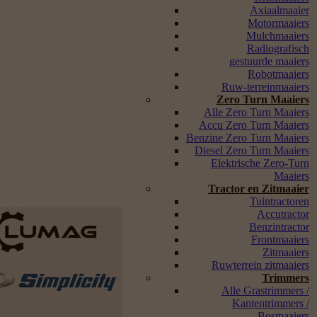
Axiaalmaaier
Motormaaiers
Mulchmaaiers
Radiografisch
gestuurde maaiers
Robotmaaiers
Ruw-terreinmaaiers
Zero Turn Maaiers
Alle Zero Turn Maaiers
Accu Zero Turn Maaiers
Benzine Zero Turn Maaiers
Diesel Zero Turn Maaiers
Elektrische Zero-Turn
Maaiers
Tractor en Zitmaaier
Tuintractoren
Accutractor
Benzintractor
Frontmaaiers
Zitmaaiers
Ruwterrein zitmaaiers
Trimmers
Alle Grastrimmers /
Kantentrimmers /
Bosmaaiers