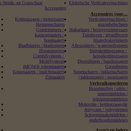
 Struik- en Grasschaar
Elektrische Verticuteermachines
Accessoires
Accessoires voor…
Kettingzagen / motorzagen
Verticuteermachines /
Heggenscharen
gazonbeluchters
Grastrimmers /
Hakselaars / houtversnipperaars
kantenmaaiers /
Tuinfrezen / grondfrezen
bosmaaiers
Hogedrukreinigers
Bladblazers / bladzuigers
Alleszuigers / waterstofzuigers
Hoogsnoeiers
Steenketttingzagen /
CombiSysteem /
betonketttingzagen
MultiSysteem
Doorslijpers / bandenzagen
iMOW® robotmaaiers
Grondboren
Grasmaaiers / mulchmaaiers
Snoeischaren / takkenscharen
Zitmaaiers
/ takkenzagen / snoeizagen
Verbruiksgoederen
Brandstoffen / oliën /
smeermiddelen /
reinigingsmiddelen
Motorolie / kettingzaagolie
Jerrycans / vulsystemen
Schoonmaakmiddelen /
onderhoudsmiddelen
Accu’s en laders