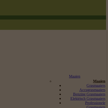
Maaien
Maaien
Grasmaaiers
Accugrasmaaiers
Benzine Grasmaaiers
Elektrisch Grasmaaiers
Professionele
Grasmaaiers