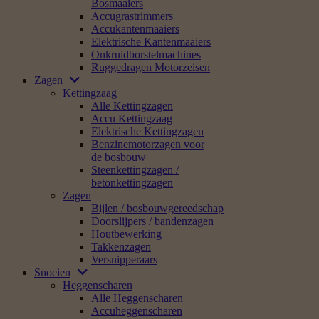
Bosmaaiers
Accugrastrimmers
Accukantenmaaiers
Elektrische Kantenmaaiers
Onkruidborstelmachines
Ruggedragen Motorzeisen
Zagen
Kettingzaag
Alle Kettingzagen
Accu Kettingzaag
Elektrische Kettingzagen
Benzinemotorzagen voor
de bosbouw
Steenkettingzagen /
betonkettingzagen
Zagen
Bijlen / bosbouwgereedschap
Doorslijpers / bandenzagen
Houtbewerking
Takkenzagen
Versnipperaars
Snoeien
Heggenscharen
Alle Heggenscharen
Accuheggenscharen