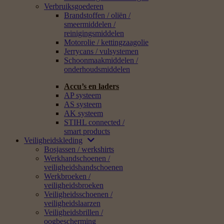
Verbruiksgoederen
Brandstoffen / oliën /
smeermiddelen /
reinigingsmiddelen
Motorolie / kettingzaagolie
Jerrycans / vulsystemen
Schoonmaakmiddelen /
onderhoudsmiddelen
Accu’s en laders
AP systeem
AS systeem
AK systeem
STIHL connected /
smart products
Veiligheidskleding
Bosjassen / werkshirts
Werkhandschoenen /
veiligheidshandschoenen
Werkbroeken /
veiligheidsbroeken
Veiligheidsschoenen /
veiligheidslaarzen
Veiligheidsbrillen /
oogbescherming