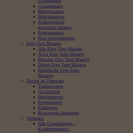
Grasmaaiers
Axiaalmaaier
Motormaaiers
Mulchmaaiers
Radiografisch
gestuurde maaiers
Robotmaaiers
Ruw-terreinmaaiers
Zero Turn Maaiers
Alle Zero Turn Maaiers
Accu Zero Turn Maaiers
Benzine Zero Turn Maaiers
Diesel Zero Turn Maaiers
Elektrische Zero-Turn
Maaiers
Tractor en Zitmaaier
Tuintractoren
Accutractor
Benzintractor
Frontmaaiers
Zitmaaiers
Ruwterrein zitmaaiers
Trimmers
Alle Grastrimmers /
Kantentrimmers /