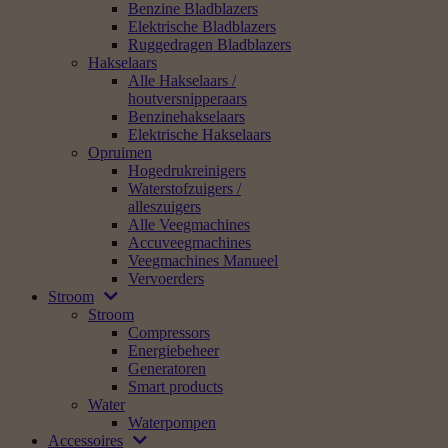
Benzine Bladblazers
Elektrische Bladblazers
Ruggedragen Bladblazers
Hakselaars
Alle Hakselaars /
houtversnipperaars
Benzinehakselaars
Elektrische Hakselaars
Opruimen
Hogedrukreinigers
Waterstofzuigers /
alleszuigers
Alle Veegmachines
Accuveegmachines
Veegmachines Manueel
Vervoerders
Stroom
Stroom
Compressors
Energiebeheer
Generatoren
Smart products
Water
Waterpompen
Accessoires