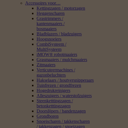
Accessoires voor…
Kettingzagen / motorzagen
Heggenscharen
Grastrimmers /
kantenmaaiers /
bosmaaiers
Bladblazers / bladzuigers
Hoogsnoeiers
CombiSysteem /
MultiSysteem
iMOW® robotmaaiers
Grasmaaiers / mulchmaaiers
Zitmaaiers
Verticuteermachines /
gazonbeluchters
Hakselaars / houtversnipperaars
Tuinfrezen / grondfrezen
Hogedrukreinigers
Alleszuigers / waterstofzuigers
Steenketttingzagen /
betonketttingzagen
Doorslijpers / bandenzagen
Grondboren
Snoeischaren / takkenscharen
/ takkenzagen / snoeizagen