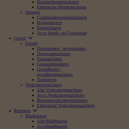
Benzineheggenscharen
Elektrische Heggenscharen
Snoeien
Combinatiegereedschappen
Hoogsnoeiers
Snoeischaren
Accu Struik- en Grasschaar
Grond
Grond
Drukspuiten / nevelspuiten
Doorzaaimachines
Zaaimachines
Graszodenstekers
Grondboren /
grondboormachines
Tuinfrezen
Verticuteermachines
Alle Verticuteermachines
Accu Verticuteermachines
Benzineverticuteermachines
Elektrische Verticuteermachines
Reinigen
Bladblazers
Alle Bladblazers
Accubladblazers