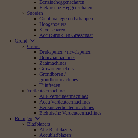
Benzineheggenscharen
Elektrische Heggenscharen
Snoeien
Combinatiegereedschappen
Hoogsnoeiers
Snoeischaren
Accu Struik- en Grasschaar
Grond
Grond
Drukspuiten / nevelspuiten
Doorzaaimachines
Zaaimachines
Graszodenstekers
Grondboren /
grondboormachines
Tuinfrezen
Verticuteermachines
Alle Verticuteermachines
Accu Verticuteermachines
Benzineverticuteermachines
Elektrische Verticuteermachines
Reinigen
Bladblazers
Alle Bladblazers
Accubladblazers