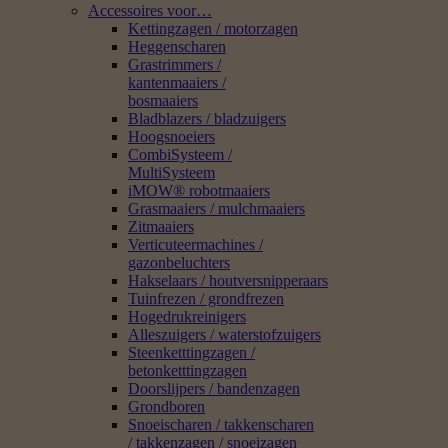
Accessoires voor…
Kettingzagen / motorzagen
Heggenscharen
Grastrimmers /
kantenmaaiers /
bosmaaiers
Bladblazers / bladzuigers
Hoogsnoeiers
CombiSysteem /
MultiSysteem
iMOW® robotmaaiers
Grasmaaiers / mulchmaaiers
Zitmaaiers
Verticuteermachines /
gazonbeluchters
Hakselaars / houtversnipperaars
Tuinfrezen / grondfrezen
Hogedrukreinigers
Alleszuigers / waterstofzuigers
Steenketttingzagen /
betonketttingzagen
Doorslijpers / bandenzagen
Grondboren
Snoeischaren / takkenscharen
/ takkenzagen / snoeizagen