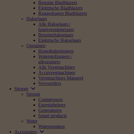
Benzine Bladblazers
Elektrische Bladblazers
Ruggedragen Bladblazers
Hakselaars
Alle Hakselaars /
houtversnipperaars
Benzinehakselaars
Elektrische Hakselaars
Opruimen
Hogedrukreinigers
Waterstofzuigers /
alleszuigers
Alle Veegmachines
Accuveegmachines
Veegmachines Manueel
Vervoerders
Stroom
Stroom
Compressors
Energiebeheer
Generatoren
Smart products
Water
Waterpompen
Accessoires