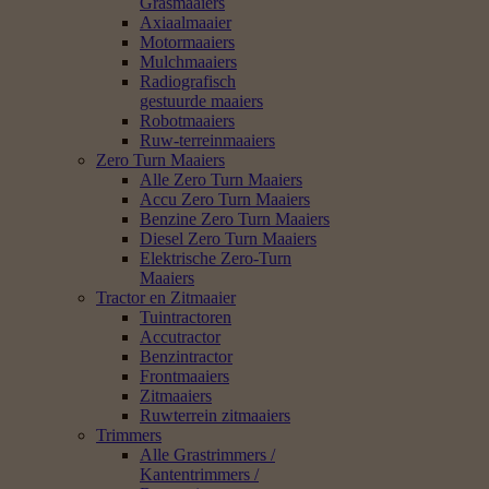
Grasmaaiers
Axiaalmaaier
Motormaaiers
Mulchmaaiers
Radiografisch
gestuurde maaiers
Robotmaaiers
Ruw-terreinmaaiers
Zero Turn Maaiers
Alle Zero Turn Maaiers
Accu Zero Turn Maaiers
Benzine Zero Turn Maaiers
Diesel Zero Turn Maaiers
Elektrische Zero-Turn
Maaiers
Tractor en Zitmaaier
Tuintractoren
Accutractor
Benzintractor
Frontmaaiers
Zitmaaiers
Ruwterrein zitmaaiers
Trimmers
Alle Grastrimmers /
Kantentrimmers /