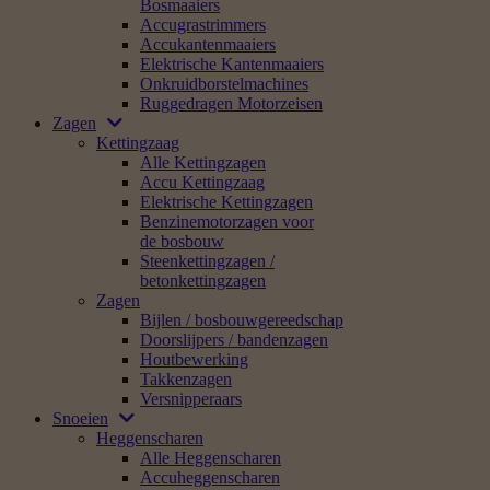
Bosmaaiers
Accugrastrimmers
Accukantenmaaiers
Elektrische Kantenmaaiers
Onkruidborstelmachines
Ruggedragen Motorzeisen
Zagen
Kettingzaag
Alle Kettingzagen
Accu Kettingzaag
Elektrische Kettingzagen
Benzinemotorzagen voor
de bosbouw
Steenkettingzagen /
betonkettingzagen
Zagen
Bijlen / bosbouwgereedschap
Doorslijpers / bandenzagen
Houtbewerking
Takkenzagen
Versnipperaars
Snoeien
Heggenscharen
Alle Heggenscharen
Accuheggenscharen