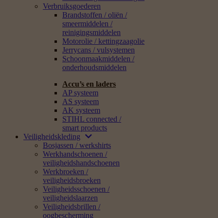
Verbruiksgoederen
Brandstoffen / oliën /
smeermiddelen /
reinigingsmiddelen
Motorolie / kettingzaagolie
Jerrycans / vulsystemen
Schoonmaakmiddelen /
onderhoudsmiddelen
Accu’s en laders
AP systeem
AS systeem
AK systeem
STIHL connected /
smart products
Veiligheidskleding
Bosjassen / werkshirts
Werkhandschoenen /
veiligheidshandschoenen
Werkbroeken /
veiligheidsbroeken
Veiligheidsschoenen /
veiligheidslaarzen
Veiligheidsbrillen /
oogbescherming