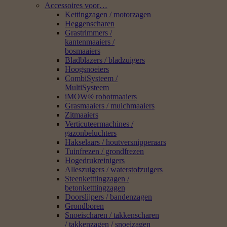
Accessoires voor…
Kettingzagen / motorzagen
Heggenscharen
Grastrimmers /
kantenmaaiers /
bosmaaiers
Bladblazers / bladzuigers
Hoogsnoeiers
CombiSysteem /
MultiSysteem
iMOW® robotmaaiers
Grasmaaiers / mulchmaaiers
Zitmaaiers
Verticuteermachines /
gazonbeluchters
Hakselaars / houtversnipperaars
Tuinfrezen / grondfrezen
Hogedrukreinigers
Alleszuigers / waterstofzuigers
Steenketttingzagen /
betonketttingzagen
Doorslijpers / bandenzagen
Grondboren
Snoeischaren / takkenscharen
/ takkenzagen / snoeizagen