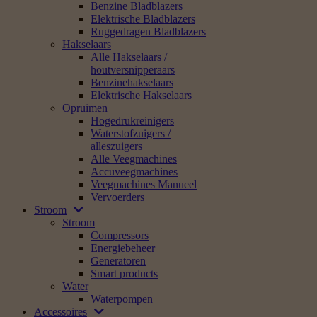
Benzine Bladblazers
Elektrische Bladblazers
Ruggedragen Bladblazers
Hakselaars
Alle Hakselaars /
houtversnipperaars
Benzinehakselaars
Elektrische Hakselaars
Opruimen
Hogedrukreinigers
Waterstofzuigers /
alleszuigers
Alle Veegmachines
Accuveegmachines
Veegmachines Manueel
Vervoerders
Stroom
Stroom
Compressors
Energiebeheer
Generatoren
Smart products
Water
Waterpompen
Accessoires