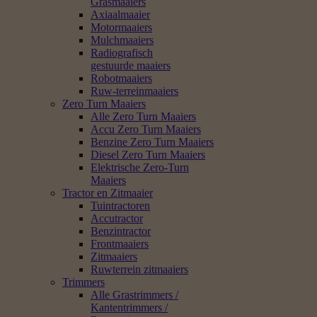
Grasmaaiers
Axiaalmaaier
Motormaaiers
Mulchmaaiers
Radiografisch
gestuurde maaiers
Robotmaaiers
Ruw-terreinmaaiers
Zero Turn Maaiers
Alle Zero Turn Maaiers
Accu Zero Turn Maaiers
Benzine Zero Turn Maaiers
Diesel Zero Turn Maaiers
Elektrische Zero-Turn
Maaiers
Tractor en Zitmaaier
Tuintractoren
Accutractor
Benzintractor
Frontmaaiers
Zitmaaiers
Ruwterrein zitmaaiers
Trimmers
Alle Grastrimmers /
Kantentrimmers /