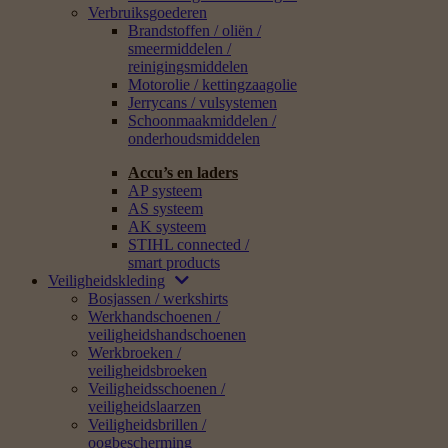
Verbruiksgoederen
Brandstoffen / oliën /
smeermiddelen /
reinigingsmiddelen
Motorolie / kettingzaagolie
Jerrycans / vulsystemen
Schoonmaakmiddelen /
onderhoudsmiddelen
Accu’s en laders
AP systeem
AS systeem
AK systeem
STIHL connected /
smart products
Veiligheidskleding
Bosjassen / werkshirts
Werkhandschoenen /
veiligheidshandschoenen
Werkbroeken /
veiligheidsbroeken
Veiligheidsschoenen /
veiligheidslaarzen
Veiligheidsbrillen /
oogbescherming