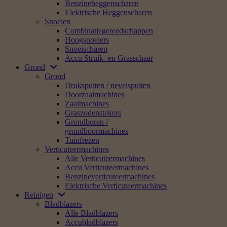
Benzineheggenscharen
Elektrische Heggenscharen
Snoeien
Combinatiegereedschappen
Hoogsnoeiers
Snoeischaren
Accu Struik- en Grasschaar
Grond
Grond
Drukspuiten / nevelspuiten
Doorzaaimachines
Zaaimachines
Graszodenstekers
Grondboren /
grondboormachines
Tuinfrezen
Verticuteermachines
Alle Verticuteermachines
Accu Verticuteermachines
Benzineverticuteermachines
Elektrische Verticuteermachines
Reinigen
Bladblazers
Alle Bladblazers
Accubladblazers