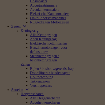
Bosmaaiers
Accugrastrimmers
Accukantenmaaiers
Elektrische Kantenmaaiers
Onkruidborstelmachines
Ruggedragen Motorzeisen
Zagen
Kettingzaag
Alle Kettingzagen
Accu Kettingzaag
Elektrische Kettingzagen
Benzinemotorzagen voor
de bosbouw
Steenkettingzagen /
betonkettingzagen
Zagen
Bijlen / bosbouwgereedschap
Doorslijpers / bandenzagen
Houtbewerking
Takkenzagen
Versnipperaars
Snoeien
Heggenscharen
Alle Heggenscharen
Accuheggenscharen