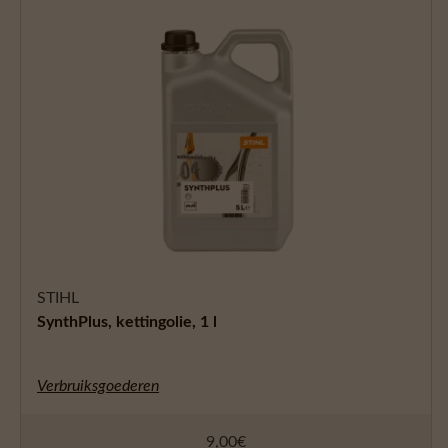
STIHL
SynthPlus, kettingolie, 1 l
Verbruiksgoederen
9,00
€