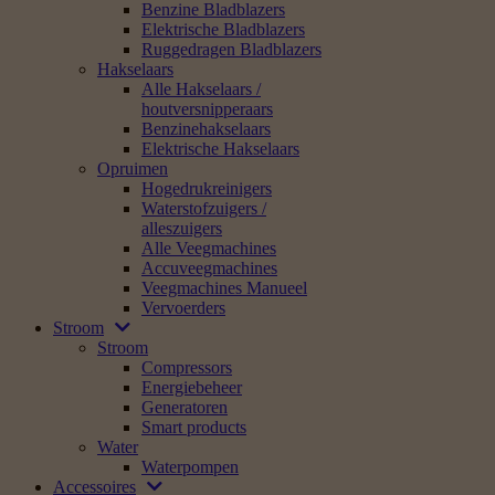
Benzine Bladblazers
Elektrische Bladblazers
Ruggedragen Bladblazers
Hakselaars
Alle Hakselaars /
houtversnipperaars
Benzinehakselaars
Elektrische Hakselaars
Opruimen
Hogedrukreinigers
Waterstofzuigers /
alleszuigers
Alle Veegmachines
Accuveegmachines
Veegmachines Manueel
Vervoerders
Stroom
Stroom
Compressors
Energiebeheer
Generatoren
Smart products
Water
Waterpompen
Accessoires