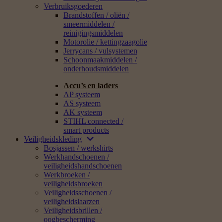
Verbruiksgoederen
Brandstoffen / oliën /
smeermiddelen /
reinigingsmiddelen
Motorolie / kettingzaagolie
Jerrycans / vulsystemen
Schoonmaakmiddelen /
onderhoudsmiddelen
Accu’s en laders
AP systeem
AS systeem
AK systeem
STIHL connected /
smart products
Veiligheidskleding
Bosjassen / werkshirts
Werkhandschoenen /
veiligheidshandschoenen
Werkbroeken /
veiligheidsbroeken
Veiligheidsschoenen /
veiligheidslaarzen
Veiligheidsbrillen /
oogbescherming