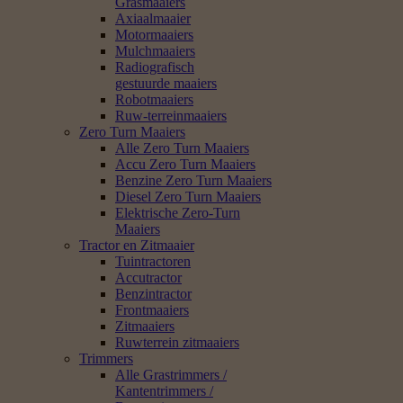
Grasmaaiers
Axiaalmaaier
Motormaaiers
Mulchmaaiers
Radiografisch
gestuurde maaiers
Robotmaaiers
Ruw-terreinmaaiers
Zero Turn Maaiers
Alle Zero Turn Maaiers
Accu Zero Turn Maaiers
Benzine Zero Turn Maaiers
Diesel Zero Turn Maaiers
Elektrische Zero-Turn
Maaiers
Tractor en Zitmaaier
Tuintractoren
Accutractor
Benzintractor
Frontmaaiers
Zitmaaiers
Ruwterrein zitmaaiers
Trimmers
Alle Grastrimmers /
Kantentrimmers /