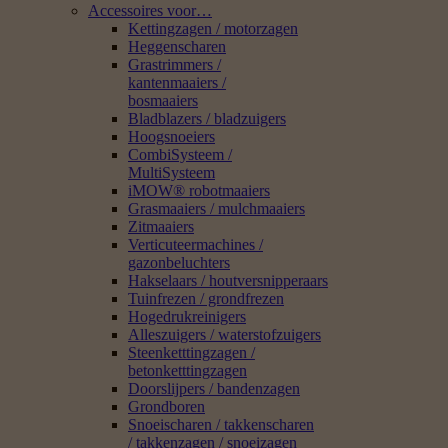
Accessoires voor…
Kettingzagen / motorzagen
Heggenscharen
Grastrimmers /
kantenmaaiers /
bosmaaiers
Bladblazers / bladzuigers
Hoogsnoeiers
CombiSysteem /
MultiSysteem
iMOW® robotmaaiers
Grasmaaiers / mulchmaaiers
Zitmaaiers
Verticuteermachines /
gazonbeluchters
Hakselaars / houtversnipperaars
Tuinfrezen / grondfrezen
Hogedrukreinigers
Alleszuigers / waterstofzuigers
Steenketttingzagen /
betonketttingzagen
Doorslijpers / bandenzagen
Grondboren
Snoeischaren / takkenscharen
/ takkenzagen / snoeizagen