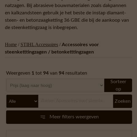
natzagen. Bij abrasieve bouwmaterialen zoals dakpannen
en kalkzandsteen gebruik je het beste de instap diamant-
steen- en betonzaagketting 36 GBE die bij de aankoop van
de steenkettingzaag is inbegrepen.
Home
/
STIHL Accessoires
/
Accessoires voor
steenketttingzagen / betonketttingzagen
Weergeven
1
tot
94
van
94
resultaten
Sorteer
op
Zoeken
Meer filters weergeven