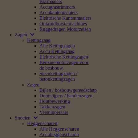
Bosmaaiers
Accugrastrimmers
Accukantenmaaiers
Elektrische Kantenmaaiers
Onkruidborstelmachines
Ruggedragen Motorzeisen
Zagen
Kettingzaag
Alle Kettingzagen
Accu Kettingzaag
Elektrische Kettingzagen
Benzinemotorzagen voor
de bosbouw
Steenkettingzagen /
betonkettingzagen
Zagen
Bijlen / bosbouwgereedschap
Doorslijpers / bandenzagen
Houtbewerking
Takkenzagen
Versnipperaars
Snoeien
Heggenscharen
Alle Heggenscharen
Accuheggenscharen