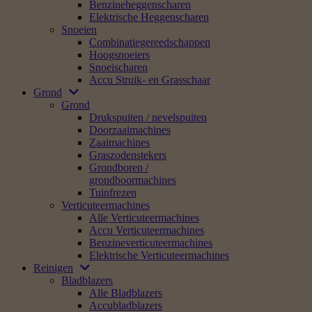
Benzineheggenscharen
Elektrische Heggenscharen
Snoeien
Combinatiegereedschappen
Hoogsnoeiers
Snoeischaren
Accu Struik- en Grasschaar
Grond
Grond
Drukspuiten / nevelspuiten
Doorzaaimachines
Zaaimachines
Graszodenstekers
Grondboren /
grondboormachines
Tuinfrezen
Verticuteermachines
Alle Verticuteermachines
Accu Verticuteermachines
Benzineverticuteermachines
Elektrische Verticuteermachines
Reinigen
Bladblazers
Alle Bladblazers
Accubladblazers