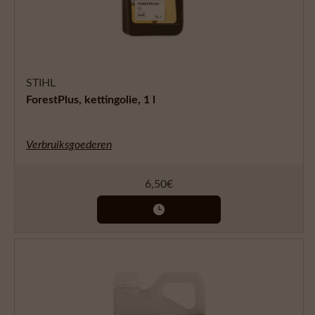
STIHL
ForestPlus, kettingolie, 1 l
Verbruiksgoederen
6,50
€