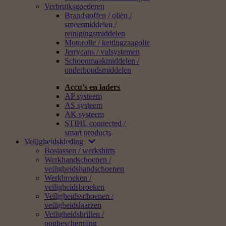
Verbruiksgoederen
Brandstoffen / oliën /
smeermiddelen /
reinigingsmiddelen
Motorolie / kettingzaagolie
Jerrycans / vulsystemen
Schoonmaakmiddelen /
onderhoudsmiddelen
Accu’s en laders
AP systeem
AS systeem
AK systeem
STIHL connected /
smart products
Veiligheidskleding
Bosjassen / werkshirts
Werkhandschoenen /
veiligheidshandschoenen
Werkbroeken /
veiligheidsbroeken
Veiligheidsschoenen /
veiligheidslaarzen
Veiligheidsbrillen /
oogbescherming