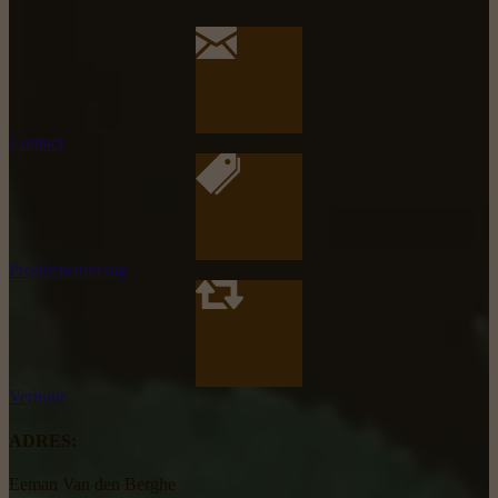
Contact
Productaanvraag
Verhuur
ADRES:
Eeman Van den Berghe