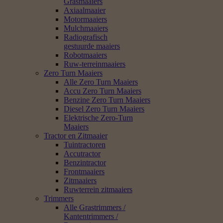
Grasmaaiers
Axiaalmaaier
Motormaaiers
Mulchmaaiers
Radiografisch
gestuurde maaiers
Robotmaaiers
Ruw-terreinmaaiers
Zero Turn Maaiers
Alle Zero Turn Maaiers
Accu Zero Turn Maaiers
Benzine Zero Turn Maaiers
Diesel Zero Turn Maaiers
Elektrische Zero-Turn
Maaiers
Tractor en Zitmaaier
Tuintractoren
Accutractor
Benzintractor
Frontmaaiers
Zitmaaiers
Ruwterrein zitmaaiers
Trimmers
Alle Grastrimmers /
Kantentrimmers /