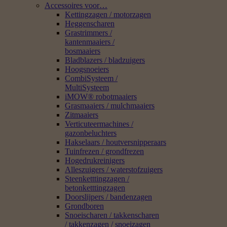
Accessoires voor…
Kettingzagen / motorzagen
Heggenscharen
Grastrimmers /
kantenmaaiers /
bosmaaiers
Bladblazers / bladzuigers
Hoogsnoeiers
CombiSysteem /
MultiSysteem
iMOW® robotmaaiers
Grasmaaiers / mulchmaaiers
Zitmaaiers
Verticuteermachines /
gazonbeluchters
Hakselaars / houtversnipperaars
Tuinfrezen / grondfrezen
Hogedrukreinigers
Alleszuigers / waterstofzuigers
Steenketttingzagen /
betonketttingzagen
Doorslijpers / bandenzagen
Grondboren
Snoeischaren / takkenscharen
/ takkenzagen / snoeizagen