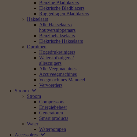
Benzine Bladblazers
Elektrische Bladblazers
Ruggedragen Bladblazers
Hakselaars
Alle Hakselaars /
houtversnipperaars
Benzinehakselaars
Elektrische Hakselaars
Opruimen
Hogedrukreinigers
Waterstofzuigers /
alleszuigers
Alle Veegmachines
Accuveegmachines
Veegmachines Manueel
Vervoerders
Stroom
Stroom
Compressors
Energiebeheer
Generatoren
Smart products
Water
Waterpompen
Accessoires