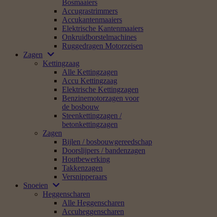
Bosmaaiers
Accugrastrimmers
Accukantenmaaiers
Elektrische Kantenmaaiers
Onkruidborstelmachines
Ruggedragen Motorzeisen
Zagen
Kettingzaag
Alle Kettingzagen
Accu Kettingzaag
Elektrische Kettingzagen
Benzinemotorzagen voor
de bosbouw
Steenkettingzagen /
betonkettingzagen
Zagen
Bijlen / bosbouwgereedschap
Doorslijpers / bandenzagen
Houtbewerking
Takkenzagen
Versnipperaars
Snoeien
Heggenscharen
Alle Heggenscharen
Accuheggenscharen