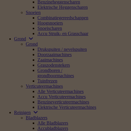
Benzineheggenscharen
Elektrische Heggenscharen
Snoeien
Combinatiegereedschappen
Hoogsnoeiers
Snoeischaren
Accu Struik- en Grasschaar
Grond
Grond
Drukspuiten / nevelspuiten
Doorzaaimachines
Zaaimachines
Graszodenstekers
Grondboren /
grondboormachines
Tuinfrezen
Verticuteermachines
Alle Verticuteermachines
Accu Verticuteermachines
Benzineverticuteermachines
Elektrische Verticuteermachines
Reinigen
Bladblazers
Alle Bladblazers
Accubladblazers